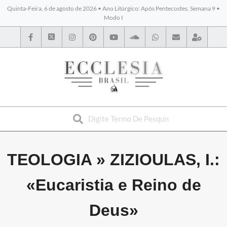
Quinta-Feira, 6 de agosto de 2026 • Ano Litúrgico: Após Pentecostes, Semana 9 •
Modo I
BYBLOS
TEOLOGIA »
ZIZIOULAS, I.:
«Eucaristia e Reino de
Deus»