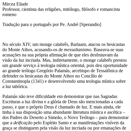
Mircea Eliade
Professor, cientista das religiões, mitólogo, filósofo e romancista
romeno
Tradução para o português por Pe. André [Sperandio]
No século XIV, um monge calabrês, Barlaam, atacou os hesicastas
do Monte Athos, acusando-os de
messalianismo
. Baseava-se suas
acusações na sua própria afirmação de que eles desfrutavam da
visão da luz incriada. Mas, indiretamente, o monge calabrês prestou
um grande serviço à teologia mística oriental, pois deu oportunidade
ao grande teólogo Gregório Palamàs, arcebispo de Tessalônica de
defender os hesicastas do Monte Athos no Concílio de
Constantinopla (1341) e desenvolvendo uma teologia mística sobre
a luz tabórica.
Palamàs não teve dificuldade em demonstrar que nas Sagradas
Escrituras a luz divina e a glória de Deus são mencionadas a cada
passo, e que o próprio Deus é chamado de luz. E mais ainda, ele
tinha à sua disposição uma abundante literatura mística e ascética –
dos Padres do Deserto a Simeão, o Novo Teólogo – para demonstrar
que a
deificação
pelo Espírito Santo e as manifestações visíveis da
graça se distinguem pela visão da luz incriada ou por emanações de