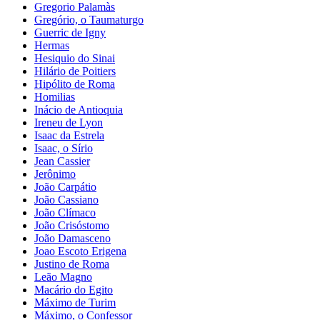
Gregorio Palamàs
Gregório, o Taumaturgo
Guerric de Igny
Hermas
Hesiquio do Sinai
Hilário de Poitiers
Hipólito de Roma
Homilias
Inácio de Antioquia
Ireneu de Lyon
Isaac da Estrela
Isaac, o Sírio
Jean Cassier
Jerônimo
João Carpátio
João Cassiano
João Clímaco
João Crisóstomo
João Damasceno
Joao Escoto Erigena
Justino de Roma
Leão Magno
Macário do Egito
Máximo de Turim
Máximo, o Confessor