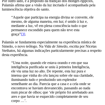
Por outro lado, e a propósito da tradição dos monges egípcios,
Palamàs afirma que a visão da luz incriada é acompanhada pela
luminescência objetiva do santo.
“Aquele que participa na energia divina se converte, ele
mesmo, de alguma maneira, em luz; é unido à luz e,
mediante a luz, vê em plena consciência tudo o que
permanece escondido para quem não teve esta
graça”
[3]
.
Palamàs se fundamenta especialmente na experiência mística de
Simeão, o novo teólogo. Na
Vida de Simeão
, escrita por Nicetas
Stethatos, há algumas indicações particularmente precisas a respeito
desta experiência.
“Uma noite, quando ele estava orando e em que sua
inteligência purificada se uniu à primeira Inteligência,
ele viu uma luz no alto. De repente, esta luz pura e
imensa que vinha do céu lançou sobre ele sua claridade,
iluminando tudo e produzindo um esplendor
semelhante ao dia. Parecia que a casa e a cela onde se
encontrava se haviam desvanecido, passando ao nada
num piscar de olhos; que ‘ele próprio foi arrebatado aos
ares e que havia se esquecido completamente de seu
corpo …’.