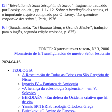
[5]
“Révélation de Saint Séraphim de Sarov”
, fragmento traduzido
por Lossky, op. cit.., pp. 111-112.
Sobre a irradiação dos santos
, cf.
o importante arquivo compilado por O. Leroy, “
La splendeur
corporelle des saints”
, Paris, 1936.
[6]
(Saradananda,
“Sri Ramakrisbna, o Grande Mestre”,
tradução
para o inglês, segunda edição revisada, p. 825).
FONTE: Христианская мысль, Nº 3, 2006.
Monasterio de la Transfiguración de nuestro Señor Jesucristo
2024-04-16
TEOLOGIA
A Restauração de Todas as Coisas em São Gregório de
Nissa
Ignacio IV – Patriarca de Antioquía
«A herança da eclesiologia Sapiencial» – em V.
Soloviov
BERDIAÉV: «Em defesa do Ocidente criativo que há
de vir»
Yannis SPITERIS: Teologia Ortodoxa Grega
Bulgakov: «O Amigo do Esposo»