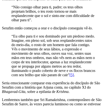
“Não consigo olhar para ti, padre; os teus olhos
projetam brilhos, o teu rosto tornou-se mais
resplandecente que o sol e sinto-me com dificuldade de
olhar para ti”.
Serafim então começou a orar e o discípulo conseguiu vê-lo.
“Eu olho para ti e sou dominado por um piedoso medo.
Imagine, em pleno sol, sob seus resplandecentes raios
do meio-dia, o rosto de um homem que fala contigo.
Vês o movimento de seus lábios, a expressão e
movimento de seus olhos, ouves sua voz, sentes suas
mãos em teus ombros, mas não vês nem as mãos nem o
corpo de teu interlocutor, apenas a luz resplandecente
que se propaga por alguns metros ao teu redor,
iluminando o prado coberto de neve e os flocos brancos
com seu brilho que não param de cair”
[5]
.
Seria emocionante comparar esta experiência do discípulo de São
Serafim com a história que Arjuna conta, no capítulo XI do
Bhagavad-Gita
, sobre a epifania de
Krishna
.
Lembremos também que Sri Ramakrishna, contemporâneo de São
Serafim de Sarov, às vezes parecia luminoso ou como se estivesse