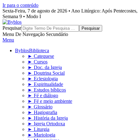
Ir para o conteúdo
Sexta-Feira, 7 de agosto de 2026 • Ano Litúrgico: Após Pentecostes,
Semana 9 • Modo I
Byblos
Pesquisar
Menu De Navegação Secundário
Menu
Byblos
Biblioteca
► Catequese
► Cursos
► Doc. da Igreja
► Doutrina Social
► Eclesiologia
► Espiritualidade
► Estudos bíblicos
► Fé e diálogo
► Fé e meio ambiente
► Glossário
► Hagiografia
► História da Igreja
► Igreja Ortodoxa
► Liturgia
► Mariologia