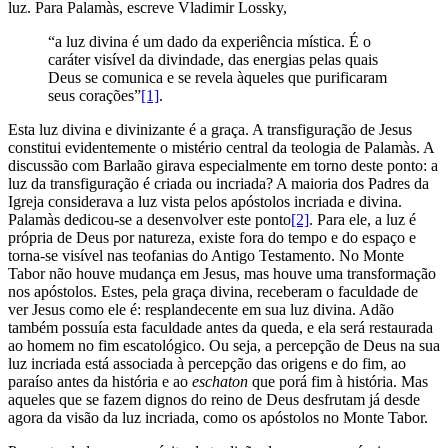
luz. Para Palamàs, escreve Vladimir Lossky,
“a luz divina é um dado da experiência mística. É o
caráter visível da divindade, das energias pelas quais
Deus se comunica e se revela àqueles que purificaram
seus corações”
[1]
.
Esta luz divina e divinizante é a graça. A transfiguração de Jesus
constitui evidentemente o mistério central da teologia de Palamàs. A
discussão com Barlaão girava especialmente em torno deste ponto: a
luz da transfiguração é criada ou incriada? A maioria dos Padres da
Igreja considerava a luz vista pelos apóstolos incriada e divina.
Palamàs dedicou-se a desenvolver este ponto
[2]
. Para ele, a luz é
própria de Deus por natureza, existe fora do tempo e do espaço e
torna-se visível nas teofanias do Antigo Testamento. No Monte
Tabor não houve mudança em Jesus, mas houve uma transformação
nos apóstolos. Estes, pela graça divina, receberam o faculdade de
ver Jesus como ele é: resplandecente em sua luz divina. Adão
também possuía esta faculdade antes da queda, e ela será restaurada
ao homem no fim escatológico. Ou seja, a percepção de Deus na sua
luz incriada está associada à percepção das origens e do fim, ao
paraíso antes da história e ao
eschaton
que porá fim à história. Mas
aqueles que se fazem dignos do reino de Deus desfrutam já desde
agora da visão da luz incriada, como os apóstolos no Monte Tabor.