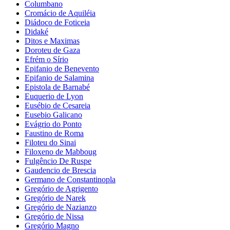
Columbano
Cromácio de Aquiléia
Diádoco de Foticeia
Didaké
Ditos e Maximas
Doroteu de Gaza
Efrém o Sírio
Epifanio de Benevento
Epifanio de Salamina
Epistola de Barnabé
Euquerio de Lyon
Eusébio de Cesareia
Eusebio Galicano
Evágrio do Ponto
Faustino de Roma
Filoteu do Sinai
Filoxeno de Mabboug
Fulgêncio De Ruspe
Gaudencio de Brescia
Germano de Constantinopla
Gregório de Agrigento
Gregório de Narek
Gregório de Nazianzo
Gregório de Nissa
Gregório Magno