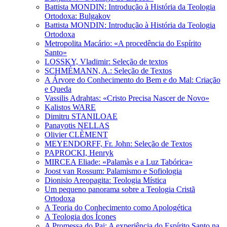
Battista MONDIN: Introdução à História da Teologia
Ortodoxa: Bulgakov
Battista MONDIN: Introdução à História da Teologia
Ortodoxa
Metropolita Macário: «A procedência do Espírito
Santo»
LOSSKY, Vladimir: Seleção de textos
SCHMÉMANN, A.: Seleção de Textos
A Árvore do Conhecimento do Bem e do Mal: Criação
e Queda
Vassilis Adrahtas: «Cristo Precisa Nascer de Novo»
Kalistos WARE
Dimitru STANILOAE
Panayotis NELLAS
Olivier CLÈMENT
MEYENDORFF, Fr. John: Seleção de Textos
PAPROCKI, Henryk
MIRCEA Eliade: «Palamàs e a Luz Tabórica»
Joost van Rossum: Palamismo e Sofiologia
Dionisio Areopagita: Teologia Mística
Um pequeno panorama sobre a Teologia Cristã
Ortodoxa
A Teoria do Conhecimento como Apologética
A Teologia dos Ícones
A Promessa do Pai: A experiência do Espírito Santo na