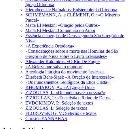
Igreja Ortodoxa
Hierotheos de Nafpaktos: Epistemologia Ortodoxa
SCHMÉMANN, A. e CLÉMENT, O.: «O Mistério
Pascal»
Matta El Meskin: «Oração pelos Outros»
Matta El Meskin: Comunhão no Amor
Essência e energias de Deus segundo São Gregório de
Nissa
«A Experiência Ortodoxa»
«Considerações sobre a morte nas Homilias de São
Gregório de Nissa sobre o Livro Eclesiastes»
Alexander Kalomiros: «O Rio De Fogo»
«A Beleza que salva o mundo»
A teologia litúrgica do movimento hesicasta
Élisabeth Behr-Sigel: «A Oração de Intercessão»
«Os Fundamentos Teológicos da Ética Cristã»
KHOMIAKOV, A.: «A Igreja é Una»
ZIZOULAS, I.: «De onde nasce a pessoa?»
ZIZIOULAS, I.: «Eucaristia e Reino de Deus»
EVDOKIMOV, P.: Seleção de textos
ZIZOULAS, I.: Seleção de textos
FLOROVSKI G. V.: Seleção de textos
Christós YANNARAS