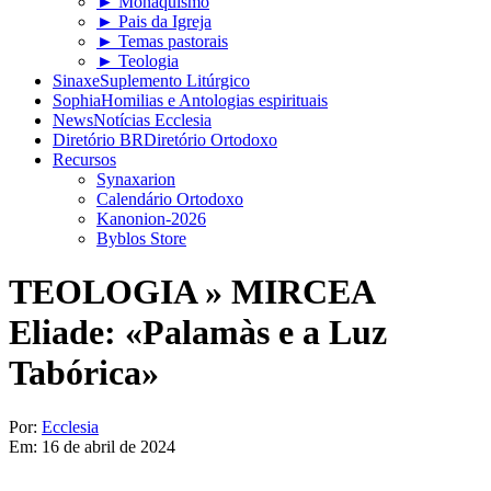
► Monaquismo
► Pais da Igreja
► Temas pastorais
► Teologia
Sinaxe
Suplemento Litúrgico
Sophia
Homilias e Antologias espirituais
News
Notícias Ecclesia
Diretório BR
Diretório Ortodoxo
Recursos
Synaxarion
Calendário Ortodoxo
Kanonion-2026
Byblos Store
TEOLOGIA »
MIRCEA
Eliade: «Palamàs e a Luz
Tabórica»
Por:
Ecclesia
Em:
16 de abril de 2024