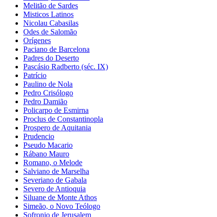
Melitão de Sardes
Misticos Latinos
Nicolau Cabasilas
Odes de Salomão
Orígenes
Paciano de Barcelona
Padres do Deserto
Pascásio Radberto (séc. IX)
Patrício
Paulino de Nola
Pedro Crisólogo
Pedro Damião
Policarpo de Esmirna
Proclus de Constantinopla
Prospero de Aquitania
Prudencio
Pseudo Macario
Rábano Mauro
Romano, o Melode
Salviano de Marselha
Severiano de Gabala
Severo de Antioquia
Siluane de Monte Athos
Simeão, o Novo Teólogo
Sofronio de Jerusalem