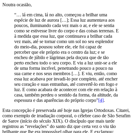
Noutra ocasião,
“… lá em cima, lá no alto, começou a brilhar uma
espécie de luz de aurora […]; Essa luz aumentava aos
poucos, iluminando cada vez mais o ar, e ele se sentia
como se estivesse livre do corpo e das coisas terrenas. E
à medida que essa luz, que continuava a brilhar cada
vez mais, até se tornar como um sol no seu esplendor
do meio-dia, pousou sobre ele, ele foi capaz de
perceber que ele próprio era o centro da luz; e se
encheu de júbilo e lágrimas pela doçura que de tão
perto encheu todo o seu corpo. E viu a luz unir-se a ele
de uma forma incrível, penetrando pouco a pouco na
sua carne e nos seus membros […]. E viu, então, como
essa luz acabava por invadi-lo por completo, até encher
seu coração e suas entranhas, até convertê-lo em fogo e
luz. E como acabara de acontecer com ele em relação à
casa, também perdeu o sentido da forma, da altitude, da
espessura e das aparências do próprio corpo”
[4]
.
Esta concepção é preservada até hoje nas Igrejas Ortodoxas. Citarei,
como exemplo de irradiação corporal, o célebre caso de São Serafim
de Sarov (início do século XIX). O discípulo que mais tarde
registrou as “revelações” do santo diz que certa vez o viu tão
brilhante que lhe era impossível olhar para ele. E exclamou: