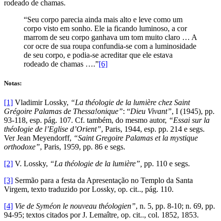
rodeado de chamas.
“Seu corpo parecia ainda mais alto e leve como um
corpo visto em sonho. Ele ia ficando luminoso, a cor
marrom de seu corpo ganhava um tom muito claro … A
cor ocre de sua roupa confundia-se com a luminosidade
de seu corpo, e podia-se acreditar que ele estava
rodeado de chamas ….”
[6]
Notas:
[1]
Vladimir Lossky,
“La théologie de la lumière chez Saint
Grégoire Palamas de Thessa!onique”
: “
Dieu Vivant”
, I (1945), pp.
93-118, esp. pág. 107. Cf. também, do mesmo autor,
“Essai sur la
théoIogie de l’Eglise d’Orient”
, Paris, 1944, esp. pp. 214 e segs.
Ver Jean Meyendorff,
“Saint Gregoire Palamas et la mystique
orthodoxe”
, Paris, 1959, pp. 86 e segs.
[2]
V. Lossky,
“La théologie de la lumière”,
pp. 110 e segs.
[3]
Sermão para a festa da Apresentação no Templo da Santa
Virgem, texto traduzido por Lossky, op. cit.., pág. 110.
[4]
Vie de Syméon le nouveau théologien”
, n. 5, pp. 8-10; n. 69, pp.
94-95; textos citados por J. Lemaître, op. cit.., col. 1852, 1853.