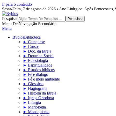
Ir para o conteúdo
Sexta-Feira, 7 de agosto de 2026 • Ano Litúrgico: Após Pentecostes
Byblos
Pesquisar
Menu De Navegação Secundário
Menu
Byblos
Biblioteca
► Catequese
► Cursos
► Doc. da Igreja
► Doutrina Social
► Eclesiologia
► Espiritualidade
► Estudos bíblicos
► Fé e diálogo
► Fé e meio ambiente
► Glossário
► Hagiografia
► História da Igreja
► Igreja Ortodoxa
► Liturgia
► Mariologia
► Monaquismo