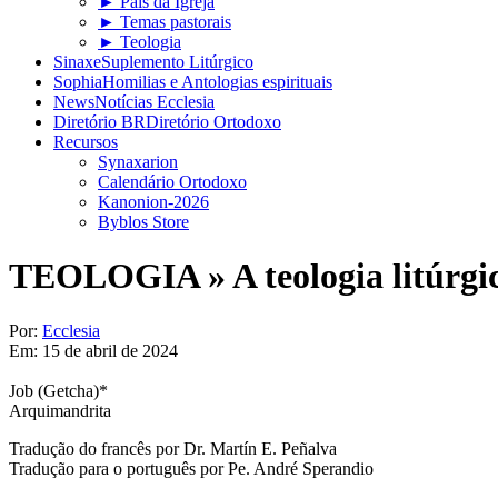
► Pais da Igreja
► Temas pastorais
► Teologia
Sinaxe
Suplemento Litúrgico
Sophia
Homilias e Antologias espirituais
News
Notícias Ecclesia
Diretório BR
Diretório Ortodoxo
Recursos
Synaxarion
Calendário Ortodoxo
Kanonion-2026
Byblos Store
TEOLOGIA »
A teologia litúrg
Por:
Ecclesia
Em:
15 de abril de 2024
Job (Getcha)*
Arquimandrita
Tradução do francês por Dr. Martín E. Peñalva
Tradução para o português por Pe. André Sperandio