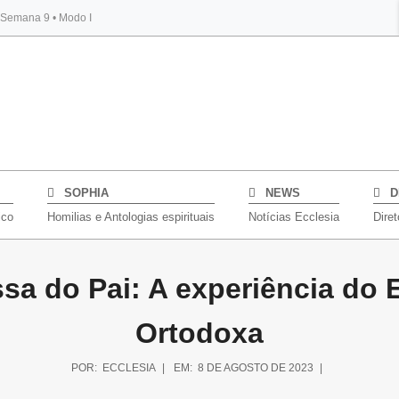
, Semana 9 • Modo I
BYBLOS
SOPHIA
NEWS
D
ico
Homilias e Antologias espirituais
Notícias Ecclesia
Diret
a do Pai: A experiência do E
Ortodoxa
POR:
ECCLESIA
EM:
8 DE AGOSTO DE 2023