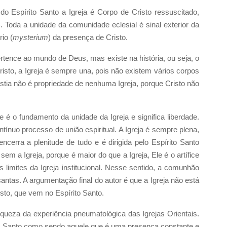
o Espírito Santo a Igreja é Corpo de Cristo ressuscitado,
. Toda a unidade da comunidade eclesial é sinal exterior da
rio (
mysterium
) da presença de Cristo.
pertence ao mundo de Deus, mas existe na história, ou seja, o
isto, a Igreja é sempre una, pois não existem vários corpos
tia não é propriedade de nenhuma Igreja, porque Cristo não
e é o fundamento da unidade da Igreja e significa liberdade.
tínuo processo de união espiritual. A Igreja é sempre plena,
ncerra a plenitude de tudo e é dirigida pelo Espírito Santo
sem a Igreja, porque é maior do que a Igreja, Ele é o artífice
limites da Igreja institucional. Nesse sentido, a comunhão
ntas. A argumentação final do autor é que a Igreja não está
sto, que vem no Espírito Santo.
iqueza da experiência pneumatológica das Igrejas Orientais.
o Santo como sendo aquele que é uma presença constante e