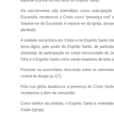
equivale a privar-se dos dons do Espírito Santo.
Os sacramentos são entendidos como antecipaçã
Eucaristia, recebemos o Cristo como “presença real” 
Separar-se da Eucaristia é separar-se da Igreja, porq
plenitude.
A unidade eucarística em Cristo e no Espírito Santo 
torna digno, pelo poder do Espírito Santo, de particip
(
koinonia
) de participação no corpo ressuscitado de Jes
Filho e o Espírito Santo como sendo doadores de toda a
Presente na assembleia, descendo sobre os elementos m
central da liturgia (p.117).
Pela sua glória atualiza-se a presença de Cristo Sen
recebemos o dom da comunhão.
Como artífice da unidade, o Espírito Santo é entendi
Corpo (Igreja).