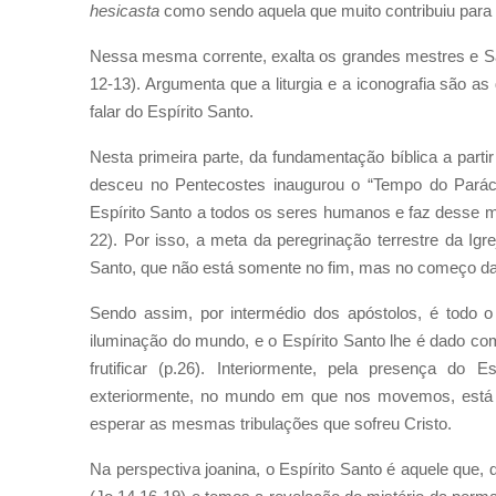
hesicasta
como sendo aquela que muito contribuiu para 
Nessa mesma corrente, exalta os grandes mestres e Sa
12-13). Argumenta que a liturgia e a iconografia são a
falar do Espírito Santo.
Nesta primeira parte, da fundamentação bíblica a partir
desceu no Pentecostes inaugurou o “Tempo do Parácli
Espírito Santo a todos os seres humanos e faz desse me
22). Por isso, a meta da peregrinação terrestre da Igrej
Santo, que não está somente no fim, mas no começo da h
Sendo assim, por intermédio dos apóstolos, é todo o
iluminação do mundo, e o Espírito Santo lhe é dado co
frutificar (p.26). Interiormente, pela presença do
exteriormente, no mundo em que nos movemos, está p
esperar as mesmas tribulações que sofreu Cristo.
Na perspectiva joanina, o Espírito Santo é aquele que