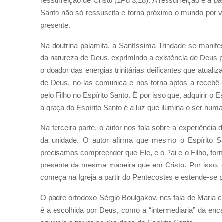
ressurreição de Cristo (1Pd 3,18). A ressurreição é a
pa
Santo não só ressuscita e torna próximo o mundo por 
presente.
Na doutrina palamita, a Santíssima Trindade se manif
da natureza de Deus, exprimindo a existência de Deus p
o doador das energias trinitárias deificantes que atuali
de Deus, no-las comunica e nos torna aptos a recebê-
pelo Filho no Espírito Santo. É por isso que, adquirir o 
a graça do Espírito Santo é a luz que ilumina o ser huma
Na terceira parte, o autor nos fala sobre a experiência 
da unidade. O autor afirma que mesmo o Espírito S
precisamos compreender que Ele, e o Pai e o Filho, form
presente da mesma maneira que em Cristo. Por isso, e
começa na Igreja a partir do Pentecostes e estende-se
O padre ortodoxo Sérgio Boulgakov, nos fala de Maria c
é a escolhida por Deus, como a “intermediaria” da encar