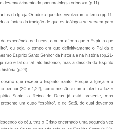
o desenvolvimento da pneumatologia ortodoxa (p.11).
ntos da Igreja Ortodoxa que desenvolveram o tema (pp.11-
s duas fontes da tradição de que os teólogos se servem para
 da experiência de Lucas, o autor afirma que o Espírito que
to”, ou seja, o tempo em que definitivamente o Pai dá o
smo Espírito Santo Senhor da história e na história (pp.21-
a não é tal ou tal fato histórico, mas a descida do Espírito
istória (p.24).
 cosmo que recebe o Espírito Santo. Porque a Igreja é a
mo penhor (2Cor 1,22), como missão e como talento a fazer
 Espírito Santo, o Reino de Deus já está presente, mas
resente um outro “espírito”, o de Satã, do qual devemos
, descendo do céu, traz o Cristo encarnado uma segunda vez