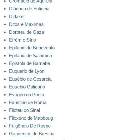
Cromácio de Aquiléia
Diádoco de Foticeia
Didaké
Ditos e Maximas
Doroteu de Gaza
Efrém o Sírio
Epifanio de Benevento
Epifanio de Salamina
Epistola de Barnabé
Euquerio de Lyon
Eusébio de Cesareia
Eusebio Galicano
Evágrio do Ponto
Faustino de Roma
Filoteu do Sinai
Filoxeno de Mabboug
Fulgêncio De Ruspe
Gaudencio de Brescia