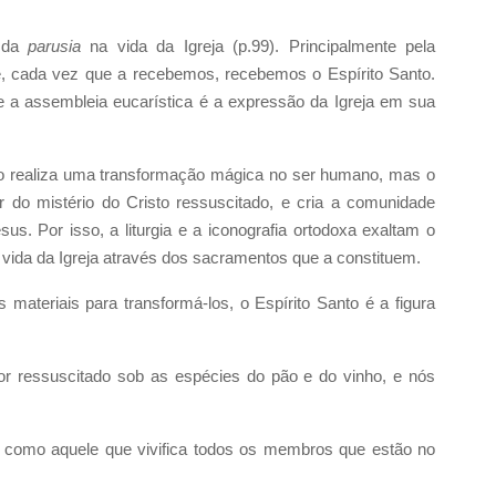
o da
parusia
na vida da Igreja (p.99). Principalmente pela
e, cada vez que a recebemos, recebemos o Espírito Santo.
ue a assembleia eucarística é a expressão da Igreja em sua
não realiza uma transformação mágica no ser humano, mas o
ar do mistério do Cristo ressuscitado, e cria a comunidade
us. Por isso, a liturgia e a iconografia ortodoxa exaltam o
 vida da Igreja através dos sacramentos que a constituem.
ateriais para transformá-los, o Espírito Santo é a figura
hor ressuscitado sob as espécies do pão e do vinho, e nós
do como aquele que vivifica todos os membros que estão no