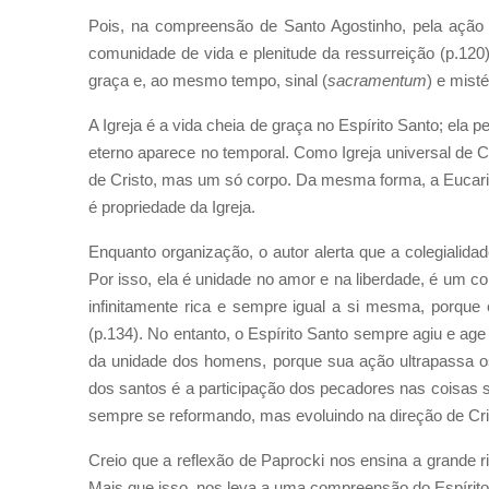
Pois, na compreensão de Santo Agostinho, pela ação d
comunidade de vida e plenitude da ressurreição (p.120)
graça e, ao mesmo tempo, sinal (
sacramentum
) e misté
A Igreja é a vida cheia de graça no Espírito Santo; ela 
eterno aparece no temporal. Como Igreja universal de Cr
de Cristo, mas um só corpo. Da mesma forma, a Eucaris
é propriedade da Igreja.
Enquanto organização, o autor alerta que a colegialidad
Por isso, ela é unidade no amor e na liberdade, é um con
infinitamente rica e sempre igual a si mesma, porque e
(p.134). No entanto, o Espírito Santo sempre agiu e age 
da unidade dos homens, porque sua ação ultrapassa os 
dos santos é a participação dos pecadores nas coisas sa
sempre se reformando, mas evoluindo na direção de Cri
Creio que a reflexão de Paprocki nos ensina a grande r
Mais que isso, nos leva a uma compreensão do Espírit