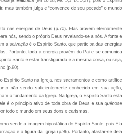
rusia
já realizada (Mt 16,28; Mc 9,1; Lc 9,27), pois o Espírito
vir, mas também julga e “convence de seu pecado” o mundo
esta nas energias de Deus (p.70). Elas provêm eternamente
ara nós, sendo o próprio Deus revelando-se a nós. A fonte e
zam a salvação é o Espírito Santo, que participa das energias
las. Portanto, toda a energia provém do Pai e se comunica
Espírito Santo e estar transfigurado é a mesma coisa, ou seja,
no (p.80).
do Espírito Santo na Igreja, nos sacramentos e como artífice
anto não sendo suficientemente conhecido em sua ação,
am o fundamento da Igreja. Na Igreja, o Espírito Santo está
le é o principio ativo de toda obra de Deus e sua
quênose
 por todo o mundo em seus dons e carismas.
omo sendo a imagem hipostática do Espírito Santo, pois Ela
nação e a figura da Igreja (p.96). Portanto, afastar-se dela