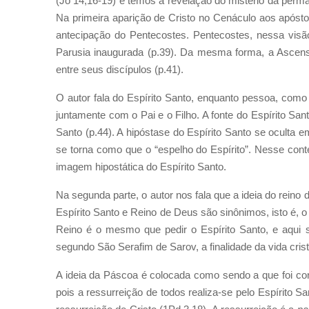
(Jo 14,16-19) e temos a revelação do mistério da perma
Na primeira aparição de Cristo no Cenáculo aos apósto
antecipação do Pentecostes. Pentecostes, nessa vis
Parusia inaugurada (p.39). Da mesma forma, a Ascens
entre seus discípulos (p.41).
O autor fala do Espírito Santo, enquanto pessoa, como 
juntamente com o Pai e o Filho. A fonte do Espírito Sant
Santo (p.44). A hipóstase do Espírito Santo se oculta 
se torna como que o “espelho do Espírito”. Nesse con
imagem hipostática do Espírito Santo.
Na segunda parte, o autor nos fala que a ideia do reino
Espírito Santo e Reino de Deus são sinônimos, isto é, o 
Reino é o mesmo que pedir o Espírito Santo, e aqui se
segundo São Serafim de Sarov, a finalidade da vida crist
A ideia da Páscoa é colocada como sendo a que foi cons
pois a ressurreição de todos realiza-se pelo Espírito S