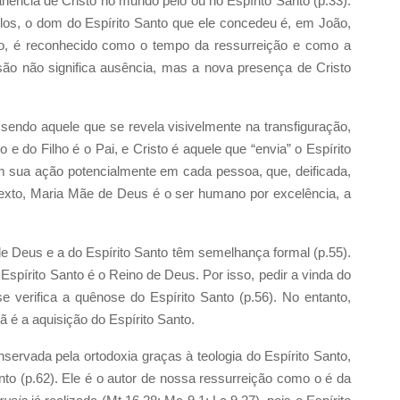
nência de Cristo no mundo pelo ou no Espírito Santo (p.33).
los, o dom do Espírito Santo que ele concedeu é, em João,
ão, é reconhecido como o tempo da ressurreição e como a
ão não significa ausência, mas a nova presença de Cristo
sendo aquele que se revela visivelmente na transfiguração,
o e do Filho é o Pai, e Cristo é aquele que “envia” o Espírito
em sua ação potencialmente em cada pessoa, que, deificada,
texto, Maria Mãe de Deus é o ser humano por excelência, a
 de Deus e a do Espírito Santo têm semelhança formal (p.55).
Espírito Santo é o Reino de Deus. Por isso, pedir a vinda do
 verifica a quênose do Espírito Santo (p.56). No entanto,
ã é a aquisição do Espírito Santo.
ervada pela ortodoxia graças à teologia do Espírito Santo,
anto (p.62). Ele é o autor de nossa ressurreição como o é da