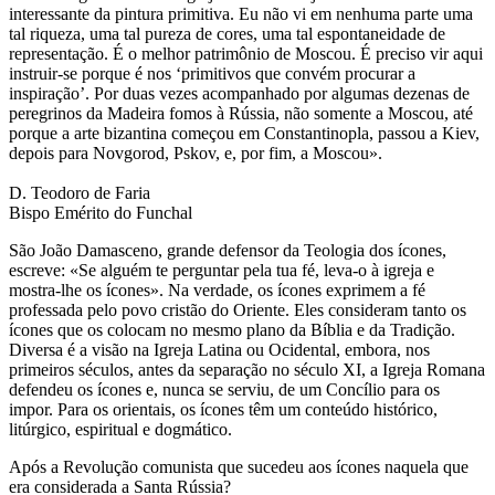
interessante da pintura primitiva. Eu não vi em nenhuma parte uma
tal riqueza, uma tal pureza de cores, uma tal espontaneidade de
representação. É o melhor patrimônio de Moscou. É preciso vir aqui
instruir-se porque é nos ‘primitivos que convém procurar a
inspiração’. Por duas vezes acompanhado por algumas dezenas de
peregrinos da Madeira fomos à Rússia, não somente a Moscou, até
porque a arte bizantina começou em Constantinopla, passou a Kiev,
depois para Novgorod, Pskov, e, por fim, a Moscou».
D. Teodoro de Faria
Bispo Emérito do Funchal
São João Damasceno, grande defensor da Teologia dos ícones,
escreve: «Se alguém te perguntar pela tua fé, leva-o à igreja e
mostra-lhe os ícones». Na verdade, os ícones exprimem a fé
professada pelo povo cristão do Oriente. Eles consideram tanto os
ícones que os colocam no mesmo plano da Bíblia e da Tradição.
Diversa é a visão na Igreja Latina ou Ocidental, embora, nos
primeiros séculos, antes da separação no século XI, a Igreja Romana
defendeu os ícones e, nunca se serviu, de um Concílio para os
impor. Para os orientais, os ícones têm um conteúdo histórico,
litúrgico, espiritual e dogmático.
Após a Revolução comunista que sucedeu aos ícones naquela que
era considerada a Santa Rússia?