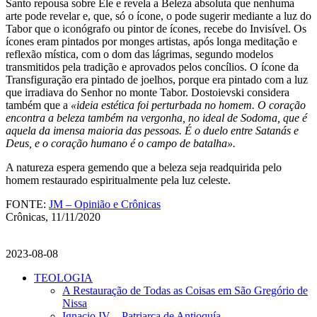
Santo repousa sobre Ele e revela a Beleza absoluta que nenhuma
arte pode revelar e, que, só o ícone, o pode sugerir mediante a luz do
Tabor que o iconógrafo ou pintor de ícones, recebe do Invisível. Os
ícones eram pintados por monges artistas, após longa meditação e
reflexão mística, com o dom das lágrimas, segundo modelos
transmitidos pela tradição e aprovados pelos concílios. O ícone da
Transfiguração era pintado de joelhos, porque era pintado com a luz
que irradiava do Senhor no monte Tabor. Dostoievski considera
também que a
«ideia estética foi perturbada no homem. O coração
encontra a beleza também na vergonha, no ideal de Sodoma, que é
aquela da imensa maioria das pessoas. É o duelo entre Satanás e
Deus, e o coração humano é o campo de batalha».
A natureza espera gemendo que a beleza seja readquirida pelo
homem restaurado espiritualmente pela luz celeste.
FONTE:
JM – Opinião e Crônicas
Crônicas, 11/11/2020
2023-08-08
TEOLOGIA
A Restauração de Todas as Coisas em São Gregório de
Nissa
Ignacio IV – Patriarca de Antioquía