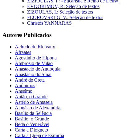
ZIZIOULAS, I.: «Eucaristia e Reino de Deus»
EVDOKIMOV, P.: Seleção de textos
ZIZOULAS, I.: Seleção de textos
FLOROVSKI G. V.: Seleção de textos
Christós YANNARAS
Autores Publicados
Aelredo de Rielvaux
Afraates
Agostinho de Hipona
Ambrosio de Milão
Anastacio de Antioquia
Anastacio do Sinai
André de Creta
Anônimos
Anselmo
Antão, o Grande
Astério de Amaseia
Atanásio de Alexandria
Basílio da Selêucia
Basílio, o Grande
Beda o Venerável
Carta a Diogneto
Carta a Igreja de Esmirna