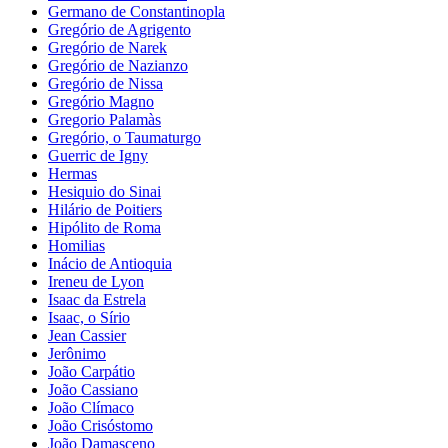
Germano de Constantinopla
Gregório de Agrigento
Gregório de Narek
Gregório de Nazianzo
Gregório de Nissa
Gregório Magno
Gregorio Palamàs
Gregório, o Taumaturgo
Guerric de Igny
Hermas
Hesiquio do Sinai
Hilário de Poitiers
Hipólito de Roma
Homilias
Inácio de Antioquia
Ireneu de Lyon
Isaac da Estrela
Isaac, o Sírio
Jean Cassier
Jerônimo
João Carpátio
João Cassiano
João Clímaco
João Crisóstomo
João Damasceno