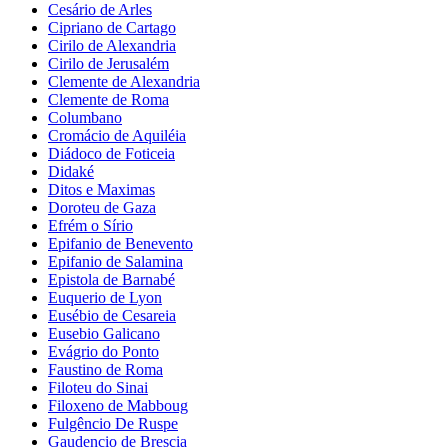
Cesário de Arles
Cipriano de Cartago
Cirilo de Alexandria
Cirilo de Jerusalém
Clemente de Alexandria
Clemente de Roma
Columbano
Cromácio de Aquiléia
Diádoco de Foticeia
Didaké
Ditos e Maximas
Doroteu de Gaza
Efrém o Sírio
Epifanio de Benevento
Epifanio de Salamina
Epistola de Barnabé
Euquerio de Lyon
Eusébio de Cesareia
Eusebio Galicano
Evágrio do Ponto
Faustino de Roma
Filoteu do Sinai
Filoxeno de Mabboug
Fulgêncio De Ruspe
Gaudencio de Brescia