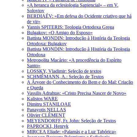
«A herança da eclesiologia Sapiencial» – em V.
Soloviov
BERDIAÉV: «Em defesa do Ocidente criativo que há
de vir»
Yannis SPITERIS: Teologia Ortodoxa Grega
Bulgakov: «O Amigo do Esposo»
Battista MONDIN: Introdução à História da Teologia
Ortodoxa: Bulgakov
Battista MONDIN: Introdução à História da Teologia
Ortodoxa
Metropolita Macário: «A procedência do Espírito
Santo»
LOSSKY, Vladimir: Seleção de textos
SCHMÉMANN, A.: Seleção de Textos
A Árvore do Conhecimento do Bem e do Mal: Criação
e Queda
Vassilis Adrahtas: «Cristo Precisa Nascer de Novo»
Kalistos WARE
Dimitru STANILOAE
Panayotis NELLAS
Olivier CLÈMENT
MEYENDORFF, Fr. John: Seleção de Textos
PAPROCKI, Henryk
MIRCEA Eliade: «Palamàs e a Luz Tabórica»