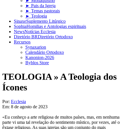
► Monaquismo
► Pais da Igreja
► Temas pastorais
► Teologia
Sinaxe
Suplemento Litúrgico
Sophia
Homilias e Antologias espirituais
News
Notícias Ecclesia
Diretório BR
Diretório Ortodoxo
Recursos
Synaxarion
Calendário Ortodoxo
Kanonion-2026
Byblos Store
TEOLOGIA »
A Teologia dos
Ícones
Por:
Ecclesia
Em:
8 de agosto de 2023
«Eu conheço a arte religiosa de muitos países, mas, em nenhuma
parte vi uma tal revelação do sentimento místico, por vezes, até o
êxtase religioso. As suas igrejas são um conjunto do mais