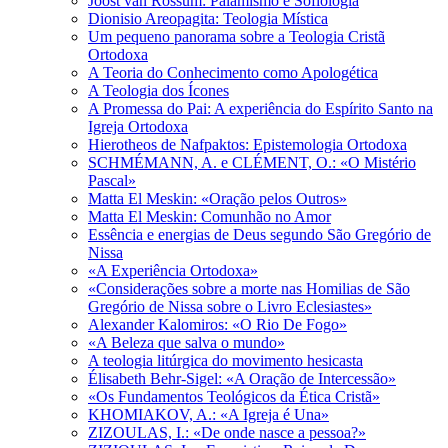
Joost van Rossum: Palamismo e Sofiologia
Dionisio Areopagita: Teologia Mística
Um pequeno panorama sobre a Teologia Cristã
Ortodoxa
A Teoria do Conhecimento como Apologética
A Teologia dos Ícones
A Promessa do Pai: A experiência do Espírito Santo na
Igreja Ortodoxa
Hierotheos de Nafpaktos: Epistemologia Ortodoxa
SCHMÉMANN, A. e CLÉMENT, O.: «O Mistério
Pascal»
Matta El Meskin: «Oração pelos Outros»
Matta El Meskin: Comunhão no Amor
Essência e energias de Deus segundo São Gregório de
Nissa
«A Experiência Ortodoxa»
«Considerações sobre a morte nas Homilias de São
Gregório de Nissa sobre o Livro Eclesiastes»
Alexander Kalomiros: «O Rio De Fogo»
«A Beleza que salva o mundo»
A teologia litúrgica do movimento hesicasta
Élisabeth Behr-Sigel: «A Oração de Intercessão»
«Os Fundamentos Teológicos da Ética Cristã»
KHOMIAKOV, A.: «A Igreja é Una»
ZIZOULAS, I.: «De onde nasce a pessoa?»