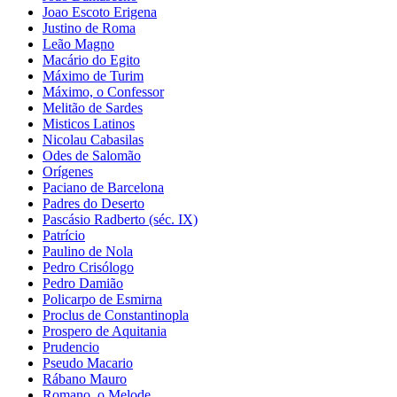
Joao Escoto Erigena
Justino de Roma
Leão Magno
Macário do Egito
Máximo de Turim
Máximo, o Confessor
Melitão de Sardes
Misticos Latinos
Nicolau Cabasilas
Odes de Salomão
Orígenes
Paciano de Barcelona
Padres do Deserto
Pascásio Radberto (séc. IX)
Patrício
Paulino de Nola
Pedro Crisólogo
Pedro Damião
Policarpo de Esmirna
Proclus de Constantinopla
Prospero de Aquitania
Prudencio
Pseudo Macario
Rábano Mauro
Romano, o Melode