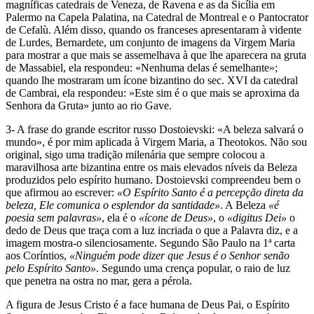
magníficas catedrais de Veneza, de Ravena e as da Sicília em
Palermo na Capela Palatina, na Catedral de Montreal e o Pantocrator
de Cefalù. Além disso, quando os franceses apresentaram à vidente
de Lurdes, Bernardete, um conjunto de imagens da Virgem Maria
para mostrar a que mais se assemelhava à que lhe aparecera na gruta
de Massabiel, ela respondeu: «Nenhuma delas é semelhante»;
quando lhe mostraram um ícone bizantino do sec. XVI da catedral
de Cambrai, ela respondeu: »Este sim é o que mais se aproxima da
Senhora da Gruta» junto ao rio Gave.
3- A frase do grande escritor russo Dostoievski: «A beleza salvará o
mundo», é por mim aplicada à Virgem Maria, a Theotokos. Não sou
original, sigo uma tradição milenária que sempre colocou a
maravilhosa arte bizantina entre os mais elevados níveis da Beleza
produzidos pelo espírito humano. Dostoievski compreendeu bem o
que afirmou ao escrever:
«O Espírito Santo é a percepção direta da
beleza, Ele comunica o esplendor da santidade»
. A Beleza
«é
poesia sem palavras»
, ela é o
«ícone de Deus»
, o
«digitus Dei»
o
dedo de Deus que traça com a luz incriada o que a Palavra diz, e a
imagem mostra-o silenciosamente. Segundo São Paulo na 1ª carta
aos Coríntios,
«Ninguém pode dizer que Jesus é o Senhor senão
pelo Espírito Santo»
. Segundo uma crença popular, o raio de luz
que penetra na ostra no mar, gera a pérola.
A figura de Jesus Cristo é a face humana de Deus Pai, o Espírito