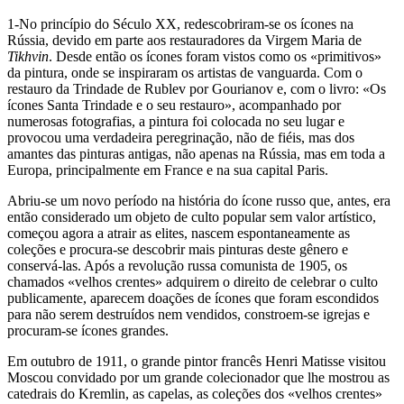
1-No princípio do Século XX, redescobriram-se os ícones na
Rússia, devido em parte aos restauradores da Virgem Maria de
Tikhvin
. Desde então os ícones foram vistos como os «primitivos»
da pintura, onde se inspiraram os artistas de vanguarda. Com o
restauro da Trindade de Rublev por Gourianov e, com o livro: «Os
ícones Santa Trindade e o seu restauro», acompanhado por
numerosas fotografias, a pintura foi colocada no seu lugar e
provocou uma verdadeira peregrinação, não de fiéis, mas dos
amantes das pinturas antigas, não apenas na Rússia, mas em toda a
Europa, principalmente em France e na sua capital Paris.
Abriu-se um novo período na história do ícone russo que, antes, era
então considerado um objeto de culto popular sem valor artístico,
começou agora a atrair as elites, nascem espontaneamente as
coleções e procura-se descobrir mais pinturas deste gênero e
conservá-las. Após a revolução russa comunista de 1905, os
chamados «velhos crentes» adquirem o direito de celebrar o culto
publicamente, aparecem doações de ícones que foram escondidos
para não serem destruídos nem vendidos, constroem-se igrejas e
procuram-se ícones grandes.
Em outubro de 1911, o grande pintor francês Henri Matisse visitou
Moscou convidado por um grande colecionador que lhe mostrou as
catedrais do Kremlin, as capelas, as coleções dos «velhos crentes»