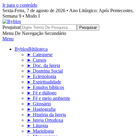
Ir para o conteúdo
Sexta-Feira, 7 de agosto de 2026 • Ano Litúrgico: Após Pentecostes,
Semana 9 • Modo I
Byblos
Pesquisar
Menu De Navegação Secundário
Menu
Byblos
Biblioteca
► Catequese
► Cursos
► Doc. da Igreja
► Doutrina Social
► Eclesiologia
► Espiritualidade
► Estudos bíblicos
► Fé e diálogo
► Fé e meio ambiente
► Glossário
► Hagiografia
► História da Igreja
► Igreja Ortodoxa
► Liturgia
► Mariologia