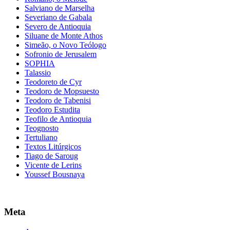
Salviano de Marselha
Severiano de Gabala
Severo de Antioquia
Siluane de Monte Athos
Simeão, o Novo Teólogo
Sofronio de Jerusalem
SOPHIA
Talassio
Teodoreto de Cyr
Teodoro de Mopsuesto
Teodoro de Tabenisi
Teodoro Estudita
Teofilo de Antioquia
Teognosto
Tertuliano
Textos Litúrgicos
Tiago de Saroug
Vicente de Lerins
Youssef Bousnaya
Meta