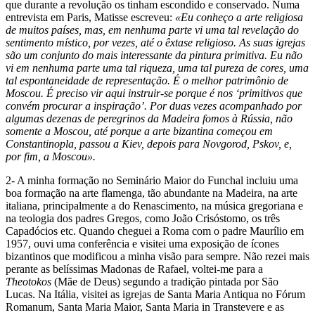
que durante a revolução os tinham escondido e conservado. Numa
entrevista em Paris, Matisse escreveu:
«Eu conheço a arte religiosa
de muitos países, mas, em nenhuma parte vi uma tal revelação do
sentimento místico, por vezes, até o êxtase religioso. As suas igrejas
são um conjunto do mais interessante da pintura primitiva. Eu não
vi em nenhuma parte uma tal riqueza, uma tal pureza de cores, uma
tal espontaneidade de representação. É o melhor patrimônio de
Moscou. É preciso vir aqui instruir-se porque é nos ‘primitivos que
convém procurar a inspiração’. Por duas vezes acompanhado por
algumas dezenas de peregrinos da Madeira fomos à Rússia, não
somente a Moscou, até porque a arte bizantina começou em
Constantinopla, passou a Kiev, depois para Novgorod, Pskov, e,
por fim, a Moscou».
2- A minha formação no Seminário Maior do Funchal incluiu uma
boa formação na arte flamenga, tão abundante na Madeira, na arte
italiana, principalmente a do Renascimento, na música gregoriana e
na teologia dos padres Gregos, como João Crisóstomo, os três
Capadócios etc. Quando cheguei a Roma com o padre Maurílio em
1957, ouvi uma conferência e visitei uma exposição de ícones
bizantinos que modificou a minha visão para sempre. Não rezei mais
perante as belíssimas Madonas de Rafael, voltei-me para a
Theotokos
(Mãe de Deus) segundo a tradição pintada por São
Lucas. Na Itália, visitei as igrejas de Santa Maria Antiqua no Fórum
Romanum, Santa Maria Maior, Santa Maria in Transtevere e as