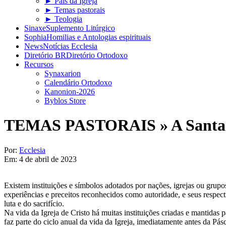
► Pais da Igreja
► Temas pastorais
► Teologia
Sinaxe
Suplemento Litúrgico
Sophia
Homilias e Antologias espirituais
News
Notícias Ecclesia
Diretório BR
Diretório Ortodoxo
Recursos
Synaxarion
Calendário Ortodoxo
Kanonion-2026
Byblos Store
TEMAS PASTORAIS »
A Sant
Por:
Ecclesia
Em:
4 de abril de 2023
Existem instituições e símbolos adotados por nações, igrejas ou grupo
experiências e preceitos reconhecidos como autoridade, e seus respec
luta e do sacrifício.
Na vida da Igreja de Cristo há muitas instituições criadas e mantidas
faz parte do ciclo anual da vida da Igreja, imediatamente antes da Pá