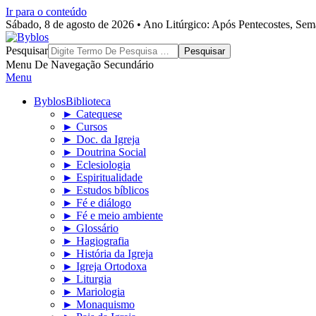
Ir para o conteúdo
Sábado, 8 de agosto de 2026 • Ano Litúrgico: Após Pentecostes, Se
Byblos
Pesquisar
Menu De Navegação Secundário
Menu
Byblos
Biblioteca
► Catequese
► Cursos
► Doc. da Igreja
► Doutrina Social
► Eclesiologia
► Espiritualidade
► Estudos bíblicos
► Fé e diálogo
► Fé e meio ambiente
► Glossário
► Hagiografia
► História da Igreja
► Igreja Ortodoxa
► Liturgia
► Mariologia
► Monaquismo