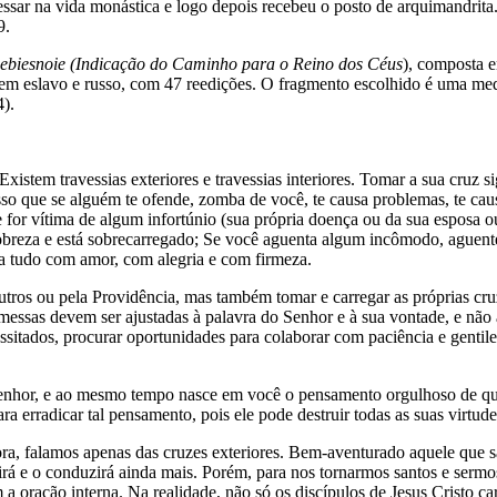
essar na vida monástica e logo depois recebeu o posto de arquimandri
9.
iebiesnoie
(Indicação do Caminho para o Reino dos Céus
), composta 
em eslavo e russo, com 47 reedições. O fragmento escolhido é uma medi
4).
tem travessias exteriores e travessias interiores. Tomar a sua cruz si
or isso que se alguém te ofende, zomba de você, te causa problemas, te c
 for vítima de algum infortúnio (sua própria doença ou da sua esposa ou 
obreza e está sobrecarregado; Se você aguenta algum incômodo, aguent
a tudo com amor, com alegria e com firmeza.
utros ou pela Providência, mas também tomar e carregar as próprias cruze
omessas devem ser ajustadas à palavra do Senhor e à sua vontade, e nã
cessitados, procurar oportunidades para colaborar com paciência e genti
o Senhor, e ao mesmo tempo nasce em você o pensamento orgulhoso de
a erradicar tal pensamento, pois ele pode destruir todas as suas virtude
agora, falamos apenas das cruzes exteriores. Bem-aventurado aquele que 
ruirá e o conduzirá ainda mais. Porém, para nos tornarmos santos e sermo
m a oração interna. Na realidade, não só os discípulos de Jesus Cristo 