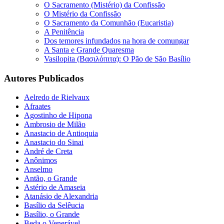
O Sacramento (Mistério) da Confissão
O Mistério da Confissão
O Sacramento da Comunhão (Eucaristia)
A Penitência
Dos temores infundados na hora de comungar
A Santa e Grande Quaresma
Vasilopita (Βασιλόπιτα): O Pão de São Basílio
Autores Publicados
Aelredo de Rielvaux
Afraates
Agostinho de Hipona
Ambrosio de Milão
Anastacio de Antioquia
Anastacio do Sinai
André de Creta
Anônimos
Anselmo
Antão, o Grande
Astério de Amaseia
Atanásio de Alexandria
Basílio da Selêucia
Basílio, o Grande
Beda o Venerável