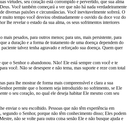
uas virtudes, seu coração está corrompido e pervertido, que sua alma
e Deus. Você também começará a ver que não há nada verdadeiramente
e diversas paixões e circunstâncias. Você inevitavelmente sofrerá. O
por muito tempo você desviou obstinadamente o ouvido da doce voz do
 lhe revelar o estado da sua alma, os seus sofrimentos interiores
 mais pesados, para outros menos; para uns, mais persistente, para
a que a duração e a forma de tratamento de uma doença dependem do
o paciente talvez tenha agravado e reforçado sua doença. Quem quer
e que o Senhor o abandonou. Não! Ele está sempre com você e te
 para você. Não se desespere e não tema, mas suporte e reze com total
nas para lhe mostrar de forma mais compreensível e clara a sua
Senhor permite que o homem seja introduzido no sofrimento, se Ele
tamente o seu coração, no qual ele deseja habitar Ele mesmo com seu
he enviar o seu escolhido. Pessoas que não têm experiência em
lições, segundo o Senhor, porque não têm conhecimento disso; Eles podem
Mestre, não se volte para outra coisa senão Ele e não busque ajuda e