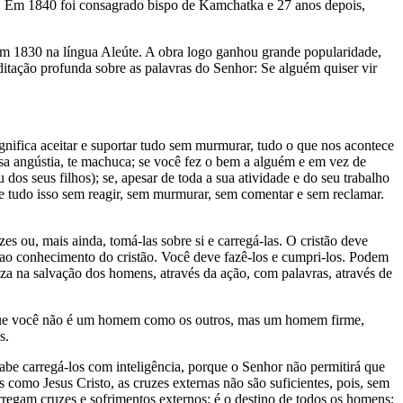
ta. Em 1840 foi consagrado bispo de Kamchatka e 27 anos depois,
em 1830 na língua Aleúte. A obra logo ganhou grande popularidade,
tação profunda sobre as palavras do Senhor: Se alguém quiser vir
gnifica aceitar e suportar tudo sem murmurar, tudo o que nos acontece
ausa angústia, te machuca; se você fez o bem a alguém e em vez de
dos seus filhos); se, apesar de toda a sua atividade e do seu trabalho
e tudo isso sem reagir, sem murmurar, sem comentar e sem reclamar.
s ou, mais ainda, tomá-las sobre si e carregá-las. O cristão deve
o ao conhecimento do cristão. Você deve fazê-los e cumpri-los. Podem
leza na salvação dos homens, através da ação, com palavras, através de
 que você não é um homem como os outros, mas um homem firme,
s.
sabe carregá-los com inteligência, porque o Senhor não permitirá que
s como Jesus Cristo, as cruzes externas não são suficientes, pois, sem
carregam cruzes e sofrimentos externos: é o destino de todos os homens;