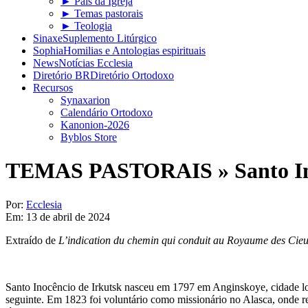
► Pais da Igreja
► Temas pastorais
► Teologia
Sinaxe
Suplemento Litúrgico
Sophia
Homilias e Antologias espirituais
News
Notícias Ecclesia
Diretório BR
Diretório Ortodoxo
Recursos
Synaxarion
Calendário Ortodoxo
Kanonion-2026
Byblos Store
TEMAS PASTORAIS »
Santo I
Por:
Ecclesia
Em:
13 de abril de 2024
Extraído de
L’indication du chemin qui conduit au Royaume des Cie
Santo Inocêncio de Irkutsk nasceu em 1797 em Anginskoye, cidade lo
seguinte. Em 1823 foi voluntário como missionário no Alasca, onde re