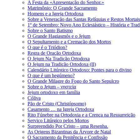
A Festa da «Apresentação do Senhor.»
Matrimônio: O Grande Sacramento
Homens e a Igreja Ortodoxa
Sobre a Veneração das Santas Relíquias e Restos Mortais
1º de Setembro: Novo Ano Eclesiástico – História e Trad
Sobre o Santo Batismo
O Grande Hagiasmós e o Jejum
O Sepultamento e a Cremação dos Mortos
O que é o Triódion?
Regra de Oração Ortodoxa
O Jejum Na Tradição Ortodoxa
O Jejum na Tradição Ortodoxa (II)
Calendário Litúrgico Ortodoxo: Pontes para o divino
O que é um hegúmeno?
O Grande Milagre do Fogo do Santo Sepulcro
Sobre o Jejum – νηστεία
Jejum ortodoxo em família
Cóliva
Pão de Cristo (Christópsomo)
Casamento … na Igreja Ortodoxa
Rito Fúnebre na Ortodoxia e a Crença na Ressurreição
Serviço Litúrgico pelos Mortos
Surpreendido Por Cristo – uma Resenha.
As Origens Bizantinas da Árvore de Natal
O Sacramento da Penitência e Confissão