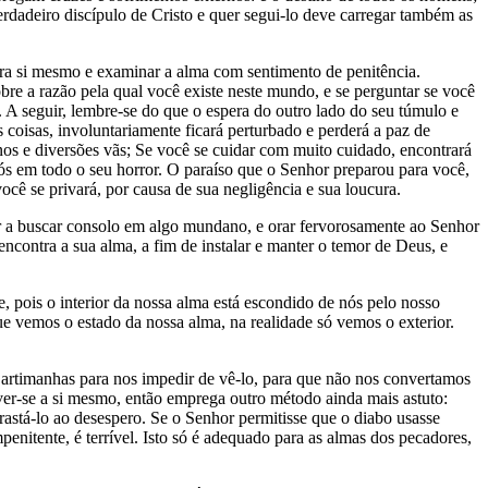
dadeiro discípulo de Cristo e quer segui-lo deve carregar também as
para si mesmo e examinar a alma com sentimento de penitência.
bre a razão pela qual você existe neste mundo, e se perguntar se você
 A seguir, lembre-se do que o espera do outro lado do seu túmulo e
s coisas, involuntariamente ficará perturbado e perderá a paz de
anos e diversões vãs; Se você se cuidar com muito cuidado, encontrará
 vós em todo o seu horror. O paraíso que o Senhor preparou para você,
ocê se privará, por causa de sua negligência e sua loucura.
çar a buscar consolo em algo mundano, e orar fervorosamente ao Senhor
ncontra a sua alma, a fim de instalar e manter o temor de Deus, e
 pois o interior da nossa alma está escondido de nós pelo nosso
e vemos o estado da nossa alma, na realidade só vemos o exterior.
 artimanhas para nos impedir de vê-lo, para que não nos convertamos
er-se a si mesmo, então emprega outro método ainda mais astuto:
astá-lo ao desespero. Se o Senhor permitisse que o diabo usasse
enitente, é terrível. Isto só é adequado para as almas dos pecadores,