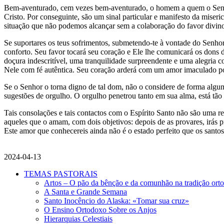
Bem-aventurado, cem vezes bem-aventurado, o homem a quem o Senhor 
Cristo. Por conseguinte, são um sinal particular e manifesto da mise
situação que não podemos alcançar sem a colaboração do favor divino
Se suportares os teus sofrimentos, submetendo-te à vontade do Senhor
conforto. Seu favor tocará seu coração e Ele lhe comunicará os dons d
doçura indescritível, uma tranquilidade surpreendente e uma alegria 
Nele com fé autêntica. Seu coração arderá com um amor imaculado po
Se o Senhor o torna digno de tal dom, não o considere de forma algum
sugestões de orgulho. O orgulho penetrou tanto em sua alma, está tã
Tais consolações e tais contactos com o Espírito Santo não são uma 
aqueles que o amam, com dois objetivos: depois de as provares, irás pr
Este amor que conhecereis ainda não é o estado perfeito que os santo
2024-04-13
TEMAS PASTORAIS
Artos – O pão da bênção e da comunhão na tradição ort
A Santa e Grande Semana
Santo Inocêncio do Alaska: «Tomar sua cruz»
O Ensino Ortodoxo Sobre os Anjos
Hierarquias Celestiais