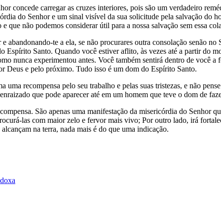
concede carregar as cruzes interiores, pois são um verdadeiro remédio
ricórdia do Senhor e um sinal visível da sua solicitude pela salvação
 e que não podemos considerar útil para a nossa salvação sem essa col
 e abandonando-te a ela, se não procurares outra consolação senão no 
o Espírito Santo. Quando você estiver aflito, às vezes até a partir do
como nunca experimentou antes. Você também sentirá dentro de você a fo
r Deus e pelo próximo. Tudo isso é um dom do Espírito Santo.
a uma recompensa pelo seu trabalho e pelas suas tristezas, e não pense
o enraizado que pode aparecer até em um homem que teve o dom de faze
recompensa. São apenas uma manifestação da misericórdia do Senhor que
ocurá-las com maior zelo e fervor mais vivo; Por outro lado, irá fortale
s alcançam na terra, nada mais é do que uma indicação.
odoxa