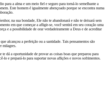
 para a alma e um meio fiel e seguro para torná-lo semelhante a
 do homem. Este homem é igualmente abençoado porque se encontra numa
aboração.
Senhor, na sua bondade, Ele não te abandonará e não te deixará sem
 momento em que começar a afligir-se, você sentirá em seu coração uma
rça e a possibilidade de orar verdadeiramente a Deus e de acreditar
 que alcançou a perfeição ou a santidade. Tais pensamentos são
r milagres.
 te dá a oportunidade de provar as coisas boas que preparou para
cê-lo e prepará-lo para suportar novas aflições e novos sofrimentos.