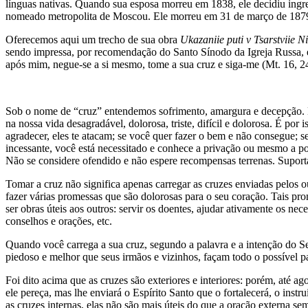
línguas nativas. Quando sua esposa morreu em 1838, ele decidiu ingr
nomeado metropolita de Moscou. Ele morreu em 31 de março de 187
Oferecemos aqui um trecho de sua obra
Ukazaniie puti v Tsarstviie N
sendo impressa, por recomendação do Santo Sínodo da Igreja Russa, 
após mim, negue-se a si mesmo, tome a sua cruz e siga-me (Mt. 16, 2
Sob o nome de “cruz” entendemos sofrimento, amargura e decepção. Exis
na nossa vida desagradável, dolorosa, triste, difícil e dolorosa. É p
agradecer, eles te atacam; se você quer fazer o bem e não consegue; se
incessante, você está necessitado e conhece a privação ou mesmo a p
Não se considere ofendido e não espere recompensas terrenas. Suport
Tomar a cruz não significa apenas carregar as cruzes enviadas pelos o
fazer várias promessas que são dolorosas para o seu coração. Tais pr
ser obras úteis aos outros: servir os doentes, ajudar ativamente os ne
conselhos e orações, etc.
Quando você carrega a sua cruz, segundo a palavra e a intenção d
piedoso e melhor que seus irmãos e vizinhos, façam todo o possível par
Foi dito acima que as cruzes são exteriores e interiores: porém, até 
ele pereça, mas lhe enviará o Espírito Santo que o fortalecerá, o inst
as cruzes internas, elas não são mais úteis do que a oração externa se