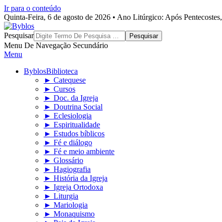
Ir para o conteúdo
Quinta-Feira, 6 de agosto de 2026 • Ano Litúrgico: Após Pentecoste
Byblos
Pesquisar
Menu De Navegação Secundário
Menu
Byblos
Biblioteca
► Catequese
► Cursos
► Doc. da Igreja
► Doutrina Social
► Eclesiologia
► Espiritualidade
► Estudos bíblicos
► Fé e diálogo
► Fé e meio ambiente
► Glossário
► Hagiografia
► História da Igreja
► Igreja Ortodoxa
► Liturgia
► Mariologia
► Monaquismo