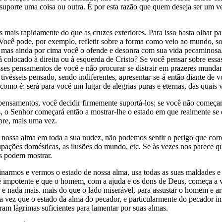
orte uma coisa ou outra. É por esta razão que quem deseja ser um ver
s mais rapidamente do que as cruzes exteriores. Para isso basta olhar 
 Você pode, por exemplo, refletir sobre a forma como veio ao mundo, so
, mas ainda por cima você o ofende e desonra com sua vida pecaminosa.
rá colocado à direita ou à esquerda de Cristo? Se você pensar sobre essa
ar esses pensamentos de você e não procurar se distrair em prazeres mund
 tivésseis pensado, sendo indiferentes, apresentar-se-á então diante de
omo é: será para você um lugar de alegrias puras e eternas, das quais v
ais pensamentos, você decidir firmemente suportá-los; se você não come
, o Senhor começará então a mostrar-lhe o estado em que realmente se e
pre, mais uma vez.
nossa alma em toda a sua nudez, não podemos sentir o perigo que corre,
ações domésticas, as ilusões do mundo, etc. Se às vezes nos parece qu
s podem mostrar.
narmos e vermos o estado de nossa alma, usa todas as suas maldades e
é impotente e que o homem, com a ajuda e os dons de Deus, começa a v
e nada mais. mais do que o lado miserável, para assustar o homem e arr
a vez que o estado da alma do pecador, e particularmente do pecador imp
ram lágrimas suficientes para lamentar por suas almas.