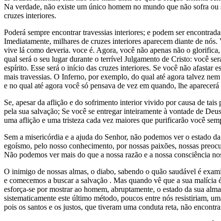
Na verdade, não existe um único homem no mundo que não sofra ou sup
cruzes interiores.
Poderá sempre encontrar travessias interiores; e podem ser encontrada
Imediatamente, milhares de cruzes interiores aparecem diante de nós.
vive lá como deveria. voce é. Agora, você não apenas não o glorifica
qual será o seu lugar durante o terrível Julgamento de Cristo: você se
espírito. Esse será o início das cruzes interiores. Se você não afast
mais travessias. O Inferno, por exemplo, do qual até agora talvez nem
e no qual até agora você só pensava de vez em quando, lhe aparecerá c
Se, apesar da aflição e do sofrimento interior vivido por causa de t
pela sua salvação; Se você se entregar inteiramente à vontade de Deus
uma aflição e uma tristeza cada vez maiores que purificarão você sem
Sem a misericórdia e a ajuda do Senhor, não podemos ver o estado da 
egoísmo, pelo nosso conhecimento, por nossas paixões, nossas preocup
Não podemos ver mais do que a nossa razão e a nossa consciência no
O inimigo de nossas almas, o diabo, sabendo o quão saudável é exami
e comecemos a buscar a salvação . Mas quando vê que a sua malícia 
esforça-se por mostrar ao homem, abruptamente, o estado da sua alma 
sistematicamente este último método, poucos entre nós resistiriam, um
pois os santos e os justos, que tiveram uma conduta reta, não encontra