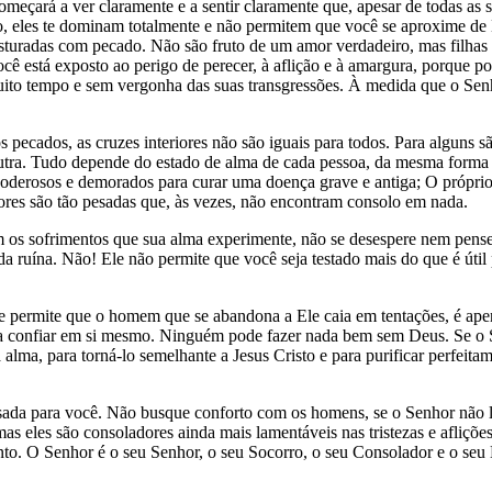
meçará a ver claramente e a sentir claramente que, apesar de todas as s
vo, eles te dominam totalmente e não permitem que você se aproxime d
sturadas com pecado. Não são fruto de um amor verdadeiro, mas filhas d
cê está exposto ao perigo de perecer, à aflição e à amargura, porque 
to tempo e sem vergonha das suas transgressões. À medida que o Senhor
ados, as cruzes interiores não são iguais para todos. Para alguns são
 outra. Tudo depende do estado de alma de cada pessoa, da mesma form
 poderosos e demorados para curar uma doença grave e antiga; O própri
iores são tão pesadas que, às vezes, não encontram consolo em nada.
 os sofrimentos que sua alma experimente, não se desespere nem pens
a ruína. Não! Ele não permite que você seja testado mais do que é útil
le permite que o homem que se abandona a Ele caia em tentações, é ape
unca confiar em si mesmo. Ninguém pode fazer nada bem sem Deus. Se o 
ua alma, para torná-lo semelhante a Jesus Cristo e para purificar perfei
esada para você. Não busque conforto com os homens, se o Senhor não l
; mas eles são consoladores ainda mais lamentáveis ​​nas tristezas e af
ento. O Senhor é o seu Senhor, o seu Socorro, o seu Consolador e o seu 