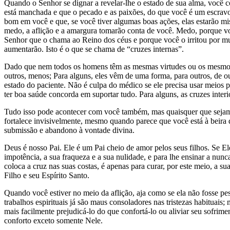
Quando o Senhor se dignar a revelar-lhe o estado de sua alma, você co
está manchada e que o pecado e as paixões, do que você é um escra
bom em você e que, se você tiver algumas boas ações, elas estarão mi
medo, a aflição e a amargura tomarão conta de você. Medo, porque vo
Senhor que o chama ao Reino dos céus e porque você o irritou por mui
aumentarão. Isto é o que se chama de “cruzes internas”.
Dado que nem todos os homens têm as mesmas virtudes ou os mesmos pec
outros, menos; Para alguns, eles vêm de uma forma, para outros, de
estado do paciente. Não é culpa do médico se ele precisa usar meios
ter boa saúde concorda em suportar tudo. Para alguns, as cruzes inter
Tudo isso pode acontecer com você também, mas quaisquer que sejam
fortalece invisivelmente, mesmo quando parece que você está à beira d
submissão e abandono à vontade divina.
Deus é nosso Pai. Ele é um Pai cheio de amor pelos seus filhos. Se E
impotência, a sua fraqueza e a sua nulidade, e para lhe ensinar a n
coloca a cruz nas suas costas, é apenas para curar, por este meio, a s
Filho e seu Espírito Santo.
Quando você estiver no meio da aflição, aja como se ela não fosse p
trabalhos espirituais já são maus consoladores nas tristezas habituais
mais facilmente prejudicá-lo do que confortá-lo ou aliviar seu sofrim
conforto exceto somente Nele.