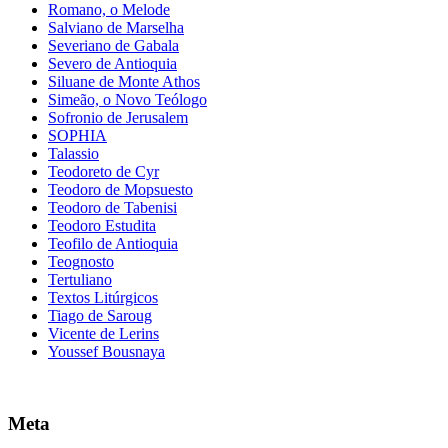
Romano, o Melode
Salviano de Marselha
Severiano de Gabala
Severo de Antioquia
Siluane de Monte Athos
Simeão, o Novo Teólogo
Sofronio de Jerusalem
SOPHIA
Talassio
Teodoreto de Cyr
Teodoro de Mopsuesto
Teodoro de Tabenisi
Teodoro Estudita
Teofilo de Antioquia
Teognosto
Tertuliano
Textos Litúrgicos
Tiago de Saroug
Vicente de Lerins
Youssef Bousnaya
Meta