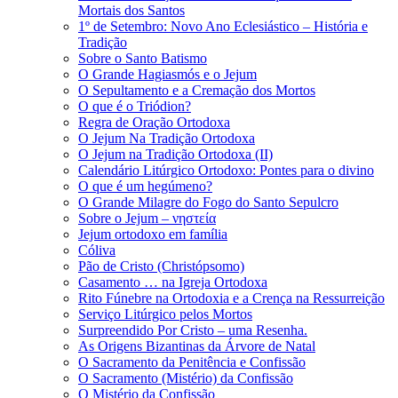
Mortais dos Santos
1º de Setembro: Novo Ano Eclesiástico – História e
Tradição
Sobre o Santo Batismo
O Grande Hagiasmós e o Jejum
O Sepultamento e a Cremação dos Mortos
O que é o Triódion?
Regra de Oração Ortodoxa
O Jejum Na Tradição Ortodoxa
O Jejum na Tradição Ortodoxa (II)
Calendário Litúrgico Ortodoxo: Pontes para o divino
O que é um hegúmeno?
O Grande Milagre do Fogo do Santo Sepulcro
Sobre o Jejum – νηστεία
Jejum ortodoxo em família
Cóliva
Pão de Cristo (Christópsomo)
Casamento … na Igreja Ortodoxa
Rito Fúnebre na Ortodoxia e a Crença na Ressurreição
Serviço Litúrgico pelos Mortos
Surpreendido Por Cristo – uma Resenha.
As Origens Bizantinas da Árvore de Natal
O Sacramento da Penitência e Confissão
O Sacramento (Mistério) da Confissão
O Mistério da Confissão