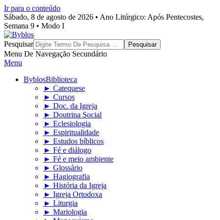
Ir para o conteúdo
Sábado, 8 de agosto de 2026 • Ano Litúrgico: Após Pentecostes,
Semana 9 • Modo I
Byblos
Pesquisar
Menu De Navegação Secundário
Menu
Byblos
Biblioteca
► Catequese
► Cursos
► Doc. da Igreja
► Doutrina Social
► Eclesiologia
► Espiritualidade
► Estudos bíblicos
► Fé e diálogo
► Fé e meio ambiente
► Glossário
► Hagiografia
► História da Igreja
► Igreja Ortodoxa
► Liturgia
► Mariologia