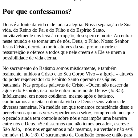
Por que confessamos?
Deus é a fonte da vida e de toda a alegria. Nossa separação de Sua
vida, do Reino do Pai e do Filho e do Espírito Santo,
inevitavelmente nos leva à corrupção, desespero e morte. Ao entrar
neste mundo e se tornar um de nós, Deus, o Filho, Nosso Senhor
Jesus Cristo, derrota a morte através da sua própria morte e
ressurreição e oferece a todos que nele creem e a Ele se unem a
possibilidade de vida eterna.
No sacramento do Batismo somos misticamente, e também
realmente, unidos a Cristo e ao Seu Corpo Vivo – a Igreja – através
do poder regenerador do Espírito Santo operado nas águas
batismais. Nas próprias palavras de Cristo, «Quem não nascer da
água e do Espírito, não pode entrar no reino de Deus» (Jo 3:5).
Infelizmente, em nosso cotidiano, mesmo após o batismo,
continuamos a rejeitar o dom da vida de Deus e seus valores de
diversas maneiras. Na medida em que tomamos consciência disso e
percebemos quantas vezes «perdemos o selo», compreendemos que
o pecado ainda tem controle sobre nós e nos impõe uma barreira
entre nós e Deus. «Se dissermos que não temos pecado», escreve
São João, «nós nos enganamos a nós mesmos, e a verdade não está
em nós» (1 Jo 1:8). O sacramento da Confissão torna-se então para