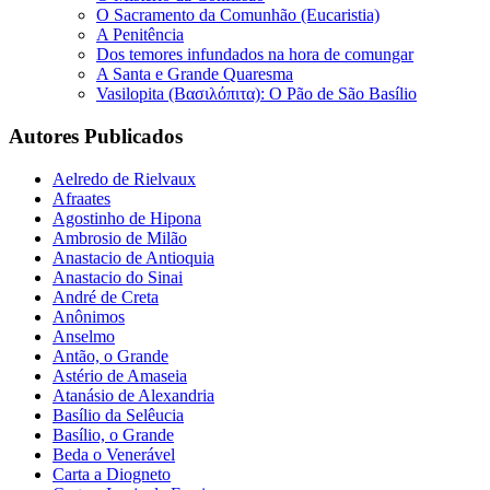
O Sacramento da Comunhão (Eucaristia)
A Penitência
Dos temores infundados na hora de comungar
A Santa e Grande Quaresma
Vasilopita (Βασιλόπιτα): O Pão de São Basílio
Autores Publicados
Aelredo de Rielvaux
Afraates
Agostinho de Hipona
Ambrosio de Milão
Anastacio de Antioquia
Anastacio do Sinai
André de Creta
Anônimos
Anselmo
Antão, o Grande
Astério de Amaseia
Atanásio de Alexandria
Basílio da Selêucia
Basílio, o Grande
Beda o Venerável
Carta a Diogneto