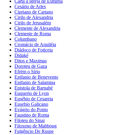
Carta a Igreja de Esmirna
Cesário de Arles
Cipriano de Cartago
Cirilo de Alexandria
Cirilo de Jerusalém
Clemente de Alexandria
Clemente de Roma
Columbano
Cromácio de Aquiléia
Diádoco de Foticeia
Didaké
Ditos e Maximas
Doroteu de Gaza
Efrém o Sírio
Epifanio de Benevento
Epifanio de Salamina
Epistola de Barnabé
Euquerio de Lyon
Eusébio de Cesareia
Eusebio Galicano
Evágrio do Ponto
Faustino de Roma
Filoteu do Sinai
Filoxeno de Mabboug
Fulgêncio De Ruspe