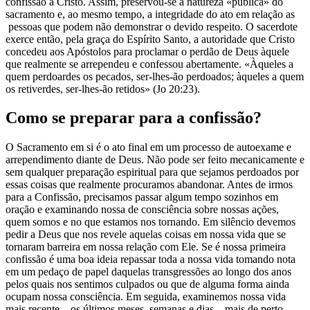
confissão a Cristo. Assim, preservou-se a natureza «pública» do
sacramento e, ao mesmo tempo, a integridade do ato em relação as
pessoas que podem não demonstrar o devido respeito. O sacerdote
exerce então, pela graça do Espírito Santo, a autoridade que Cristo
concedeu aos Apóstolos para proclamar o perdão de Deus àquele
que realmente se arrependeu e confessou abertamente. «Àqueles a
quem perdoardes os pecados, ser-lhes-ão perdoados; àqueles a quem
os retiverdes, ser-lhes-ão retidos» (Jo 20:23).
Como se preparar para a confissão?
O Sacramento em si é o ato final em um processo de autoexame e
arrependimento diante de Deus. Não pode ser feito mecanicamente e
sem qualquer preparação espiritual para que sejamos perdoados por
essas coisas que realmente procuramos abandonar. Antes de irmos
para a Confissão, precisamos passar algum tempo sozinhos em
oração e examinando nossa de consciência sobre nossas ações,
quem somos e no que estamos nos tornando. Em silêncio devemos
pedir a Deus que nos revele aquelas coisas em nossa vida que se
tornaram barreira em nossa relação com Ele. Se é nossa primeira
confissão é uma boa ideia repassar toda a nossa vida tomando nota
em um pedaço de papel daquelas transgressões ao longo dos anos
pelos quais nos sentimos culpados ou que de alguma forma ainda
ocupam nossa consciência. Em seguida, examinemos nossa vida
mais recente – os últimos meses, semanas e dias – mais de perto.