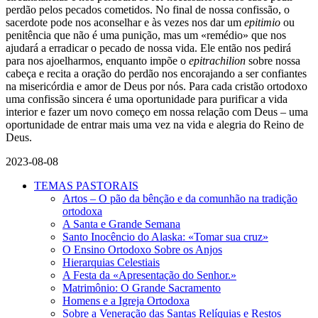
perdão pelos pecados cometidos. No final de nossa confissão, o
sacerdote pode nos aconselhar e às vezes nos dar um
epitimio
ou
penitência que não é uma punição, mas um «remédio» que nos
ajudará a erradicar o pecado de nossa vida. Ele então nos pedirá
para nos ajoelharmos, enquanto impõe o
epitrachilion
sobre nossa
cabeça e recita a oração do perdão nos encorajando a ser confiantes
na misericórdia e amor de Deus por nós. Para cada cristão ortodoxo
uma confissão sincera é uma oportunidade para purificar a vida
interior e fazer um novo começo em nossa relação com Deus – uma
oportunidade de entrar mais uma vez na vida e alegria do Reino de
Deus.
2023-08-08
TEMAS PASTORAIS
Artos – O pão da bênção e da comunhão na tradição
ortodoxa
A Santa e Grande Semana
Santo Inocêncio do Alaska: «Tomar sua cruz»
O Ensino Ortodoxo Sobre os Anjos
Hierarquias Celestiais
A Festa da «Apresentação do Senhor.»
Matrimônio: O Grande Sacramento
Homens e a Igreja Ortodoxa
Sobre a Veneração das Santas Relíquias e Restos