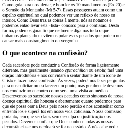
Como guia para nos alertar, é bom ler os 10 mandamentos (Ex 20) e
o Sermão da Montanha (Mt 5-7). Essas passagens atuam como um
espelho espiritual no qual podemos ver um reflexo de nosso eu
interior. Como Deus traz as coisas à mente, nós as notamos e
podemos então levar esta «lista» conosco para a confissão. Desta
forma, podemos garantir que realmente digamos tudo o que
tínhamos planejado e evitemos pular esses pecados que podem nos
causar mais constrangimento ou vergonha.
O que acontece na confissão?
Cada sacerdote pode conduzir a Confissão de forma ligeiramente
diferente, mas geralmente (usando
epitrachilion
ou estola) fará uma
oração introdutória e nos convidará a sentar diante de um ícone de
Cristo e fazer nossa confissão. Às vezes, poderá nos fazer perguntas
para nos solicitar ou esclarecer um ponto, mas geralmente devemos
nos conduzir no encontro como seria uma visita ao médico.
Descrevemos ao sacerdote nossos pecados como sintomas de nossa
doença espiritual tão honesta e abertamente quanto pudermos para
que ele possa orar a Deus pelo nosso perdão e nos aconselhar como
enfrentá-los e superá-los em nossa vida cotidiana. Nossa confissão,
portanto, tem que ser clara, sem desculpa ou justificação dos
pecados. Devemos confiar que Deus conhece todas as nossas
circunstâncias e nos perdoará se for necessário. A nós cabe pedir