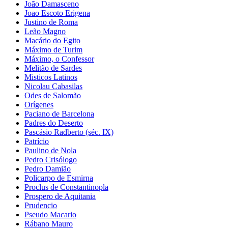
João Damasceno
Joao Escoto Erigena
Justino de Roma
Leão Magno
Macário do Egito
Máximo de Turim
Máximo, o Confessor
Melitão de Sardes
Misticos Latinos
Nicolau Cabasilas
Odes de Salomão
Orígenes
Paciano de Barcelona
Padres do Deserto
Pascásio Radberto (séc. IX)
Patrício
Paulino de Nola
Pedro Crisólogo
Pedro Damião
Policarpo de Esmirna
Proclus de Constantinopla
Prospero de Aquitania
Prudencio
Pseudo Macario
Rábano Mauro