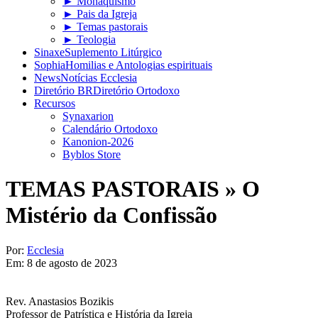
► Monaquismo
► Pais da Igreja
► Temas pastorais
► Teologia
Sinaxe
Suplemento Litúrgico
Sophia
Homilias e Antologias espirituais
News
Notícias Ecclesia
Diretório BR
Diretório Ortodoxo
Recursos
Synaxarion
Calendário Ortodoxo
Kanonion-2026
Byblos Store
TEMAS PASTORAIS »
O
Mistério da Confissão
Por:
Ecclesia
Em:
8 de agosto de 2023
Rev. Anastasios Bozikis
Professor de Patrística e História da Igreja