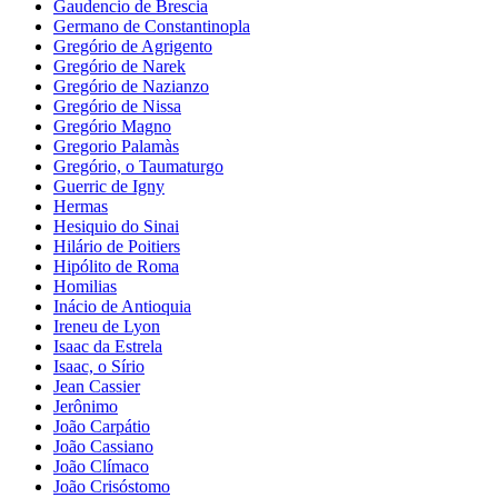
Gaudencio de Brescia
Germano de Constantinopla
Gregório de Agrigento
Gregório de Narek
Gregório de Nazianzo
Gregório de Nissa
Gregório Magno
Gregorio Palamàs
Gregório, o Taumaturgo
Guerric de Igny
Hermas
Hesiquio do Sinai
Hilário de Poitiers
Hipólito de Roma
Homilias
Inácio de Antioquia
Ireneu de Lyon
Isaac da Estrela
Isaac, o Sírio
Jean Cassier
Jerônimo
João Carpátio
João Cassiano
João Clímaco
João Crisóstomo