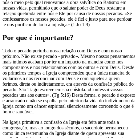
nós o meio pelo qual renovamos a obra salvífica do Batismo em
nossas vidas, permitindo que o salutar poder de Deus restaure a
relação quebrada entre nós e Ele por causa de nossos pecados. «Se
confessarmos os nossos pecados, ele é fiel e justo para nos perdoar
e nos purificar de toda a injustiça» (1 Jo 1:9)
Por que é importante?
Todo o pecado perturba nossa relação com Deus e com nosso
próximo. Não existe pecado «privado». Mesmo nossos pensamentos
mais íntimos acabam por ter um impacto na maneira como nos
comportamos e nos relacionamos com os outros e com Deus. Desde
os primeiros tempos a Igreja compreendeu que a única maneira de
voltarmos a nos reconciliar com Deus e com aqueles a quem
ferimos, direta ou indiretamente, era através da confissão pública do
pecado. São Tiago escreve em sua epístola: «Confessai vossos
pecados uns aos outros». (Tg 5:16) Desta forma, o pecado é exposto
e arrancado e não se espalha pelo interior da vida do indivíduo ou da
Igreja como um câncer espiritual silenciosamente corroendo o que é
bom e saudável.
Na Igreja primitiva a confissão da Igreja era feita ante toda a
congregação, mas ao longo dos séculos, o sacerdote permaneceu
como única testemunha da Igreja diante de quem apresenta sua