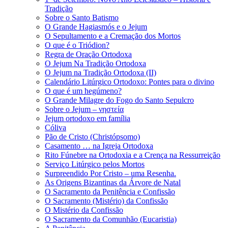
Tradição
Sobre o Santo Batismo
O Grande Hagiasmós e o Jejum
O Sepultamento e a Cremação dos Mortos
O que é o Triódion?
Regra de Oração Ortodoxa
O Jejum Na Tradição Ortodoxa
O Jejum na Tradição Ortodoxa (II)
Calendário Litúrgico Ortodoxo: Pontes para o divino
O que é um hegúmeno?
O Grande Milagre do Fogo do Santo Sepulcro
Sobre o Jejum – νηστεία
Jejum ortodoxo em família
Cóliva
Pão de Cristo (Christópsomo)
Casamento … na Igreja Ortodoxa
Rito Fúnebre na Ortodoxia e a Crença na Ressurreição
Serviço Litúrgico pelos Mortos
Surpreendido Por Cristo – uma Resenha.
As Origens Bizantinas da Árvore de Natal
O Sacramento da Penitência e Confissão
O Sacramento (Mistério) da Confissão
O Mistério da Confissão
O Sacramento da Comunhão (Eucaristia)