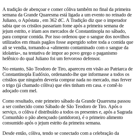
A tradição de abençoar e comer cóliva também no final da primeira
semana da Grande Quaresma está ligada a um evento no reinado de
Juliano, o Apóstata , em 362 dC. A Tradição diz que o imperador
sabia que os cristãos passariam fome após a primeira semana de
jejum estrito, e iriam aos mercados de Constantinopla no sábado,
para comprar comida. Por isso ordenou que o sangue dos novilhos
utilizados em rituais pagãos fosse aspergido sobre toda a comida que
ali se vendia, tornando-a «alimento contaminado com o sangue da
idolatria», na tentativa de impor ao povo grego o paganismo
helênico do qual Juliano foi um fervoroso defensor.
No entanto, São Teodoro de Tiro, apareceu em visão ao Patriarca de
Constantinopla Eudóxio, ordenando-lhe que informasse a todos os
cristãos que ninguém deveria comprar nada no mercado, mas ferver
o trigo (já chamado cóliva) que eles tinham em casa. e comê-lo
adoçado com mel.
Como resultado, este primeiro sábado da Grande Quaresma passou
a ser conhecido como Sábado de São Teodoro de Tiro. Após o
serviço, o cóliva é distribuído a todos os presentes e, após a Sagrada
Comunhão o pão abençoado (antidoron), é o primeiro alimento
consumido após o jejum estrito da primeira semana.
Desde então, cóliva, tendo se conectado com a celebração da