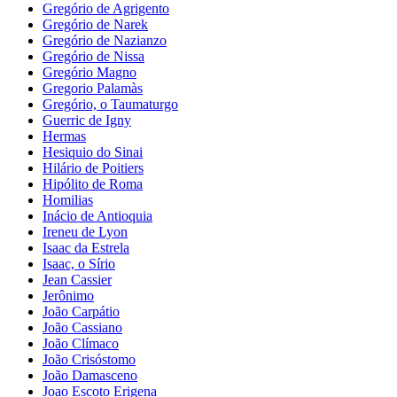
Gregório de Agrigento
Gregório de Narek
Gregório de Nazianzo
Gregório de Nissa
Gregório Magno
Gregorio Palamàs
Gregório, o Taumaturgo
Guerric de Igny
Hermas
Hesiquio do Sinai
Hilário de Poitiers
Hipólito de Roma
Homilias
Inácio de Antioquia
Ireneu de Lyon
Isaac da Estrela
Isaac, o Sírio
Jean Cassier
Jerônimo
João Carpátio
João Cassiano
João Clímaco
João Crisóstomo
João Damasceno
Joao Escoto Erigena