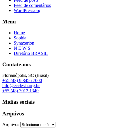
Feed de posts
Feed de comentários
WordPress.org
Menu
Home
Sophia
Synaxarion
N E W S
Diretório BRASIL
Contate-nos
Florianópolis, SC (Brasil)
+55 (48) 9 8456 7000
info@ecclesia.org.br
+55 (48) 3012 1340
Mídias sociais
Arquivos
Arquivos