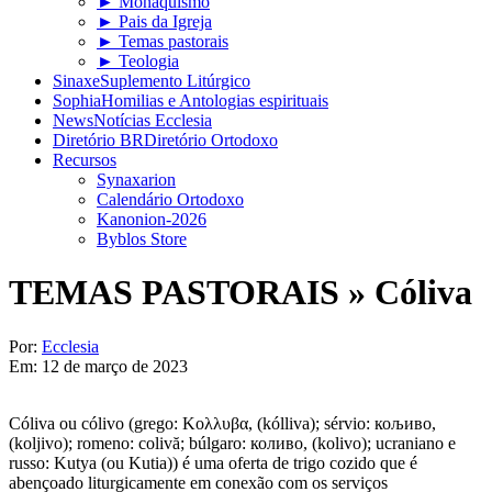
► Monaquismo
► Pais da Igreja
► Temas pastorais
► Teologia
Sinaxe
Suplemento Litúrgico
Sophia
Homilias e Antologias espirituais
News
Notícias Ecclesia
Diretório BR
Diretório Ortodoxo
Recursos
Synaxarion
Calendário Ortodoxo
Kanonion-2026
Byblos Store
TEMAS PASTORAIS »
Cóliva
Por:
Ecclesia
Em:
12 de março de 2023
Cóliva ou cólivo (grego: Κολλυβα, (kólliva); sérvio: кољиво,
(koljivo); romeno: colivă; búlgaro: коливо, (kolivo); ucraniano e
russo: Kutya (ou Kutia)) é uma oferta de trigo cozido que é
abençoado liturgicamente em conexão com os serviços