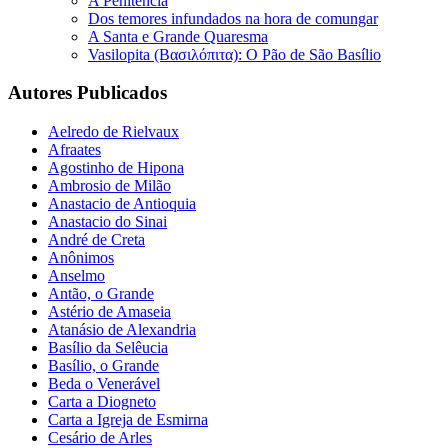
A Penitência
Dos temores infundados na hora de comungar
A Santa e Grande Quaresma
Vasilopita (Βασιλόπιτα): O Pão de São Basílio
Autores Publicados
Aelredo de Rielvaux
Afraates
Agostinho de Hipona
Ambrosio de Milão
Anastacio de Antioquia
Anastacio do Sinai
André de Creta
Anônimos
Anselmo
Antão, o Grande
Astério de Amaseia
Atanásio de Alexandria
Basílio da Selêucia
Basílio, o Grande
Beda o Venerável
Carta a Diogneto
Carta a Igreja de Esmirna
Cesário de Arles