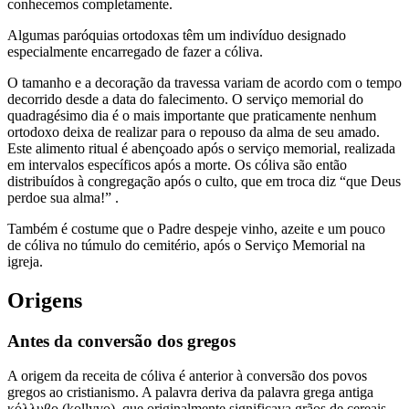
conhecemos completamente.
Algumas paróquias ortodoxas têm um indivíduo designado
especialmente encarregado de fazer a cóliva.
O tamanho e a decoração da travessa variam de acordo com o tempo
decorrido desde a data do falecimento. O serviço memorial do
quadragésimo dia é o mais importante que praticamente nenhum
ortodoxo deixa de realizar para o repouso da alma de seu amado.
Este alimento ritual é abençoado após o serviço memorial, realizada
em intervalos específicos após a morte. Os cóliva são então
distribuídos à congregação após o culto, que em troca diz “que Deus
perdoe sua alma!” .
Também é costume que o Padre despeje vinho, azeite e um pouco
de cóliva no túmulo do cemitério, após o Serviço Memorial na
igreja.
Origens
Antes da conversão dos gregos
A origem da receita de cóliva é anterior à conversão dos povos
gregos ao cristianismo. A palavra deriva da palavra grega antiga
κόλλυβo (kollyvo), que originalmente significava grãos de cereais.