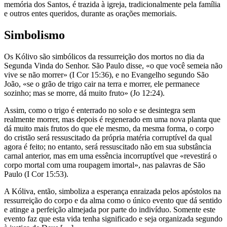
memória dos Santos, é trazida à igreja, tradicionalmente pela família
e outros entes queridos, durante as orações memoriais.
Simbolismo
Os Kólivo são simbólicos da ressurreição dos mortos no dia da
Segunda Vinda do Senhor. São Paulo disse, «o que você semeia não
vive se não morrer» (I Cor 15:36), e no Evangelho segundo São
João, «se o grão de trigo cair na terra e morrer, ele permanece
sozinho; mas se morre, dá muito fruto» (Jo 12:24).
Assim, como o trigo é enterrado no solo e se desintegra sem
realmente morrer, mas depois é regenerado em uma nova planta que
dá muito mais frutos do que ele mesmo, da mesma forma, o corpo
do cristão será ressuscitado da própria matéria corruptível da qual
agora é feito; no entanto, será ressuscitado não em sua substância
carnal anterior, mas em uma essência incorruptível que «revestirá o
corpo mortal com uma roupagem imortal», nas palavras de São
Paulo (I Cor 15:53).
A Kóliva, então, simboliza a esperança enraizada pelos apóstolos na
ressurreição do corpo e da alma como o único evento que dá sentido
e atinge a perfeição almejada por parte do indivíduo. Somente este
evento faz que esta vida tenha significado e seja organizada segundo