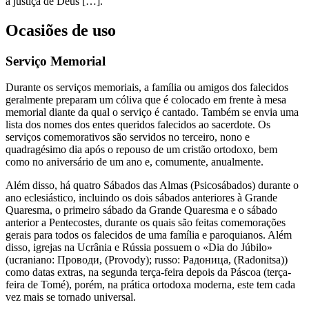
à justiça de Deus […].
Ocasiões de uso
Serviço Memorial
Durante os serviços memoriais, a família ou amigos dos falecidos
geralmente preparam um cóliva que é colocado em frente à mesa
memorial diante da qual o serviço é cantado. Também se envia uma
lista dos nomes dos entes queridos falecidos ao sacerdote. Os
serviços comemorativos são servidos no terceiro, nono e
quadragésimo dia após o repouso de um cristão ortodoxo, bem
como no aniversário de um ano e, comumente, anualmente.
Além disso, há quatro Sábados das Almas (Psicosábados) durante o
ano eclesiástico, incluindo os dois sábados anteriores à Grande
Quaresma, o primeiro sábado da Grande Quaresma e o sábado
anterior a Pentecostes, durante os quais são feitas comemorações
gerais para todos os falecidos de uma família e paroquianos. Além
disso, igrejas na Ucrânia e Rússia possuem o «Dia do Júbilo»
(ucraniano: Проводи, (Provody); russo: Радоница, (Radonitsa))
como datas extras, na segunda terça-feira depois da Páscoa (terça-
feira de Tomé), porém, na prática ortodoxa moderna, este tem cada
vez mais se tornado universal.