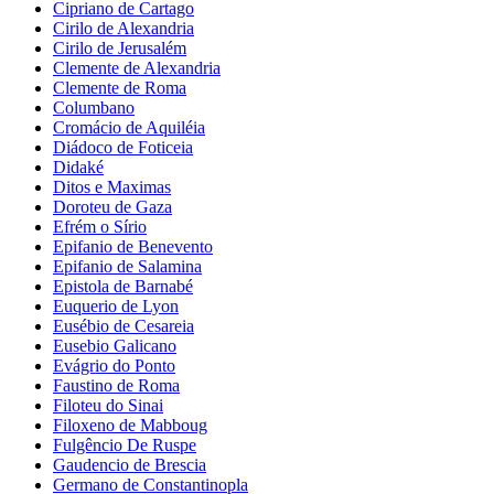
Cipriano de Cartago
Cirilo de Alexandria
Cirilo de Jerusalém
Clemente de Alexandria
Clemente de Roma
Columbano
Cromácio de Aquiléia
Diádoco de Foticeia
Didaké
Ditos e Maximas
Doroteu de Gaza
Efrém o Sírio
Epifanio de Benevento
Epifanio de Salamina
Epistola de Barnabé
Euquerio de Lyon
Eusébio de Cesareia
Eusebio Galicano
Evágrio do Ponto
Faustino de Roma
Filoteu do Sinai
Filoxeno de Mabboug
Fulgêncio De Ruspe
Gaudencio de Brescia
Germano de Constantinopla