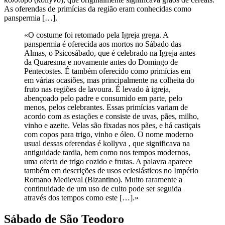
As oferendas de primícias da região eram conhecidas como
panspermia […].
«O costume foi retomado pela Igreja grega. A
panspermia é oferecida aos mortos no Sábado das
Almas, o Psicosábado, que é celebrado na Igreja antes
da Quaresma e novamente antes do Domingo de
Pentecostes. É também oferecido como primícias em
em várias ocasiões, mas principalmente na colheita do
fruto nas regiões de lavoura. É levado à igreja,
abençoado pelo padre e consumido em parte, pelo
menos, pelos celebrantes. Essas primícias variam de
acordo com as estações e consiste de uvas, pães, milho,
vinho e azeite. Velas são fixadas nos pães, e há castiçais
com copos para trigo, vinho e óleo. O nome moderno
usual dessas oferendas é kollyva , que significava na
antiguidade tardia, bem como nos tempos modernos,
uma oferta de trigo cozido e frutas. A palavra aparece
também em descrições de usos eclesiásticos no Império
Romano Medieval (Bizantino). Muito raramente a
continuidade de um uso de culto pode ser seguida
através dos tempos como este […].»
Sábado de São Teodoro