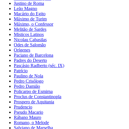
Justino de Roma
Leão Magno
Macário do Egito
Máximo de Turim
Máximo, o Confessor
Melitão de Sardes
Misticos Latinos
Nicolau Cabasilas
Odes de Salomão
Orígenes
Paciano de Barcelona
Padres do Deserto
Pascásio Radberto (séc. IX)
Patrício
Paulino de Nola
Pedro Crisólogo
Pedro Damião
Policarpo de Esmirna
Proclus de Constantinopla
Prospero de Aquitania
Prudencio
Pseudo Macario
Rábano Mauro
Romano, o Melode
Salviano de Marselha