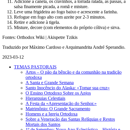
Adicione a canela, os cravinhos, a torrada ralada, as passas, a
salsa finamente picada, a romã e misture.
Leve uma frigideira ao fogo baixo e acrescente a farinha.
Refogue em fogo alto com azeite por 2-3 minutos.
Retire e adicione à tigela.
Misture, decore (com elementos do próprio cóliva) e sirva.
Fontes: Orthodox Wiki | Akispetre Tzikis
Traduzido por Máximo Cardoso e Arquimandrita André Sperandio.
2023-03-12
TEMAS PASTORAIS
Artos – O pão da bênção e da comunhão na tradição
ortodoxa
A Santa e Grande Semana
Santo Inocêncio do Alaska: «Tomar sua cruz»
O Ensino Ortodoxo Sobre os Anjos
Hierarquias Celestiais
A Festa da «Apresentação do Senhor.»
Matrimônio: O Grande Sacramento
Homens e a Igreja Ortodoxa
Sobre a Veneração das Santas Relíquias e Restos
Mortais dos Santos
1º de Setembro: Novo Ano Eclesiástico – História e