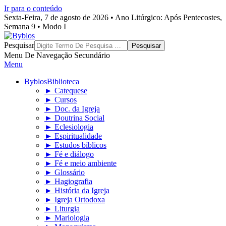
Ir para o conteúdo
Sexta-Feira, 7 de agosto de 2026 • Ano Litúrgico: Após Pentecostes,
Semana 9 • Modo I
Byblos
Pesquisar
Menu De Navegação Secundário
Menu
Byblos
Biblioteca
► Catequese
► Cursos
► Doc. da Igreja
► Doutrina Social
► Eclesiologia
► Espiritualidade
► Estudos bíblicos
► Fé e diálogo
► Fé e meio ambiente
► Glossário
► Hagiografia
► História da Igreja
► Igreja Ortodoxa
► Liturgia
► Mariologia