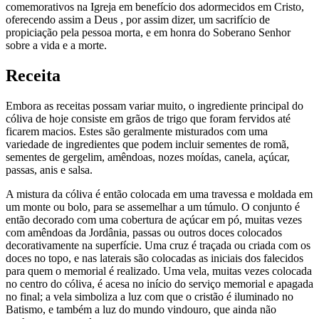
comemorativos na Igreja em benefício dos adormecidos em Cristo,
oferecendo assim a Deus , por assim dizer, um sacrifício de
propiciação pela pessoa morta, e em honra do Soberano Senhor
sobre a vida e a morte.
Receita
Embora as receitas possam variar muito, o ingrediente principal do
cóliva de hoje consiste em grãos de trigo que foram fervidos até
ficarem macios. Estes são geralmente misturados com uma
variedade de ingredientes que podem incluir sementes de romã,
sementes de gergelim, amêndoas, nozes moídas, canela, açúcar,
passas, anis e salsa.
A mistura da cóliva é então colocada em uma travessa e moldada em
um monte ou bolo, para se assemelhar a um túmulo. O conjunto é
então decorado com uma cobertura de açúcar em pó, muitas vezes
com amêndoas da Jordânia, passas ou outros doces colocados
decorativamente na superfície. Uma cruz é traçada ou criada com os
doces no topo, e nas laterais são colocadas as iniciais dos falecidos
para quem o memorial é realizado. Uma vela, muitas vezes colocada
no centro do cóliva, é acesa no início do serviço memorial e apagada
no final; a vela simboliza a luz com que o cristão é iluminado no
Batismo, e também a luz do mundo vindouro, que ainda não