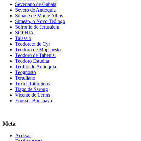
Severiano de Gabala
Severo de Antioquia
Siluane de Monte Athos
Simeão, o Novo Teólogo
Sofronio de Jerusalem
SOPHIA
Talassio
Teodoreto de Cyr
Teodoro de Mopsuesto
Teodoro de Tabenisi
Teodoro Estudita
Teofilo de Antioquia
Teognosto
Tertuliano
Textos Litúrgicos
Tiago de Saroug
Vicente de Lerins
Youssef Bousnaya
Meta
Acessar