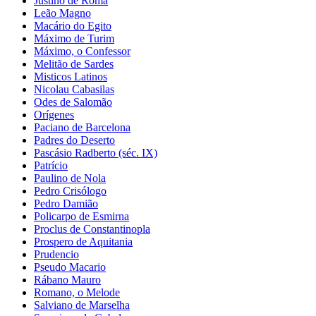
Justino de Roma
Leão Magno
Macário do Egito
Máximo de Turim
Máximo, o Confessor
Melitão de Sardes
Misticos Latinos
Nicolau Cabasilas
Odes de Salomão
Orígenes
Paciano de Barcelona
Padres do Deserto
Pascásio Radberto (séc. IX)
Patrício
Paulino de Nola
Pedro Crisólogo
Pedro Damião
Policarpo de Esmirna
Proclus de Constantinopla
Prospero de Aquitania
Prudencio
Pseudo Macario
Rábano Mauro
Romano, o Melode
Salviano de Marselha