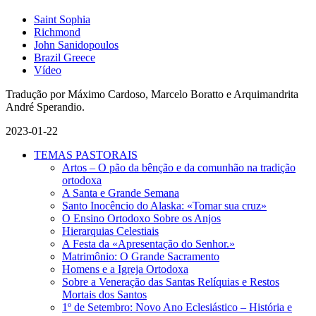
Saint Sophia
Richmond
John Sanidopoulos
Brazil Greece
Vídeo
Tradução por Máximo Cardoso, Marcelo Boratto e Arquimandrita
André Sperandio.
2023-01-22
TEMAS PASTORAIS
Artos – O pão da bênção e da comunhão na tradição
ortodoxa
A Santa e Grande Semana
Santo Inocêncio do Alaska: «Tomar sua cruz»
O Ensino Ortodoxo Sobre os Anjos
Hierarquias Celestiais
A Festa da «Apresentação do Senhor.»
Matrimônio: O Grande Sacramento
Homens e a Igreja Ortodoxa
Sobre a Veneração das Santas Relíquias e Restos
Mortais dos Santos
1º de Setembro: Novo Ano Eclesiástico – História e