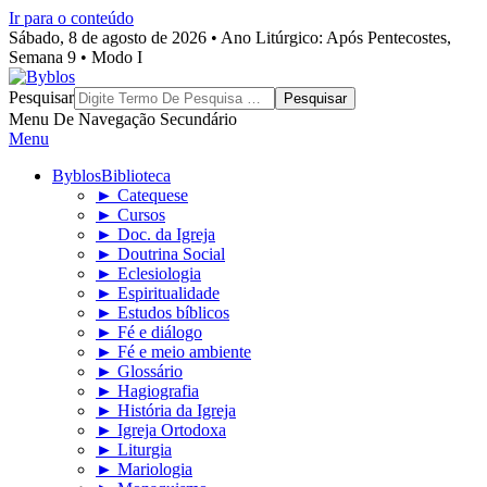
Ir para o conteúdo
Sábado, 8 de agosto de 2026 • Ano Litúrgico: Após Pentecostes,
Semana 9 • Modo I
Byblos
Pesquisar
Menu De Navegação Secundário
Menu
Byblos
Biblioteca
► Catequese
► Cursos
► Doc. da Igreja
► Doutrina Social
► Eclesiologia
► Espiritualidade
► Estudos bíblicos
► Fé e diálogo
► Fé e meio ambiente
► Glossário
► Hagiografia
► História da Igreja
► Igreja Ortodoxa
► Liturgia
► Mariologia