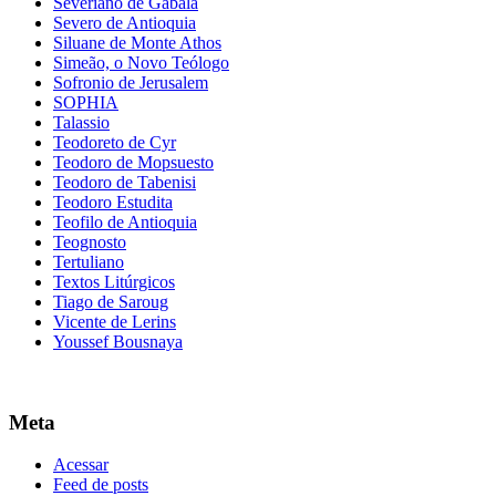
Severiano de Gabala
Severo de Antioquia
Siluane de Monte Athos
Simeão, o Novo Teólogo
Sofronio de Jerusalem
SOPHIA
Talassio
Teodoreto de Cyr
Teodoro de Mopsuesto
Teodoro de Tabenisi
Teodoro Estudita
Teofilo de Antioquia
Teognosto
Tertuliano
Textos Litúrgicos
Tiago de Saroug
Vicente de Lerins
Youssef Bousnaya
Meta
Acessar
Feed de posts