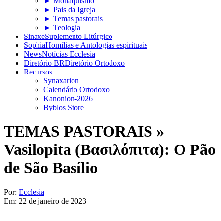
► Monaquismo
► Pais da Igreja
► Temas pastorais
► Teologia
Sinaxe
Suplemento Litúrgico
Sophia
Homilias e Antologias espirituais
News
Notícias Ecclesia
Diretório BR
Diretório Ortodoxo
Recursos
Synaxarion
Calendário Ortodoxo
Kanonion-2026
Byblos Store
TEMAS PASTORAIS »
Vasilopita (Βασιλόπιτα): O Pão
de São Basílio
Por:
Ecclesia
Em:
22 de janeiro de 2023