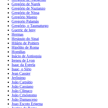
Gregório de Narek
Gregório de Nazianzo
Gregório de Nissa
Gregório Magno
Gregorio Palamàs
Gregório, o Taumaturgo
Guerric de Igny
Hermas
Hesiquio do Sinai
Hilário de Poitiers
Hipólito de Roma
Homilias
Inácio de Antioquia
Ireneu de Lyon
Isaac da Estrela
Isaac, o Sírio
Jean Cassier
Jerônimo
João Carpátio
João Cassiano
João Clímaco
João Crisóstomo
João Damasceno
Joao Escoto Erigena