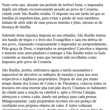
Num certo ano, durante um período de terrível fome, o imperador
impôs um tributo excessivamente pesado ao povo de Cesareia,
cidade onde São Basílio residia. O imposto era um fardo tal que as
famílias já empobrecidas, para evitar a prisão de seus membros,
tinham de abrir mão de suas poucas moedas e jóias, mesmo as de
herança de família.
Sabendo desta injustiça imposta ao seu rebanho, São Basílio tomou
seu bastão de bispo e o livro dos Evangelhos e saiu em defesa de
seu povo, chamando corajosamente o imperador ao arrependimento.
Pela graça de Deus, o imperador se arrependeu! Cancelou o imposto
e instruiu seus arrecadadores a entregar a São Basílio todos os baús
contendo as moedas e joias que haviam sido recolhidas como
impostos pelo povo de Cesareia.
São Basílio, porém, enfrentava agora a tarefa assustadora e
impossível de devolver os milhares de moedas e joias aos seus
respectivos e legítimos proprietários. Depois de orar por muito
tempo diante dos ícones de Cristo e da
Theotokos
, colocou todos os
tesouros em uma enorme pita (um pão doce). Chamou os habitantes
da cidade para a oração na catedral e, após a Divina Liturgia,
abençoou e cortou a pita, dando um pedaço para cada pessoa.
Milagrosamente, cada proprietário recebeu em seu pedaço de
vasilópita
seus próprios objetos de valor. E todos voltaram
alegremente para suas casas, dando graças a Deus que os tirou da