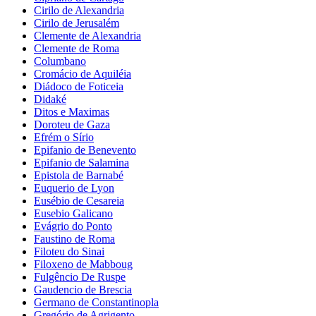
Cirilo de Alexandria
Cirilo de Jerusalém
Clemente de Alexandria
Clemente de Roma
Columbano
Cromácio de Aquiléia
Diádoco de Foticeia
Didaké
Ditos e Maximas
Doroteu de Gaza
Efrém o Sírio
Epifanio de Benevento
Epifanio de Salamina
Epistola de Barnabé
Euquerio de Lyon
Eusébio de Cesareia
Eusebio Galicano
Evágrio do Ponto
Faustino de Roma
Filoteu do Sinai
Filoxeno de Mabboug
Fulgêncio De Ruspe
Gaudencio de Brescia
Germano de Constantinopla
Gregório de Agrigento