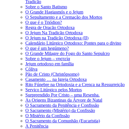
Tradição
Sobre o Santo Batismo
O Grande Hagiasmós e o Jejum
O Sepultamento e a Cremação dos Mortos
O que é o Triódion?
Regra de Oração Ortodoxa
O Jejum Na Tradição Ortodoxa
O Jejum na Tradição Ortodoxa (II)
Calendário Litúrgico Ortodoxo: Pontes para o divino
O que é um hegúmeno?
O Grande Milagre do Fogo do Santo Sepulcro
Sobre o Jejum – νηστεία
Jejum ortodoxo em família
Cóliva
Pão de Cristo (Christópsomo)
Casamento … na Igreja Ortodoxa
Rito Fúnebre na Ortodoxia e a Crença na Ressurreição
Serviço Litúrgico pelos Mortos
Surpreendido Por Cristo – uma Resenha.
As Origens Bizantinas da Árvore de Natal
O Sacramento da Penitência e Confissão
O Sacramento (Mistério) da Confissão
O Mistério da Confissão
O Sacramento da Comunhão (Eucaristia)
A Penitência