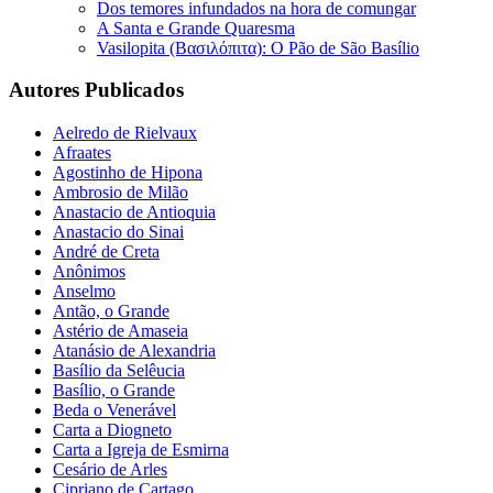
Dos temores infundados na hora de comungar
A Santa e Grande Quaresma
Vasilopita (Βασιλόπιτα): O Pão de São Basílio
Autores Publicados
Aelredo de Rielvaux
Afraates
Agostinho de Hipona
Ambrosio de Milão
Anastacio de Antioquia
Anastacio do Sinai
André de Creta
Anônimos
Anselmo
Antão, o Grande
Astério de Amaseia
Atanásio de Alexandria
Basílio da Selêucia
Basílio, o Grande
Beda o Venerável
Carta a Diogneto
Carta a Igreja de Esmirna
Cesário de Arles
Cipriano de Cartago