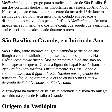
Vasilopita
é o nome grego para o tradicional pão de São Basílio. É
um dos costumes gregos mais importantes na véspera do Ano Novo.
Nas casas, o pão é trazido para o centro da mesa de 1º de Janeiro
assim que o relógio marca meia noite, cortado em pedaços e
distribuído aos convidados pelo anfitrião. A
Vasilópita
contém uma
moeda em seu interior, e o costume conta que aquele que a encontrar
será especialmente abençoado durante o novo ano.
São Basílio, o Grande, e o Início do Ano
São Basílio, santo hierarca da Igreja, também participa do ano
litúrgico com a distribuição de presentes a entes queridos. Na
Grécia, costuma-se distribuí-los no primeiro dia do ano, não no
Natal, apesar de que na Grécia a figura do Papai Noel é chamado de
Άγιε Βασίλη (São Basílio). Diferentemente do Brasil, onde o
comércio associou à figura de São Nicolau por influência dos
países de língua inglesa em que ela se chama Santa Claus –
derivada de Saint Nicholas ou São Nicolau.
A
Vasilópita
na tradição cristã está relacionada a história do milagre
ocorrido na época de Basílio o Grande.
Origem da Vasilópita