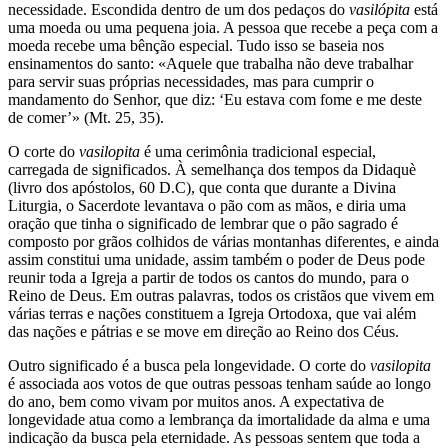
necessidade. Escondida dentro de um dos pedaços do
vasilópita
está
uma moeda ou uma pequena joia. A pessoa que recebe a peça com a
moeda recebe uma bênção especial. Tudo isso se baseia nos
ensinamentos do santo: «Aquele que trabalha não deve trabalhar
para servir suas próprias necessidades, mas para cumprir o
mandamento do Senhor, que diz: ‘Eu estava com fome e me deste
de comer’» (Mt. 25, 35).
O corte do
vasilopita
é uma cerimônia tradicional especial,
carregada de significados. À semelhança dos tempos da Didaquè
(livro dos apóstolos, 60 D.C), que conta que durante a Divina
Liturgia, o Sacerdote levantava o pão com as mãos, e diria uma
oração que tinha o significado de lembrar que o pão sagrado é
composto por grãos colhidos de várias montanhas diferentes, e ainda
assim constitui uma unidade, assim também o poder de Deus pode
reunir toda a Igreja a partir de todos os cantos do mundo, para o
Reino de Deus. Em outras palavras, todos os cristãos que vivem em
várias terras e nações constituem a Igreja Ortodoxa, que vai além
das nações e pátrias e se move em direção ao Reino dos Céus.
Outro significado é a busca pela longevidade. O corte do
vasilopita
é associada aos votos de que outras pessoas tenham saúde ao longo
do ano, bem como vivam por muitos anos. A expectativa de
longevidade atua como a lembrança da imortalidade da alma e uma
indicação da busca pela eternidade. As pessoas sentem que toda a