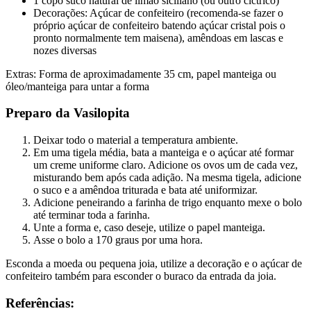
1 copo suco natural de limão siciliano (ou outro cíctrico)
Decorações: Açúcar de confeiteiro (recomenda-se fazer o
próprio açúcar de confeiteiro batendo açúcar cristal pois o
pronto normalmente tem maisena), amêndoas em lascas e
nozes diversas
Extras: Forma de aproximadamente 35 cm, papel manteiga ou
óleo/manteiga para untar a forma
Preparo da Vasilopita
Deixar todo o material a temperatura ambiente.
Em uma tigela média, bata a manteiga e o açúcar até formar
um creme uniforme claro. Adicione os ovos um de cada vez,
misturando bem após cada adição. Na mesma tigela, adicione
o suco e a amêndoa triturada e bata até uniformizar.
Adicione peneirando a farinha de trigo enquanto mexe o bolo
até terminar toda a farinha.
Unte a forma e, caso deseje, utilize o papel manteiga.
Asse o bolo a 170 graus por uma hora.
Esconda a moeda ou pequena joia, utilize a decoração e o açúcar de
confeiteiro também para esconder o buraco da entrada da joia.
Referências: