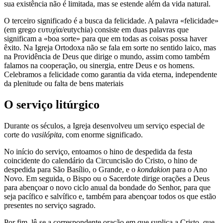
sua existência não é limitada, mas se estende além da vida natural.
O terceiro significado é a busca da felicidade. A palavra «felicidade»
(em grego ευτυχία/eutychia) consiste em duas palavras que
significam a «boa sorte» para que em todas as coisas possa haver
êxito. Na Igreja Ortodoxa não se fala em sorte no sentido laico, mas
na Providência de Deus que dirige o mundo, assim como também
falamos na cooperação, ou sinergia, entre Deus e os homens.
Celebramos a felicidade como garantia da vida eterna, independente
da plenitude ou falta de bens materiais
O serviço litúrgico
Durante os séculos, a Igreja desenvolveu um serviço especial de
corte do
vasilópita
, com enorme significado.
No início do serviço, entoamos o hino de despedida da festa
coincidente do calendário da Circuncisão do Cristo, o hino de
despedida para São Basílio, o Grande, e o
kondakion
para o Ano
Novo. Em seguida, o Bispo ou o Sacerdote dirige orações a Deus
para abençoar o novo ciclo anual da bondade do Senhor, para que
seja pacífico e salvífico e, também para abençoar todos os que estão
presentes no serviço sagrado.
Por fim, lê-se a correspondente oração em que suplica a Cristo, que