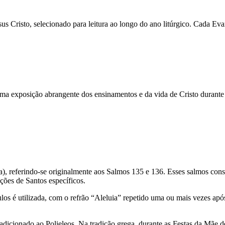
Cristo, selecionado para leitura ao longo do ano litúrgico. Cada Eva
a exposição abrangente dos ensinamentos e da vida de Cristo durante a
a), referindo-se originalmente aos Salmos 135 e 136. Esses salmos consti
ções de Santos específicos.
los é utilizada, com o refrão “Aleluia” repetido uma ou mais vezes apó
cionado ao Polieleos. Na tradição grega, durante as Festas da Mãe de