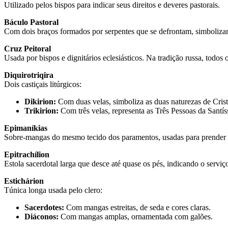
Utilizado pelos bispos para indicar seus direitos e deveres pastorais.
Báculo Pastoral
Com dois braços formados por serpentes que se defrontam, simbolizan
Cruz Peitoral
Usada por bispos e dignitários eclesiásticos. Na tradição russa, todos o
Diquirotriqira
Dois castiçais litúrgicos:
Dikirion:
Com duas velas, simboliza as duas naturezas de Crist
Trikirion:
Com três velas, representa as Três Pessoas da Santíss
Epimaníkias
Sobre-mangas do mesmo tecido dos paramentos, usadas para prender
Epitrachílion
Estola sacerdotal larga que desce até quase os pés, indicando o serviç
Estichárion
Túnica longa usada pelo clero:
Sacerdotes:
Com mangas estreitas, de seda e cores claras.
Diáconos:
Com mangas amplas, ornamentada com galões.