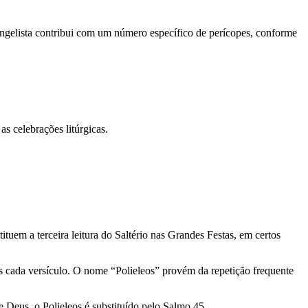
ngelista contribui com um número específico de perícopes, conforme
s celebrações litúrgicas.
tuem a terceira leitura do Saltério nas Grandes Festas, em certos
s cada versículo. O nome “Polieleos” provém da repetição frequente
 Deus, o Polieleos é substituído pelo Salmo 45.