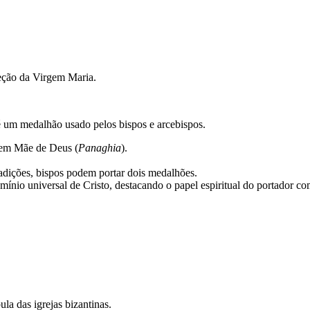
teção da Virgem Maria.
 um medalhão usado pelos bispos e arcebispos.
rgem Mãe de Deus (
Panaghia
).
ições, bispos podem portar dois medalhões.
nio universal de Cristo, destacando o papel espiritual do portador com
la das igrejas bizantinas.