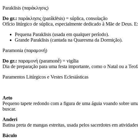
Paraklisis (παράκλησις)
Do gr.:
παράκλησις (paráklēsis) = súplica, consolação
Ofício litúrgico de súplica, especialmente dedicado à Mãe de Deus. E
Pequena Paraklisis (usada em qualquer período).
Grande Paraklisis (cantada na Quaresma da Dormição).
Paramonia (παραμονή)
Do gr.:
παραμονή (paramonḗ) = vigília
Dia de preparação para uma festa importante, como o Natal ou a Teof
Paramentos Litúrgicos e Vestes Eclesiásticas
Aeto
Pequeno tapete redondo com a figura de uma águia voando sobre uma ci
buscar.
Anderi
Batina preta de mangas estreitas, usada pelos sacerdotes em atividades
Báculo