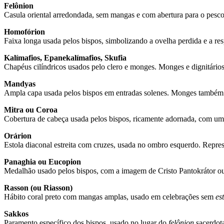
Felônion
Casula oriental arredondada, sem mangas e com abertura para o pescoç
Homofórion
Faixa longa usada pelos bispos, simbolizando a ovelha perdida e a res
Kalímafios, Epanekalímafios, Skufia
Chapéus cilíndricos usados pelo clero e monges. Monges e dignitário
Mandyas
Ampla capa usada pelos bispos em entradas solenes. Monges também 
Mitra ou Coroa
Cobertura de cabeça usada pelos bispos, ricamente adornada, com uma
Orárion
Estola diaconal estreita com cruzes, usada no ombro esquerdo. Repres
Panaghia ou Eucopion
Medalhão usado pelos bispos, com a imagem de Cristo Pantokrátor 
Rasson (ou Riasson)
Hábito coral preto com mangas amplas, usado em celebrações sem
es
Sakkos
Paramento específico dos bispos, usado no lugar do
felônion
sacerdota