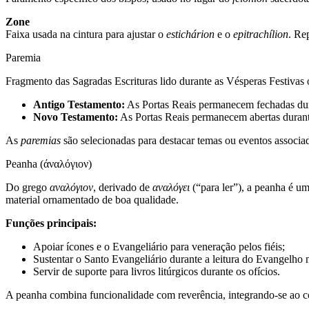
Zone
Faixa usada na cintura para ajustar o
estichárion
e o
epitrachílion
. Re
Paremia
Fragmento das Sagradas Escrituras lido durante as Vésperas Festiva
Antigo Testamento:
As Portas Reais permanecem fechadas dura
Novo Testamento:
As Portas Reais permanecem abertas durante
As
paremias
são selecionadas para destacar temas ou eventos associad
Peanha (άναλόγιον)
Do grego
αναλόγιον
, derivado de
αναλόγει
(“para ler”), a peanha é u
material ornamentado de boa qualidade.
Funções principais:
Apoiar ícones e o Evangeliário para veneração pelos fiéis;
Sustentar o Santo Evangeliário durante a leitura do Evangelho n
Servir de suporte para livros litúrgicos durante os ofícios.
A peanha combina funcionalidade com reverência, integrando-se ao co