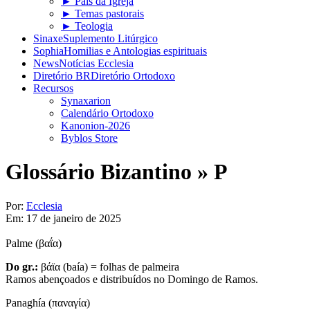
► Pais da Igreja
► Temas pastorais
► Teologia
Sinaxe
Suplemento Litúrgico
Sophia
Homilias e Antologias espirituais
News
Notícias Ecclesia
Diretório BR
Diretório Ortodoxo
Recursos
Synaxarion
Calendário Ortodoxo
Kanonion-2026
Byblos Store
Glossário Bizantino »
P
Por:
Ecclesia
Em:
17 de janeiro de 2025
Palme (βαΐα)
Do gr.:
βάϊα (baía) = folhas de palmeira
Ramos abençoados e distribuídos no Domingo de Ramos.
Panaghía (παναγία)