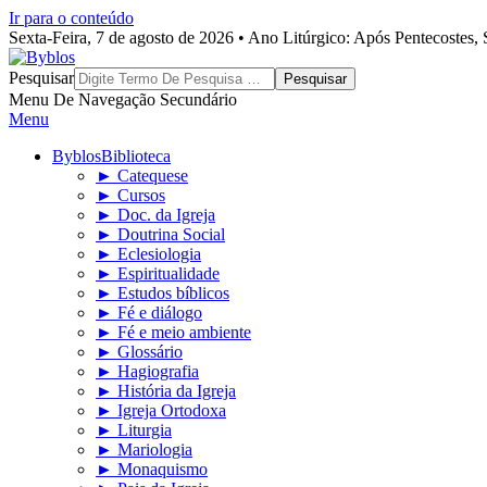
Ir para o conteúdo
Sexta-Feira, 7 de agosto de 2026 • Ano Litúrgico: Após Pentecostes
Byblos
Pesquisar
Menu De Navegação Secundário
Menu
Byblos
Biblioteca
► Catequese
► Cursos
► Doc. da Igreja
► Doutrina Social
► Eclesiologia
► Espiritualidade
► Estudos bíblicos
► Fé e diálogo
► Fé e meio ambiente
► Glossário
► Hagiografia
► História da Igreja
► Igreja Ortodoxa
► Liturgia
► Mariologia
► Monaquismo