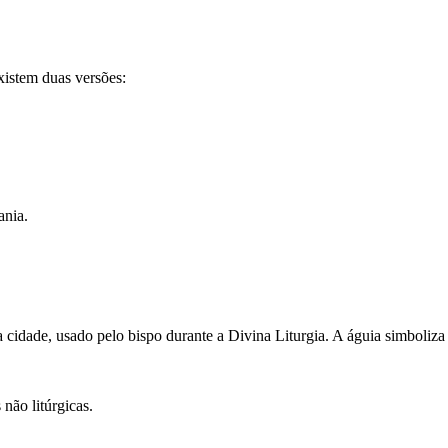
xistem duas versões:
ania.
dade, usado pelo bispo durante a Divina Liturgia. A águia simboliza a 
 não litúrgicas.