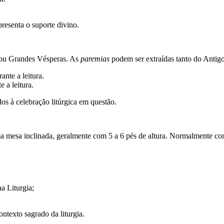
presenta o suporte divino.
s ou Grandes Vésperas. As
paremias
podem ser extraídas tanto do Antig
nte a leitura.
 a leitura.
os à celebração litúrgica em questão.
ma mesa inclinada, geralmente com 5 a 6 pés de altura. Normalmente co
a Liturgia;
ntexto sagrado da liturgia.