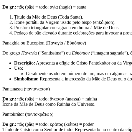
Do gr.:
πᾶς (pâs) = todo; ἁγία (hagía) = santa
Título da Mãe de Deus (Toda Santa).
Ícone portátil da Virgem usado pelo bispo (enkólpion).
Prosfora triangular consagrada em honra à Mãe de Deus.
Pedaço de pão elevado durante celebrações para invocar a pro
Panaghia ou Eucopion (Παναγία / Εὐκόπιον)
Do grego
Παναγία
(“Santíssima”) ou
Εὐκόπιον
(“imagem sagrada”), é
Descrição:
Apresenta a efígie de Cristo Pantokrátor ou da Vi
Uso:
Geralmente usado em número de um, mas em algumas trad
Simbolismo:
Representa a intercessão da Mãe de Deus ou o domí
Pantanassa (παντάνασσα)
Do gr.:
πᾶς (pâs) = todo; ἄνασσα (ánassa) = rainha
Ícone da Mãe de Deus como Rainha do Universo.
Pantokrátor (παντοκράτωρ)
Do gr.:
πᾶς (pâs) = todo; κράτος (krátos) = poder
Título de Cristo como Senhor de tudo. Representado no centro da cúpu