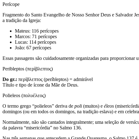
Perícope
Fragmento do Santo Evangelho de Nosso Senhor Deus e Salvador Jesus 
a tradição da Igreja:
Mateus: 116 perícopes
Marcos: 71 perícopes
Lucas: 114 perícopes
João: 67 perícopes
Essas passagens são cuidadosamente organizadas para proporcionar um
Peribleptos (περίβλεπτος)
Do gr.:
περίβλεπτος (períbleptos) = admirável
Título e tipo de ícone da Mãe de Deus.
Polieleos (πολυέλεος)
O termo grego “polieleos” deriva de
poli
(muitos) e
éleos
(misericórdi
domingos (ou em todos os domingos, na tradição eslava) e em celebra
Normalmente, não são cantados integralmente; uma seleção de versícu
da palavra “misericórdia” no Salmo 136.
Nas três semanas que antecedem a Grande Quaresma, o Salmo 137 é adi