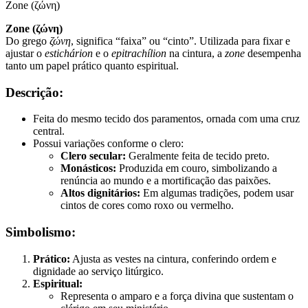
Zone (ζώνη)
Zone (ζώνη)
Do grego
ζώνη
, significa “faixa” ou “cinto”. Utilizada para fixar e
ajustar o
estichárion
e o
epitrachílion
na cintura, a
zone
desempenha
tanto um papel prático quanto espiritual.
Descrição:
Feita do mesmo tecido dos paramentos, ornada com uma cruz
central.
Possui variações conforme o clero:
Clero secular:
Geralmente feita de tecido preto.
Monásticos:
Produzida em couro, simbolizando a
renúncia ao mundo e a mortificação das paixões.
Altos dignitários:
Em algumas tradições, podem usar
cintos de cores como roxo ou vermelho.
Simbolismo:
Prático:
Ajusta as vestes na cintura, conferindo ordem e
dignidade ao serviço litúrgico.
Espiritual:
Representa o amparo e a força divina que sustentam o