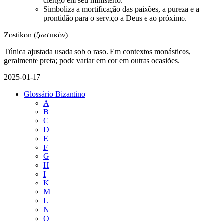
clérigo em seu ministério.
Simboliza a mortificação das paixões, a pureza e a
prontidão para o serviço a Deus e ao próximo.
Zostikon (ζωστικόν)
Túnica ajustada usada sob o raso. Em contextos monásticos,
geralmente preta; pode variar em cor em outras ocasiões.
2025-01-17
Glossário Bizantino
A
B
C
D
E
F
G
H
I
K
M
L
N
O