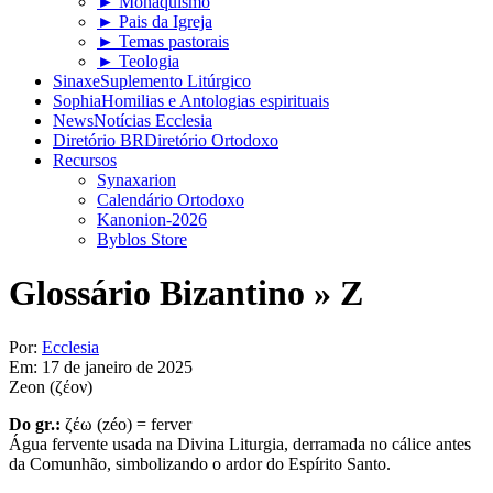
► Monaquismo
► Pais da Igreja
► Temas pastorais
► Teologia
Sinaxe
Suplemento Litúrgico
Sophia
Homilias e Antologias espirituais
News
Notícias Ecclesia
Diretório BR
Diretório Ortodoxo
Recursos
Synaxarion
Calendário Ortodoxo
Kanonion-2026
Byblos Store
Glossário Bizantino »
Z
Por:
Ecclesia
Em:
17 de janeiro de 2025
Zeon (ζέον)
Do gr.:
ζέω (zéo) = ferver
Água fervente usada na Divina Liturgia, derramada no cálice antes
da Comunhão, simbolizando o ardor do Espírito Santo.