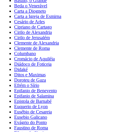
Basílio, o Grande
Beda o Venerável
Carta a Diogneto
Carta a Igreja de Esmirna
Cesário de Arles
Cipriano de Cartago
Cirilo de Alexandria
Cirilo de Jerusalém
Clemente de Alexandria
Clemente de Roma
Columbano
Cromácio de Aquiléia
Diádoco de Foticeia
Didaké
Ditos e Maximas
Doroteu de Gaza
Efrém o Sírio
Epifanio de Benevento
Epifanio de Salamina
Epistola de Barnabé
Euquerio de Lyon
Eusébio de Cesareia
Eusebio Galicano
Evágrio do Ponto
Faustino de Roma