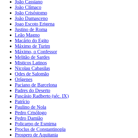
João Cassiano
João Clímaco
João Crisóstomo
João Damasceno
Joao Escoto Erigena
Justino de Roma
Leão Magno
Macário do Egito
Máximo de Turim
Máximo, o Confessor
Melitão de Sardes
Misticos Latinos
Nicolau Cabasilas
Odes de Salomão
Orígenes
Paciano de Barcelona
Padres do Deserto
Pascásio Radberto (séc. IX)
Patrício
Paulino de Nola
Pedro Crisólogo
Pedro Damião
Policarpo de Esmirna
Proclus de Constantinopla
Prospero de Aquitania