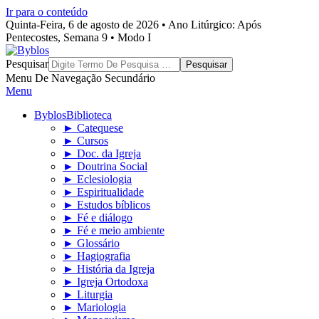
Ir para o conteúdo
Quinta-Feira, 6 de agosto de 2026 • Ano Litúrgico: Após
Pentecostes, Semana 9 • Modo I
Byblos
Pesquisar
Menu De Navegação Secundário
Menu
Byblos
Biblioteca
► Catequese
► Cursos
► Doc. da Igreja
► Doutrina Social
► Eclesiologia
► Espiritualidade
► Estudos bíblicos
► Fé e diálogo
► Fé e meio ambiente
► Glossário
► Hagiografia
► História da Igreja
► Igreja Ortodoxa
► Liturgia
► Mariologia