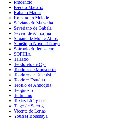
Prudencio
Pseudo Macario
Rábano Mauro
Romano, o Melode
Salviano de Marselha
Severiano de Gabala
Severo de Antioquia
Siluane de Monte Athos
Simeão, o Novo Teólogo
Sofronio de Jerusalem
SOPHIA
Talassio
Teodoreto de Cyr
Teodoro de Mopsuesto
Teodoro de Tabenisi
Teodoro Estudita
Teofilo de Antioquia
Teognosto
Tertuliano
Textos Litúrgicos
Tiago de Saroug
Vicente de Lerins
Youssef Bousnaya