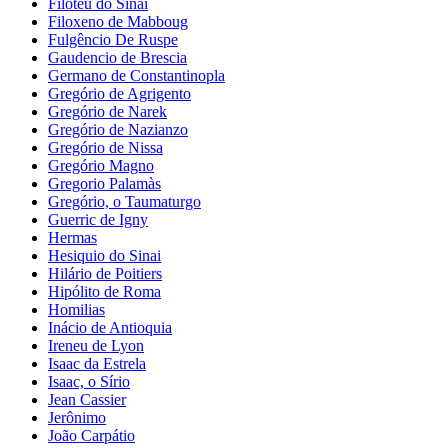
Filoteu do Sinai
Filoxeno de Mabboug
Fulgêncio De Ruspe
Gaudencio de Brescia
Germano de Constantinopla
Gregório de Agrigento
Gregório de Narek
Gregório de Nazianzo
Gregório de Nissa
Gregório Magno
Gregorio Palamàs
Gregório, o Taumaturgo
Guerric de Igny
Hermas
Hesiquio do Sinai
Hilário de Poitiers
Hipólito de Roma
Homilias
Inácio de Antioquia
Ireneu de Lyon
Isaac da Estrela
Isaac, o Sírio
Jean Cassier
Jerônimo
João Carpátio