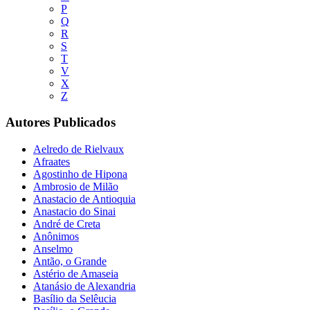
P
Q
R
S
T
V
X
Z
Autores Publicados
Aelredo de Rielvaux
Afraates
Agostinho de Hipona
Ambrosio de Milão
Anastacio de Antioquia
Anastacio do Sinai
André de Creta
Anônimos
Anselmo
Antão, o Grande
Astério de Amaseia
Atanásio de Alexandria
Basílio da Selêucia