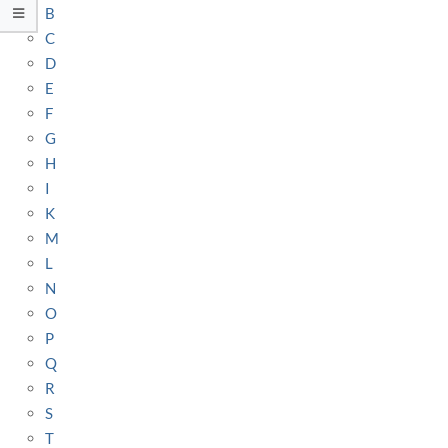
B
C
D
E
F
G
H
I
K
M
L
N
O
P
Q
R
S
T