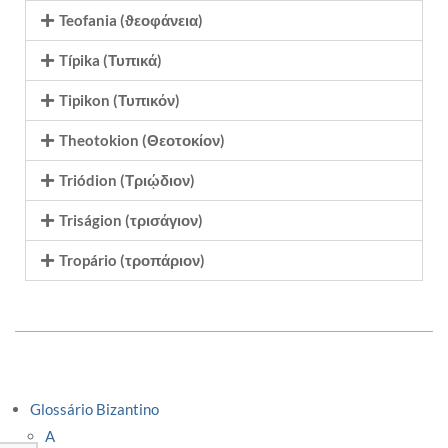
Teofania (ϑεοφάνεια)
Típika (Τυπικά)
Tipikon (Τυπικόν)
Theotokion (Θεοτοκίον)
Triódion (Τριῴδιον)
Triságion (τρισάγιον)
Tropário (τροπάριον)
Glossário Bizantino
A