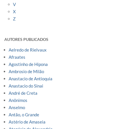
V
X
Z
AUTORES PUBLICADOS
Aelredo de Rielvaux
Afraates
Agostinho de Hipona
Ambrosio de Milão
Anastacio de Antioquia
Anastacio do Sinai
André de Creta
Anônimos
Anselmo
Antão, o Grande
Astério de Amaseia