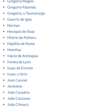
Gregório Magno
Gregorio Palamàs
Gregório, o Taumaturgo
Guerric de Igny
Hermas
Hesiquio do Sinai
Hilário de Poitiers
Hipólito de Roma
Homilias
Inácio de Antioquia
Ireneu de Lyon
Isaac da Estrela
Isaac, o Sírio
Jean Cassier
Jerônimo
João Carpátio
João Cassiano
João Clímaco