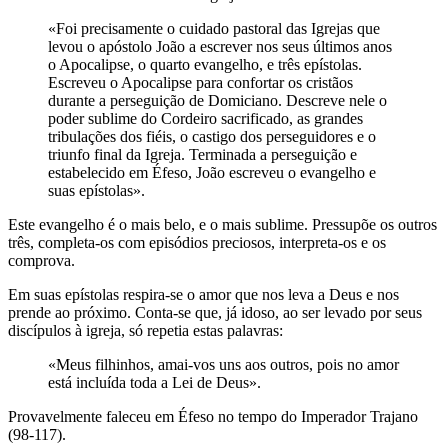
«Foi precisamente o cuidado pastoral das Igrejas que
levou o apóstolo João a escrever nos seus últimos anos
o Apocalipse, o quarto evangelho, e três epístolas.
Escreveu o Apocalipse para confortar os cristãos
durante a perseguição de Domiciano. Descreve nele o
poder sublime do Cordeiro sacrificado, as grandes
tribulações dos fiéis, o castigo dos perseguidores e o
triunfo final da Igreja. Terminada a perseguição e
estabelecido em Éfeso, João escreveu o evangelho e
suas epístolas».
Este evangelho é o mais belo, e o mais sublime. Pressupõe os outros
três, completa-os com episódios preciosos, interpreta-os e os
comprova.
Em suas epístolas respira-se o amor que nos leva a Deus e nos
prende ao próximo. Conta-se que, já idoso, ao ser levado por seus
discípulos à igreja, só repetia estas palavras:
«Meus filhinhos, amai-vos uns aos outros, pois no amor
está incluída toda a Lei de Deus».
Provavelmente faleceu em Éfeso no tempo do Imperador Trajano
(98-117).