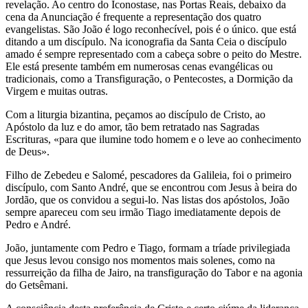
revelação. Ao centro do Iconostase, nas Portas Reais, debaixo da
cena da Anunciação é frequente a representação dos quatro
evangelistas. São João é logo reconhecível, pois é o único. que está
ditando a um discípulo. Na iconografia da Santa Ceia o discípulo
amado é sempre representado com a cabeça sobre o peito do Mestre.
Ele está presente também em numerosas cenas evangélicas ou
tradicionais, como a Transfiguração, o Pentecostes, a Dormição da
Virgem e muitas outras.
Com a liturgia bizantina, peçamos ao discípulo de Cristo, ao
Apóstolo da luz e do amor, tão bem retratado nas Sagradas
Escrituras, «para que ilumine todo homem e o leve ao conhecimento
de Deus».
Filho de Zebedeu e Salomé, pescadores da Galileia, foi o primeiro
discípulo, com Santo André, que se encontrou com Jesus à beira do
Jordão, que os convidou a segui-lo. Nas listas dos apóstolos, João
sempre apareceu com seu irmão Tiago imediatamente depois de
Pedro e André.
João, juntamente com Pedro e Tiago, formam a tríade privilegiada
que Jesus levou consigo nos momentos mais solenes, como na
ressurreição da filha de Jairo, na transfiguração do Tabor e na agonia
do Getsêmani.