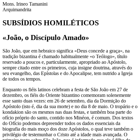
Mons. Irineo Tamanini​
Arquimandrita
SUBSÍDIOS
HOMILÉTICOS​
«João, o Discípulo Amado»
São João, que em hebraico significa «Deus concede a graça», na
tradição bizantina é chamado habitualmente «o Teólogo», título
reservado a poucos e, particularmente, apropriado ao Apóstolo,
sempre citado entre os primeiros, cuja insigne doutrina, através do
seu evangelho, das Epístolas e do Apocalipse, tem nutrido a Igreja
de todos os tempos.
Enquanto os fiéis latinos celebram a festa de São João em 27 de
dezembro, os fiéis do Oriente bizantino comemoram solenemente
esse santo duas vezes: em 26 de setembro, dia da Dormição do
Apóstolo (isto é, dia da sua morte) e no dia 8 de maio. O tropário e o
kondakion são os mesmos nas duas festas, e também boa parte do
ofício próprio do santo, contido nos Minéon, é comum. Dos textos
do Ofício podemos depreender todos os dados essenciais da
biografia do mais moço dos doze Apóstolos, o qual teve também o
privilégio de testemunhar o Cristo até a idade mais avançada. O