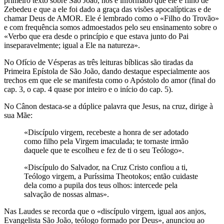
primeiro texto sobre São João, nos é informado que ele é filho de
Zebedeu e que a ele foi dado a graça das visões apocalípticas e de
chamar Deus de AMOR. Ele é lembrado como o «Filho do Trovão»
e com frequência somos admoestados pelo seu ensinamento sobre o
«Verbo que era desde o princípio e que estava junto do Pai
inseparavelmente; igual a Ele na natureza».
No Ofício de Vésperas as três leituras bíblicas são tiradas da
Primeira Epístola de São João, dando destaque especialmente aos
trechos em que ele se manifesta como o Apóstolo do amor (final do
cap. 3, o cap. 4 quase por inteiro e o início do cap. 5).
No Cânon destaca-se a dúplice palavra que Jesus, na cruz, dirige à
sua Mãe:
«Discípulo virgem, recebeste a honra de ser adotado
como filho pela Virgem imaculada; te tornaste irmão
daquele que te escolheu e fez de ti o seu Teólogo».
«Discípulo do Salvador, na Cruz Cristo confiou a ti,
Teólogo virgem, a Puríssima Theotokos; então cuidaste
dela como a pupila dos teus olhos: intercede pela
salvação de nossas almas».
Nas Laudes se recorda que o «discípulo virgem, igual aos anjos,
Evangelista São João, teólogo formado por Deus», anunciou ao