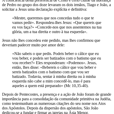
A consciência desta preferência de Cristo e certo ciúme da liderança
de Pedro no grupo dos doze levaram os dois irmãos, Tiago e João, a
solicitar a Jesus uma declaração explícita e definitiva:
«Mestre, queremos que nos concedas tudo o que te
vamos pedir». Respondeu-lhes Jesus: «Que quereis que
eu vos faça?» «Concede-nos que nos assentemos na tua
glória, um a tua direita e outro à tua esquerda».
Jesus não lhes concedeu este pedido, mas lhes confirmou que
deveriam padecer muito por amor dele:
«Não sabeis o que pedis. Podeis beber o cálice que eu
vou beber, e podeis ser batizados com o batismo que eu
vou receber?» Eles responderam: «Podemos». Jesus,
então, lhes disse: «Bebereis o cálice que vou beber e
sereis batizados com o batismo com que vou ser
batizado. Todavia, sentar à minha direita ou à minha
esquerda não cabe a mim concedê-lo, mas é para
aqueles a quem está preparado» (Mc 10,35-40).
Depois de Pentecostes, a presença e a ação de João foram de grande
importância para a consolidação da comunidade primitiva na Judéia,
como testemunham as numerosas citações do seu nome nos Atos
dos Apóstolos. Depois da dispersão dos apóstolos, São João
dedicou-se a fundar e firmar as igrejas na Ásia Menor.