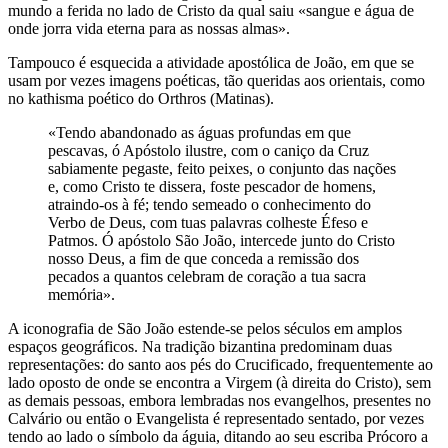
mundo a ferida no lado de Cristo da qual saiu «sangue e água de
onde jorra vida eterna para as nossas almas».
Tampouco é esquecida a atividade apostólica de João, em que se
usam por vezes imagens poéticas, tão queridas aos orientais, como
no kathisma poético do Orthros (Matinas).
«Tendo abandonado as águas profundas em que
pescavas, ó Apóstolo ilustre, com o caniço da Cruz
sabiamente pegaste, feito peixes, o conjunto das nações
e, como Cristo te dissera, foste pescador de homens,
atraindo-os à fé; tendo semeado o conhecimento do
Verbo de Deus, com tuas palavras colheste Éfeso e
Patmos. Ó apóstolo São João, intercede junto do Cristo
nosso Deus, a fim de que conceda a remissão dos
pecados a quantos celebram de coração a tua sacra
memória».
A iconografia de São João estende-se pelos séculos em amplos
espaços geográficos. Na tradição bizantina predominam duas
representações: do santo aos pés do Crucificado, frequentemente ao
lado oposto de onde se encontra a Virgem (à direita do Cristo), sem
as demais pessoas, embora lembradas nos evangelhos, presentes no
Calvário ou então o Evangelista é representado sentado, por vezes
tendo ao lado o símbolo da águia, ditando ao seu escriba Prócoro a