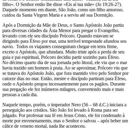
filho». O Senhor então lhe disse «Eis aí tua mãe» (Jo 19:26-27).
Daquele momento em diante, São João, como um filho amoroso,
cuidou da Santa Virgem Maria e a serviu até sua Dormição.
Após a Dormição da Mãe de Deus, o Santo Apóstolo João partiu
para diversas cidades da Ásia Menor para pregar o Evangelho,
levando com ele seu discípulo Prócoro. Quando estavam se
dirigindo para Éfeso por mar, uma terrível tempestade afundou seu
navio. Todos os viajantes conseguiram chegar em terra firme,
exceto o Apóstolo, que afundara. Muito triste após a perda de seu
guia e pai espiritual, Prócoro decidiu partir sozinho para Éfeso.
No décimo quarto dia de sua jornada pelo litoral, ele viu que o mar
havia trazido um homem à praia. Ao se aproximar, Prócoro viu que
se tratava do Apóstolo João, que fora mantido vivo pelo Senhor por
catorze dias no mar. Então, mestre e discípulo partiram para Éfeso,
onde o Apóstolo pregou incessantemente para os pagãos. Durante
sua pregação ele fez inúmeros milagres, convertendo mais e mais
pessoas a cada dia.
Naquele tempo, porém, o imperador Nero (56 – 68 d.C.) iniciara a
perseguição aos cristãos. São João foi levado à Roma para ser
julgado. Por professar sua fé em Jesus Cristo, ele foi condenado à
morte por envenenamento, mas o Senhor o salvou – após beber um
cálice de veneno mortal, nada lhe aconteceu.