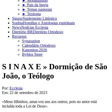
► Monaquismo
► Pais da Igreja
► Temas pastorais
► Teologia
Sinaxe
Suplemento Litúrgico
Sophia
Homilias e Antologias espirituais
News
Notícias Ecclesia
Diretório BR
Diretório Ortodoxo
Recursos
Synaxarion
Calendário Ortodoxo
Kanonion-2026
Byblos Store
S I N A X E »
Dormição de São
João, o Teólogo
Por:
Ecclesia
Em:
22 de setembro de 2023
«Meus filhinhos, amai-vos uns aos outros, pois no amor está
incluída toda a Lei de Deus».