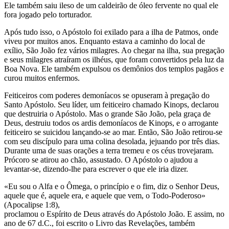
Ele também saiu ileso de um caldeirão de óleo fervente no qual ele
fora jogado pelo torturador.
Após tudo isso, o Apóstolo foi exilado para a ilha de Patmos, onde
viveu por muitos anos. Enquanto estava a caminho do local de
exílio, São João fez vários milagres. Ao chegar na ilha, sua pregação
e seus milagres atraíram os ilhéus, que foram convertidos pela luz da
Boa Nova. Ele também expulsou os demônios dos templos pagãos e
curou muitos enfermos.
Feiticeiros com poderes demoníacos se opuseram à pregação do
Santo Apóstolo. Seu líder, um feiticeiro chamado Kinops, declarou
que destruiria o Apóstolo. Mas o grande São João, pela graça de
Deus, destruiu todos os ardis demoníacos de Kinops, e o arrogante
feiticeiro se suicidou lançando-se ao mar. Então, São João retirou-se
com seu discípulo para uma colina desolada, jejuando por três dias.
Durante uma de suas orações a terra tremeu e os céus trovejaram.
Prócoro se atirou ao chão, assustado. O Apóstolo o ajudou a
levantar-se, dizendo-lhe para escrever o que ele iria dizer.
«Eu sou o Alfa e o Ômega, o princípio e o fim, diz o Senhor Deus,
aquele que é, aquele era, e aquele que vem, o Todo-Poderoso»
(Apocalipse 1:8),
proclamou o Espírito de Deus através do Apóstolo João. E assim, no
ano de 67 d.C., foi escrito o Livro das Revelações, também