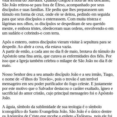
vida terrena do Salvador. Quando chegou a hora de seu descanso,
São João retirou-se para fora de Éfeso, acompanhado por seus
discípulos e suas famílias. Ele pediu que lhes preparassem um
túmulo em forma de cruz, onde ele se deitou, pedindo em seguida
para que seus discípulos o enterrassem. Com muita tristeza e
lágrimas nos olhos, os discípulos se despediram de seu querido
mestre, e embora tristes, obedeceram suas ordens, envolvendo-o em
um sudário e cobrindo-o com terra.
Após o enterro, outros discípulos vieram visitar à sepultura para se
despedir. Ao abrir a cova, ela estava vazia.
A partir de então, a cada ano no dia 8 de maio, brotava do túmulo do
Apóstolo uma fina areia, que curava as enfermidades dos fiéis. Por
isso que a Igreja também celebra o milagre de São João no dia 8 de
maio.
Nosso Senhor deu a seu amado discípulo João e a seu irmão, Tiago,
o nome de «Filhos do Trovão», pois o trovão é um terrível
mensageiro em seu poder purificador do fogo celeste. E justamente
por este motivo que o Salvador destacou o caráter exaltado, ígneo e
sacrificial do amor cristão, cujo principal mensageiro foi o Apóstolo
João.
A águia, símbolo da sublimidade de sua teologia é o símbolo
iconográfico do Santo Evangelista João. São João é o único dentre
os Apóstolos de Cristo que recebe o epíteto «Teólogo», pois ele foi