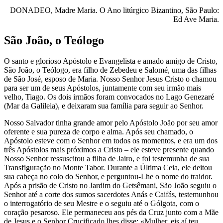
DONADEO, Madre Maria. O Ano litúrgico Bizantino, São Paulo:
Ed Ave Maria.
São João, o Teólogo
O santo e glorioso Apóstolo e Evangelista e amado amigo de Cristo,
São João, o Teólogo, era filho de Zebedeu e Salomé, uma das filhas
de São José, esposo de Maria. Nosso Senhor Jesus Cristo o chamou
para ser um de seus Apóstolos, juntamente com seu irmão mais
velho, Tiago. Os dois irmãos foram convocados no Lago Genezaré
(Mar da Galileia), e deixaram sua família para seguir ao Senhor.
Nosso Salvador tinha grande amor pelo Apóstolo João por seu amor
oferente e sua pureza de corpo e alma. Após seu chamado, o
Apóstolo esteve com o Senhor em todos os momentos, e era um dos
três Apóstolos mais próximos a Cristo – ele esteve presente quando
Nosso Senhor ressuscitou a filha de Jairo, e foi testemunha de sua
Transfiguração no Monte Tabor. Durante a Última Ceia, ele deitou
sua cabeça no colo do Senhor, e perguntou-Lhe o nome do traidor.
Após a prisão de Cristo no Jardim do Getsêmani, São João seguiu o
Senhor até a corte dos sumos sacerdotes Anás e Caifás, testemunhou
o interrogatório de seu Mestre e o seguiu até o Gólgota, com o
coração pesaroso. Ele permaneceu aos pés da Cruz junto com a Mãe
de Jesus e o Senhor Crucificado lhes disse: «Mulher, eis aí teu