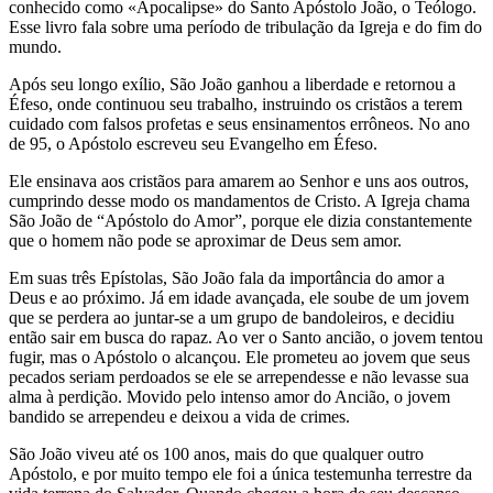
conhecido como «Apocalipse» do Santo Apóstolo João, o Teólogo.
Esse livro fala sobre uma período de tribulação da Igreja e do fim do
mundo.
Após seu longo exílio, São João ganhou a liberdade e retornou a
Éfeso, onde continuou seu trabalho, instruindo os cristãos a terem
cuidado com falsos profetas e seus ensinamentos errôneos. No ano
de 95, o Apóstolo escreveu seu Evangelho em Éfeso.
Ele ensinava aos cristãos para amarem ao Senhor e uns aos outros,
cumprindo desse modo os mandamentos de Cristo. A Igreja chama
São João de “Apóstolo do Amor”, porque ele dizia constantemente
que o homem não pode se aproximar de Deus sem amor.
Em suas três Epístolas, São João fala da importância do amor a
Deus e ao próximo. Já em idade avançada, ele soube de um jovem
que se perdera ao juntar-se a um grupo de bandoleiros, e decidiu
então sair em busca do rapaz. Ao ver o Santo ancião, o jovem tentou
fugir, mas o Apóstolo o alcançou. Ele prometeu ao jovem que seus
pecados seriam perdoados se ele se arrependesse e não levasse sua
alma à perdição. Movido pelo intenso amor do Ancião, o jovem
bandido se arrependeu e deixou a vida de crimes.
São João viveu até os 100 anos, mais do que qualquer outro
Apóstolo, e por muito tempo ele foi a única testemunha terrestre da