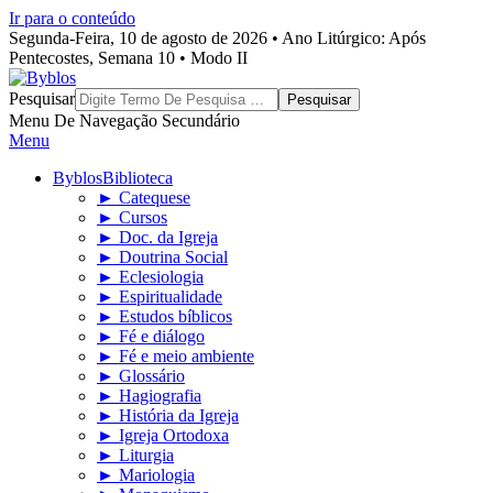
Ir para o conteúdo
Segunda-Feira, 10 de agosto de 2026 • Ano Litúrgico: Após
Pentecostes, Semana 10 • Modo II
Byblos
Pesquisar
Menu De Navegação Secundário
Menu
Byblos
Biblioteca
► Catequese
► Cursos
► Doc. da Igreja
► Doutrina Social
► Eclesiologia
► Espiritualidade
► Estudos bíblicos
► Fé e diálogo
► Fé e meio ambiente
► Glossário
► Hagiografia
► História da Igreja
► Igreja Ortodoxa
► Liturgia
► Mariologia