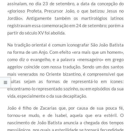
assinalam, no dia 23 de setembro, a data da concepção do
«glorioso Profeta, Precursor João, o que batizou Jesus no
Jordão». Antigamente também os martirológios latinos
registravam essa comemoração em 24 de setembro; porém a
partir do século XV foi abolida.
Na tradição oriental é comum iconografar São João Batista
na forma de um Anjo. Com efeito «era mais que um homem»,
como diz o evangelho, e a palavra «mensageiro» em grego
aggelov coincide com nossa tradução. Sendo um dos santos
mais venerados no Oriente bizantino, é compreensível que
muitas sejam as formas de representá-lo em ícones:
encontramo-lo representado sozinho, ou em episódios da sua
vida, especialmente o da sua decapitação.
João é filho de Zacarias que, por causa de sua pouca fé,
tornou-se mudo, e de Isabel, aquela que era estéril. O
nascimento de João Batista anuncia a chegada dos tempos
messiânicos, nos quais a esterilidade se tornará fecundidade