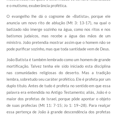
e o mutismo, exuberância profética.
O evangelho lhe dá o cognome de «Batista», porque ele
anuncia um novo rito de ablução (Mt 3: 13-17), na qual o
batizado não imerge sozinho na água, como nos ritos e nos
batismos judaicos, mas recebe a água das mãos de um
ministro. João pretendia mostrar assim que o homem não se
pode purificar sozinho, mas que toda santidade vem de Deus.
João Batista é também lembrado como um homem de grande
mortificação. Talvez tenha ele sido iniciado esta disciplina
nas comunidades religiosas do deserto. Mas a tradição
lembra, sobretudo seu caráter profético. Ele é profeta por um
duplo título. Antes de tudo é profeta no sentido em que essa
palavra era entendida no Antigo Testamento; aliás, João é o
maior dos profetas de Israel, porque pôde apontar o objeto
de suas profecias (Mt 11: 7-15; Jo 1: 19¬28). Para realçar
essa pertença de João à grande descendência dos profetas