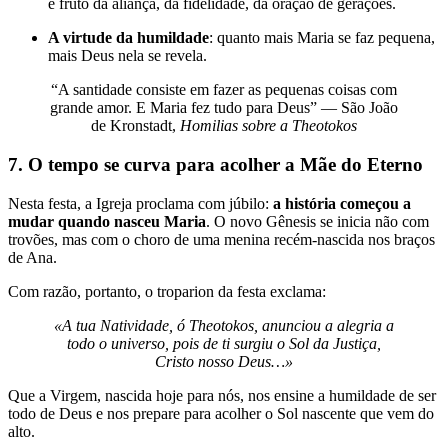
é fruto da aliança, da fidelidade, da oração de gerações.
A virtude da humildade
: quanto mais Maria se faz pequena,
mais Deus nela se revela.
“A santidade consiste em fazer as pequenas coisas com
grande amor. E Maria fez tudo para Deus” — São João
de Kronstadt,
Homilias sobre a Theotokos
7. O tempo se curva para acolher a Mãe do Eterno
Nesta festa, a Igreja proclama com júbilo:
a história começou a
mudar quando nasceu Maria
. O novo Gênesis se inicia não com
trovões, mas com o choro de uma menina recém-nascida nos braços
de Ana.
Com razão, portanto, o troparion da festa exclama:
«A tua Natividade, ó Theotokos, anunciou a alegria a
todo o universo, pois de ti surgiu o Sol da Justiça,
Cristo nosso Deus…»
Que a Virgem, nascida hoje para nós, nos ensine a humildade de ser
todo de Deus e nos prepare para acolher o Sol nascente que vem do
alto.