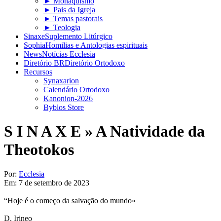
► Monaquismo
► Pais da Igreja
► Temas pastorais
► Teologia
Sinaxe
Suplemento Litúrgico
Sophia
Homilias e Antologias espirituais
News
Notícias Ecclesia
Diretório BR
Diretório Ortodoxo
Recursos
Synaxarion
Calendário Ortodoxo
Kanonion-2026
Byblos Store
S I N A X E »
A Natividade da
Theotokos
Por:
Ecclesia
Em:
7 de setembro de 2023
“Hoje é o começo da salvação do mundo»
D. Irineo​