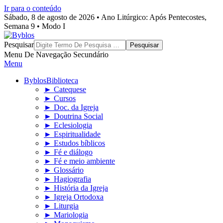
Ir para o conteúdo
Sábado, 8 de agosto de 2026 • Ano Litúrgico: Após Pentecostes,
Semana 9 • Modo I
Byblos
Pesquisar
Menu De Navegação Secundário
Menu
Byblos
Biblioteca
► Catequese
► Cursos
► Doc. da Igreja
► Doutrina Social
► Eclesiologia
► Espiritualidade
► Estudos bíblicos
► Fé e diálogo
► Fé e meio ambiente
► Glossário
► Hagiografia
► História da Igreja
► Igreja Ortodoxa
► Liturgia
► Mariologia