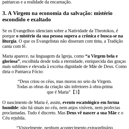
patriarcas e a realidade da encarnação.
3. A Virgem na economia da salvação: mistério
escondido e exaltado
Se os Evangelhos silenciam sobre a Natividade da Theotokos, é
porque
o mistério da sua pessoa supera a crônica e busca-se na
liturgia
. O que os Evangelistas não disseram com tinta, a Tradição
canta com fé.
Maria aparece, na linguagem da Igreja, como
“a Virgem bela e
gloriosa”
, escolhida desde toda a eternidade, enriquecida das graças
mais sublimes e elevada à excelsa dignidade de Mãe de Deus. Como
diria o Patriarca Fócio:
“Deus criou os céus, mas morou no seio da Virgem.
Todas as obras da criação são inferiores à obra-prima
que é Maria”【3】
O nascimento de Maria é, assim,
evento escatológico em forma
humilde
: não há sinais no céu, nem anjos visíveis, nem profecias
proclamadas. Tudo é discreto. Mas
Deus vê nascer a sua Mãe
e o
Céu rejubila.
“Visivelmente, nenhum acontecimento extraordinário