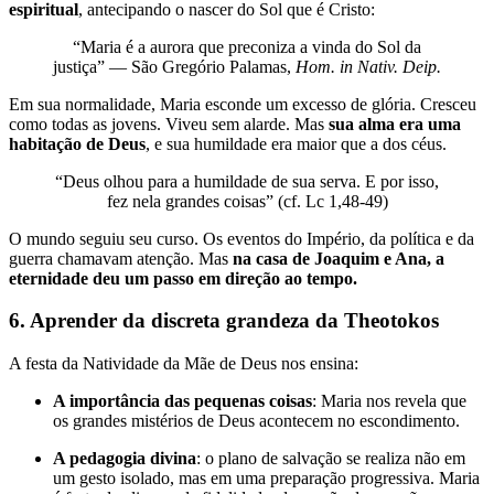
espiritual
, antecipando o nascer do Sol que é Cristo:
“Maria é a aurora que preconiza a vinda do Sol da
justiça” — São Gregório Palamas,
Hom. in Nativ. Deip.
Em sua normalidade, Maria esconde um excesso de glória. Cresceu
como todas as jovens. Viveu sem alarde. Mas
sua alma era uma
habitação de Deus
, e sua humildade era maior que a dos céus.
“Deus olhou para a humildade de sua serva. E por isso,
fez nela grandes coisas” (cf. Lc 1,48-49)
O mundo seguiu seu curso. Os eventos do Império, da política e da
guerra chamavam atenção. Mas
na casa de Joaquim e Ana, a
eternidade deu um passo em direção ao tempo.
6. Aprender da discreta grandeza da Theotokos
A festa da Natividade da Mãe de Deus nos ensina:
A importância das pequenas coisas
: Maria nos revela que
os grandes mistérios de Deus acontecem no escondimento.
A pedagogia divina
: o plano de salvação se realiza não em
um gesto isolado, mas em uma preparação progressiva. Maria