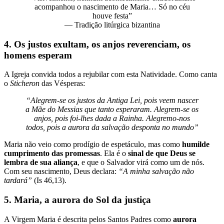
acompanhou o nascimento de Maria… Só no céu
houve festa”
— Tradição litúrgica bizantina
4. Os justos exultam, os anjos reverenciam, os
homens esperam
A Igreja convida todos a rejubilar com esta Natividade. Como canta
o
Sticheron
das Vésperas:
“Alegrem-se os justos da Antiga Lei, pois veem nascer
a Mãe do Messias que tanto esperaram. Alegrem-se os
anjos, pois foi-lhes dada a Rainha. Alegremo-nos
todos, pois a aurora da salvação desponta no mundo”
Maria não veio como prodígio de espetáculo, mas como
humilde
cumprimento das promessas
. Ela é o
sinal de que Deus se
lembra de sua aliança
, e que o Salvador virá como um de nós.
Com seu nascimento, Deus declara:
“A minha salvação não
tardará”
(Is 46,13).
5. Maria, a aurora do Sol da justiça
A Virgem Maria é descrita pelos Santos Padres como
aurora