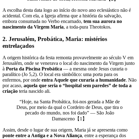
A escolha desta data logo ao início do novo ano eclesiástico não é
acidental. Com ela, a Igreja afirma que a história da salvação,
embora consumada no Verbo encarnado,
tem sua aurora no
nascimento da Virgem Maria
, a toda-pura Theotokos.
2. Jerusalém, Probática, Maria: mistérios
entrelaçados
A origem histórica da festa remonta provavelmente ao século V em
Jerusalém, onde se venerava o local do nascimento da Virgem junto
à
Porta da Piscina Probática
— a mesma onde Jesus curaria o
paralítico (Jo 5,2). O local era simbólico: uma porta para os
enfermos, por onde
entra Aquele que curaria a humanidade
. Não
por acaso,
aquela que seria o “hospital sem paredes” de toda a
criação
teria nascido ali.
“Hoje, na Santa Probática, foi-nos gerada a Mãe de
Deus, por meio da qual o Cordeiro de Deus, que tira o
pecado do mundo, nos foi dado” — São João
Damasceno【1】
Assim, desde o lugar de sua origem, Maria já se apresenta como
ponte entre a Antiga e a Nova Aliança
, entre a esperança dos