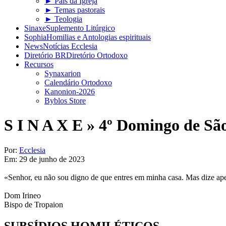
► Pais da Igreja
► Temas pastorais
► Teologia
Sinaxe
Suplemento Litúrgico
Sophia
Homilias e Antologias espirituais
News
Notícias Ecclesia
Diretório BR
Diretório Ortodoxo
Recursos
Synaxarion
Calendário Ortodoxo
Kanonion-2026
Byblos Store
S I N A X E »
4º Domingo de Sã
Por:
Ecclesia
Em:
29 de junho de 2023
«Senhor, eu não sou digno de que entres em minha casa. Mas dize ape
Dom Irineo​
Bispo de Tropaion
SUBSÍDIOS
HOMILÉTICOS​