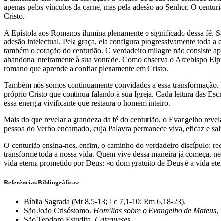
apenas pelos vínculos da carne, mas pela adesão ao Senhor. O centur
Cristo.
A Epístola aos Romanos ilumina plenamente o significado dessa fé. S
adesão intelectual. Pela graça, ela configura progressivamente toda 
também o coração do centurião. O verdadeiro milagre não consiste ape
abandona inteiramente à sua vontade. Como observa o Arcebispo Elpid
romano que aprende a confiar plenamente em Cristo.
Também nós somos continuamente convidados a essa transformação. E
próprio Cristo que continua falando à sua Igreja. Cada leitura das Es
essa energia vivificante que restaura o homem inteiro.
Mais do que revelar a grandeza da fé do centurião, o Evangelho revel
pessoa do Verbo encarnado, cuja Palavra permanece viva, eficaz e sa
O centurião ensina-nos, enfim, o caminho do verdadeiro discípulo: rec
transforme toda a nossa vida. Quem vive dessa maneira já começa, nes
vida eterna prometido por Deus: «o dom gratuito de Deus é a vida et
Referências Bibliográficas:
Bíblia Sagrada (Mt 8,5-13; Lc 7,1-10; Rm 6,18-23).
São João Crisóstomo.
Homilias sobre o Evangelho de Mateus
,
São Teodoro Estudita.
Catequeses
.