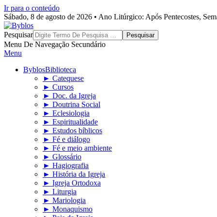
Ir para o conteúdo
Sábado, 8 de agosto de 2026 • Ano Litúrgico: Após Pentecostes, Se
Byblos
Pesquisar
Menu De Navegação Secundário
Menu
Byblos
Biblioteca
► Catequese
► Cursos
► Doc. da Igreja
► Doutrina Social
► Eclesiologia
► Espiritualidade
► Estudos bíblicos
► Fé e diálogo
► Fé e meio ambiente
► Glossário
► Hagiografia
► História da Igreja
► Igreja Ortodoxa
► Liturgia
► Mariologia
► Monaquismo