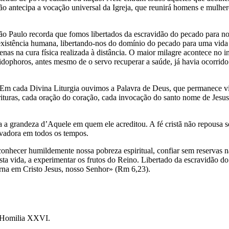
ião antecipa a vocação universal da Igreja, que reunirá homens e mulh
ão Paulo recorda que fomos libertados da escravidão do pecado para no
a existência humana, libertando-nos do domínio do pecado para uma vida
nas na cura física realizada à distância. O maior milagre acontece no
ophoros, antes mesmo de o servo recuperar a saúde, já havia ocorrido u
m cada Divina Liturgia ouvimos a Palavra de Deus, que permanece viv
crituras, cada oração do coração, cada invocação do santo nome de Jesus
a a grandeza d’Aquele em quem ele acreditou. A fé cristã não repousa 
lvadora em todos os tempos.
onhecer humildemente nossa pobreza espiritual, confiar sem reservas na 
ta vida, a experimentar os frutos do Reino. Libertado da escravidão d
erna em Cristo Jesus, nosso Senhor» (Rm 6,23).
 Homilia XXVI.