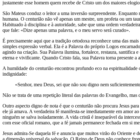
justamente esse homem quem recebe de Cristo um dos maiores elogio
São Mateus conduz o leitor a uma inversão surpreendente. Enquanto
humana. O centurião não vê apenas um mestre, um profeta ou um tauma
Habituado à disciplina e à autoridade, sabe que uma ordem verdadeira
que fale: «Dize apenas uma palavra, e o meu servo será curado».
É precisamente aqui que a tradição ortodoxa reconhece uma das mais
simples expressão verbal. Ela é a Palavra do próprio Logos encarnado 
agindo na criação. Sua Palavra ilumina, fortalece, restaura, santifica
eterna e vivificante. Quando Cristo fala, sua Palavra torna presente a
A humildade do centurião encontrou profundo eco na espiritualidade
indignidade:
«Senhor, meu Deus, sei que não sou digno nem suficientemente
Não se trata de uma repetição literal das palavras do Evangelho, mas d
Outro aspecto digno de nota é que o centurião não procura Jesus para 
ele já amava. A verdadeira fé manifesta-se imediatamente em amor ao 
ninguém se salva isoladamente. A vida cristã é inseparável da interce
com esse oficial romano, que a fé jamais permanece fechada em si m
Jesus admira-Se daquela fé e anuncia que muitos virão do Oriente e d
a dimensão universal da salvação. O Reino de Deus não conhece front