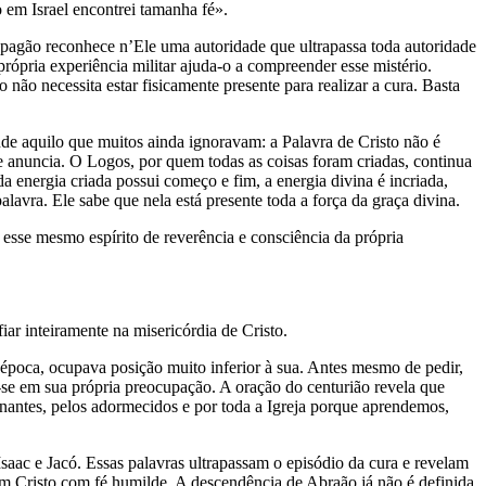
em Israel encontrei tamanha fé».
agão reconhece n’Ele uma autoridade que ultrapassa toda autoridade
pria experiência militar ajuda-o a compreender esse mistério.
o necessita estar fisicamente presente para realizar a cura. Basta
e aquilo que muitos ainda ignoravam: a Palavra de Cristo não é
ue anuncia. O Logos, por quem todas as coisas foram criadas, continua
a energia criada possui começo e fim, a energia divina é incriada,
lavra. Ele sabe que nela está presente toda a força da graça divina.
sse mesmo espírito de reverência e consciência da própria
iar inteiramente na misericórdia de Cristo.
a época, ocupava posição muito inferior à sua. Antes mesmo de pedir,
e-se em sua própria preocupação. A oração do centurião revela que
ernantes, pelos adormecidos e por toda a Igreja porque aprendemos,
aac e Jacó. Essas palavras ultrapassam o episódio da cura e revelam
m Cristo com fé humilde. A descendência de Abraão já não é definida