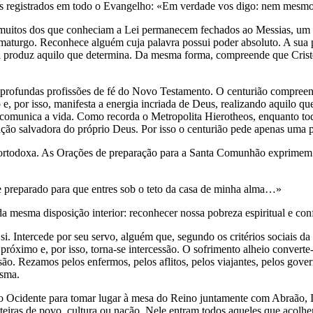
s registrados em todo o Evangelho: «Em verdade vos digo: nem mesmo 
 muitos dos que conheciam a Lei permanecem fechados ao Messias, um p
turgo. Reconhece alguém cuja palavra possui poder absoluto. A sua pró
 produz aquilo que determina. Da mesma forma, compreende que Cristo nã
 profundas profissões de fé do Novo Testamento. O centurião compreend
e, por isso, manifesta a energia incriada de Deus, realizando aquilo q
 e comunica a vida. Como recorda o Metropolita Hierotheos, enquanto tod
 ação salvadora do próprio Deus. Por isso o centurião pede apenas uma pa
 ortodoxa. As Orações de preparação para a Santa Comunhão exprimem e
 preparado para que entres sob o teto da casa de minha alma…»
a mesma disposição interior: reconhecer nossa pobreza espiritual e conf
si. Intercede por seu servo, alguém que, segundo os critérios sociais d
próximo e, por isso, torna-se intercessão. O sofrimento alheio convert
ssão. Rezamos pelos enfermos, pelos aflitos, pelos viajantes, pelos gov
esma.
o Ocidente para tomar lugar à mesa do Reino juntamente com Abraão, Is
eiras de povo, cultura ou nação. Nele entram todos aqueles que acolhe