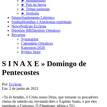
► Monaquismo
► Pais da Igreja
► Temas pastorais
► Teologia
Sinaxe
Suplemento Litúrgico
Sophia
Homilias e Antologias espirituais
News
Notícias Ecclesia
Diretório BR
Diretório Ortodoxo
Recursos
Synaxarion
Calendário Ortodoxo
Kanonion-2026
Byblos Store
S I N A X E »
Domingo de
Pentecostes
Por:
Ecclesia
Em:
2 de junho de 2023
«Tu és bendito, ó Cristo nosso Deus, que tornaste os pescadores
cheios de sabedo-ria, enviando-lhes o Espírito Santo, e por eles
enredaste o Universo. Ó Filantropo, glória a Ti!»