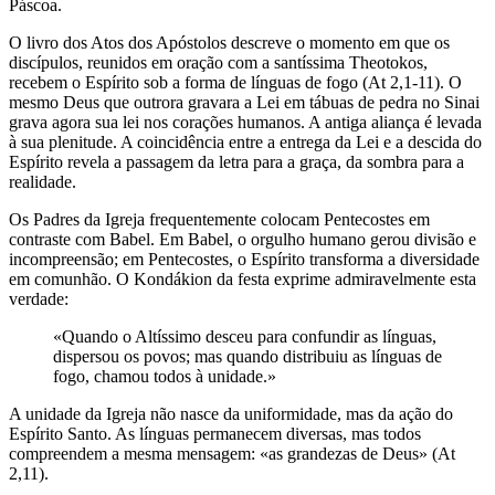
Páscoa.
O livro dos Atos dos Apóstolos descreve o momento em que os
discípulos, reunidos em oração com a santíssima Theotokos,
recebem o Espírito sob a forma de línguas de fogo (At 2,1-11). O
mesmo Deus que outrora gravara a Lei em tábuas de pedra no Sinai
grava agora sua lei nos corações humanos. A antiga aliança é levada
à sua plenitude. A coincidência entre a entrega da Lei e a descida do
Espírito revela a passagem da letra para a graça, da sombra para a
realidade.
Os Padres da Igreja frequentemente colocam Pentecostes em
contraste com Babel. Em Babel, o orgulho humano gerou divisão e
incompreensão; em Pentecostes, o Espírito transforma a diversidade
em comunhão. O Kondákion da festa exprime admiravelmente esta
verdade:
«Quando o Altíssimo desceu para confundir as línguas,
dispersou os povos; mas quando distribuiu as línguas de
fogo, chamou todos à unidade.»
A unidade da Igreja não nasce da uniformidade, mas da ação do
Espírito Santo. As línguas permanecem diversas, mas todos
compreendem a mesma mensagem: «as grandezas de Deus» (At
2,11).