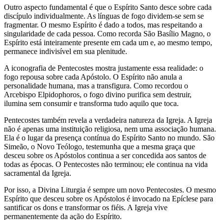
Outro aspecto fundamental é que o Espírito Santo desce sobre cada
discípulo individualmente. As línguas de fogo dividem-se sem se
fragmentar. O mesmo Espírito é dado a todos, mas respeitando a
singularidade de cada pessoa. Como recorda São Basílio Magno, o
Espírito está inteiramente presente em cada um e, ao mesmo tempo,
permanece indivisível em sua plenitude.
A iconografia de Pentecostes mostra justamente essa realidade: o
fogo repousa sobre cada Apóstolo. O Espírito não anula a
personalidade humana, mas a transfigura. Como recordou o
Arcebispo Elpidophoros, o fogo divino purifica sem destruir,
ilumina sem consumir e transforma tudo aquilo que toca.
Pentecostes também revela a verdadeira natureza da Igreja. A Igreja
não é apenas uma instituição religiosa, nem uma associação humana.
Ela é o lugar da presença contínua do Espírito Santo no mundo. São
Simeão, o Novo Teólogo, testemunha que a mesma graça que
desceu sobre os Apóstolos continua a ser concedida aos santos de
todas as épocas. O Pentecostes não terminou; ele continua na vida
sacramental da Igreja.
Por isso, a Divina Liturgia é sempre um novo Pentecostes. O mesmo
Espírito que desceu sobre os Apóstolos é invocado na Epíclese para
santificar os dons e transformar os fiéis. A Igreja vive
permanentemente da ação do Espírito.