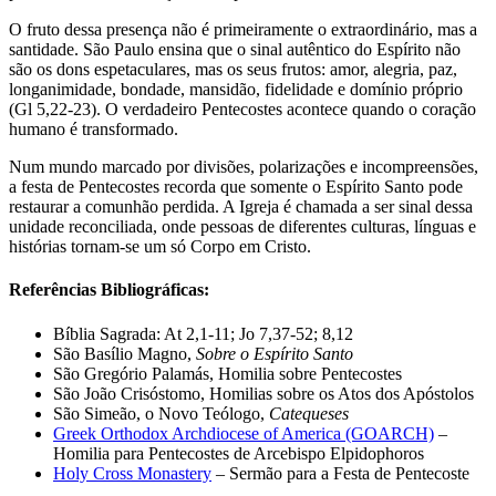
O fruto dessa presença não é primeiramente o extraordinário, mas a
santidade. São Paulo ensina que o sinal autêntico do Espírito não
são os dons espetaculares, mas os seus frutos: amor, alegria, paz,
longanimidade, bondade, mansidão, fidelidade e domínio próprio
(Gl 5,22-23). O verdadeiro Pentecostes acontece quando o coração
humano é transformado.
Num mundo marcado por divisões, polarizações e incompreensões,
a festa de Pentecostes recorda que somente o Espírito Santo pode
restaurar a comunhão perdida. A Igreja é chamada a ser sinal dessa
unidade reconciliada, onde pessoas de diferentes culturas, línguas e
histórias tornam-se um só Corpo em Cristo.
Referências Bibliográficas:
Bíblia Sagrada: At 2,1-11; Jo 7,37-52; 8,12
São Basílio Magno,
Sobre o Espírito Santo
São Gregório Palamás, Homilia sobre Pentecostes
São João Crisóstomo, Homilias sobre os Atos dos Apóstolos
São Simeão, o Novo Teólogo,
Catequeses
Greek Orthodox Archdiocese of America (GOARCH)
–
Homilia para Pentecostes de Arcebispo Elpidophoros
Holy Cross Monastery
– Sermão para a Festa de Pentecoste