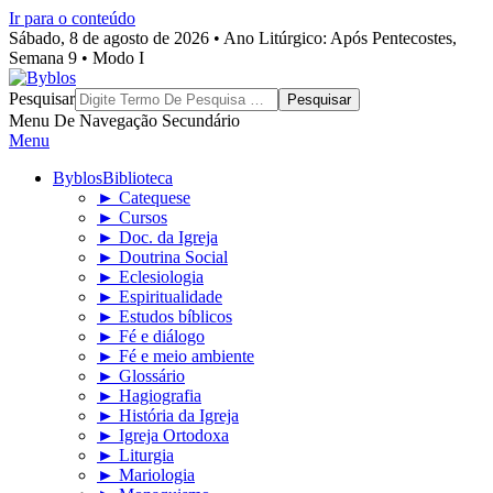
Ir para o conteúdo
Sábado, 8 de agosto de 2026 • Ano Litúrgico: Após Pentecostes,
Semana 9 • Modo I
Byblos
Pesquisar
Menu De Navegação Secundário
Menu
Byblos
Biblioteca
► Catequese
► Cursos
► Doc. da Igreja
► Doutrina Social
► Eclesiologia
► Espiritualidade
► Estudos bíblicos
► Fé e diálogo
► Fé e meio ambiente
► Glossário
► Hagiografia
► História da Igreja
► Igreja Ortodoxa
► Liturgia
► Mariologia