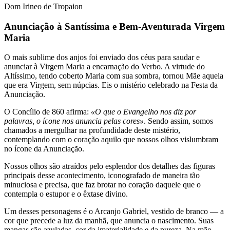
Dom Irineo de Tropaion​
Anunciação à Santíssima e Bem-Aventurada Virgem
Maria
O mais sublime dos anjos foi enviado dos céus para saudar e
anunciar à Virgem Maria a encarnação do Verbo. A virtude do
Altíssimo, tendo coberto Maria com sua sombra, tornou Mãe aquela
que era Virgem, sem núpcias. Eis o mistério celebrado na Festa da
Anunciação.
O Concílio de 860 afirma:
«O que o Evangelho nos diz por
palavras, o ícone nos anuncia pelas cores»
. Sendo assim, somos
chamados a mergulhar na profundidade deste mistério,
contemplando com o coração aquilo que nossos olhos vislumbram
no ícone da Anunciação.
Nossos olhos são atraídos pelo esplendor dos detalhes das figuras
principais desse acontecimento, iconografado de maneira tão
minuciosa e precisa, que faz brotar no coração daquele que o
contempla o estupor e o êxtase divino.
Um desses personagens é o Arcanjo Gabriel, vestido de branco — a
cor que precede a luz da manhã, que anuncia o nascimento. Suas
mangas são azuladas, cor da imaterialidade e da pureza. Na mão