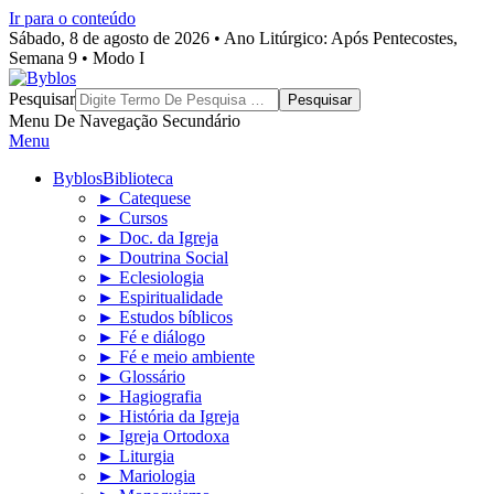
Ir para o conteúdo
Sábado, 8 de agosto de 2026 • Ano Litúrgico: Após Pentecostes,
Semana 9 • Modo I
Byblos
Pesquisar
Menu De Navegação Secundário
Menu
Byblos
Biblioteca
► Catequese
► Cursos
► Doc. da Igreja
► Doutrina Social
► Eclesiologia
► Espiritualidade
► Estudos bíblicos
► Fé e diálogo
► Fé e meio ambiente
► Glossário
► Hagiografia
► História da Igreja
► Igreja Ortodoxa
► Liturgia
► Mariologia