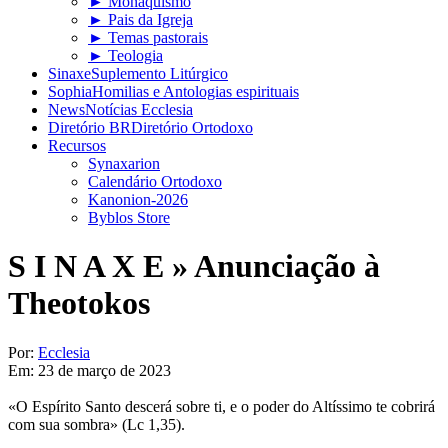
► Monaquismo
► Pais da Igreja
► Temas pastorais
► Teologia
Sinaxe
Suplemento Litúrgico
Sophia
Homilias e Antologias espirituais
News
Notícias Ecclesia
Diretório BR
Diretório Ortodoxo
Recursos
Synaxarion
Calendário Ortodoxo
Kanonion-2026
Byblos Store
S I N A X E »
Anunciação à
Theotokos
Por:
Ecclesia
Em:
23 de março de 2023
«O Espírito Santo descerá sobre ti, e o poder do Altíssimo te cobrirá
com sua sombra» (Lc 1,35).