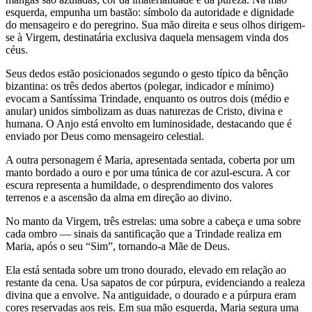
esquerda, empunha um bastão: símbolo da autoridade e dignidade
do mensageiro e do peregrino. Sua mão direita e seus olhos dirigem-
se à Virgem, destinatária exclusiva daquela mensagem vinda dos
céus.
Seus dedos estão posicionados segundo o gesto típico da bênção
bizantina: os três dedos abertos (polegar, indicador e mínimo)
evocam a Santíssima Trindade, enquanto os outros dois (médio e
anular) unidos simbolizam as duas naturezas de Cristo, divina e
humana. O Anjo está envolto em luminosidade, destacando que é
enviado por Deus como mensageiro celestial.
A outra personagem é Maria, apresentada sentada, coberta por um
manto bordado a ouro e por uma túnica de cor azul-escura. A cor
escura representa a humildade, o desprendimento dos valores
terrenos e a ascensão da alma em direção ao divino.
No manto da Virgem, três estrelas: uma sobre a cabeça e uma sobre
cada ombro — sinais da santificação que a Trindade realiza em
Maria, após o seu “Sim”, tornando-a Mãe de Deus.
Ela está sentada sobre um trono dourado, elevado em relação ao
restante da cena. Usa sapatos de cor púrpura, evidenciando a realeza
divina que a envolve. Na antiguidade, o dourado e a púrpura eram
cores reservadas aos reis. Em sua mão esquerda, Maria segura uma