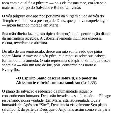
roca com a qual fia a púrpura — pois ela mesma tece, em seu seio
maternal, o corpo do Salvador e Rei do Universo.
O véu púrpura que aparece por cima da Virgem alude ao véu do
Templo e simboliza a presença de Deus, que pairava naquele lugar
— agora fazendo morada em Maria.
Sua mão direita faz o gesto típico de atenção e de perturbação diante
da mensagem recebida. A cabeça levemente inclinada expressa
escuta, reverência e abertura.
Do alto de um semicírculo, desce um raio sombreado que paira
sobre Maria. Atravessa o véu púrpura e repousa sobre sua cabeça,
formando uma auréola. O raio representa o Espírito Santo que desce
sobre ela — não um raio de luz, pois, conforme nos narra o
Evangelho:
«O Espírito Santo descerá sobre ti, e o poder do
Altíssimo te cobrirá com sua sombra»
(Lc 1,35).
O plano de salvação e redenção da humanidade requer o
consentimento humano. Deus não invade nossa liberdade — Ele age
respeitando nossa vontade. Em Maria está representada toda a
humanidade. Após seu “Sim”, Deus inicia visivelmente Seu plano
salvífico. É da parte de Deus que o Anjo fala, assim como é da parte