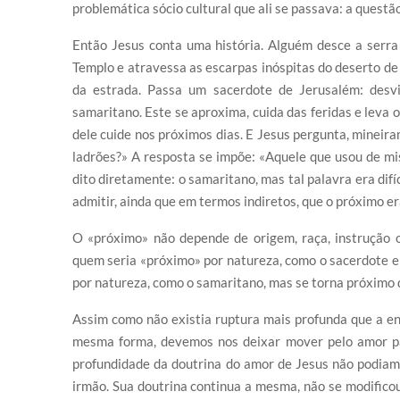
problemática sócio cultural que ali se passava: a questã
Então Jesus conta uma história. Alguém desce a serra 
Templo e atravessa as escarpas inóspitas do deserto de 
da estrada. Passa um sacerdote de Jerusalém: desvi
samaritano. Este se aproxima, cuida das feridas e leva
dele cuide nos próximos dias. E Jesus pergunta, minei
ladrões?» A resposta se impõe: «Aquele que usou de mis
dito diretamente: o samaritano, mas tal palavra era dif
admitir, ainda que em termos indiretos, que o próximo e
O «próximo» não depende de origem, raça, instrução o
quem seria «próximo» por natureza, como o sacerdote e
por natureza, como o samaritano, mas se torna próximo 
Assim como não existia ruptura mais profunda que a ent
mesma forma, devemos nos deixar mover pelo amor pa
profundidade da doutrina do amor de Jesus não podiam
irmão. Sua doutrina continua a mesma, não se modific