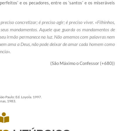
perfeitos’ e os pecadores, entre os ‘santos’ e os miseráveis
ciso concretizar; é preciso agir; é preciso viver. «Filhinhos,
s seus mandamentos. Aquele que guarda os mandamentos de
a seu irmão permanece na luz. Não amemos com palavras nem
«Quem ama a Deus, não pode deixar de amar cada homem como
ncia».
(São Máximo o Confessor (+680))
São Paulo: Ed. Loyola. 1997.
inas, 1983.