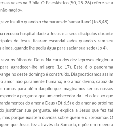
rsas vezes na Bíblia. O Eclesiástico (50, 25-26) refere-se a
«não-nação».
grave insulto quando o chamaram de ‘samaritano’ (Jo 8,48).
a recusou hospitalidade a Jesus e a seus discípulos durante
ípulos de Jesus, ficaram escandalizados quando viram seu
inda, quando lhe pediu água para saciar sua sede (Jo 4).
arava os filhos de Deus. Na cura dos dez leprosos elogiou a
para agradecer-lhe milagre (Lc 17). Este é o panorama
o Evangelho deste domingo é construído. Diagnosticamos assim
É o amor não puramente humano; é o amor divino, capaz de
eus ramos para além daquilo que imaginamos ser os nossos
 responde a pergunta que um conhecedor da Lei o fez: «o que
s mandamentos do amor a Deus (Dt 6,5) e do amor ao próximo
o justificar sua pergunta, ele explica a Jesus que fez tal
 mas porque existem dúvidas sobre quem é o «próximo». O
agem que Jesus fez através da Samaria, e põe em relevo a