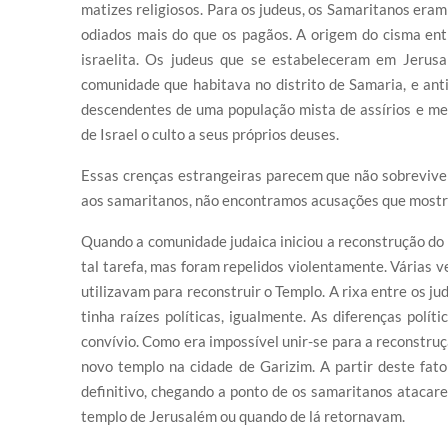
matizes religiosos. Para os judeus, os Samaritanos eram
odiados mais do que os pagãos. A origem do cisma entr
israelita. Os judeus que se estabeleceram em Jerus
comunidade que habitava no distrito de Samaria, e anti
descendentes de uma população mista de assírios e me
de Israel o culto a seus próprios deuses.
Essas crenças estrangeiras parecem que não sobreviver
aos samaritanos, não encontramos acusações que mostr
Quando a comunidade judaica iniciou a reconstrução do
tal tarefa, mas foram repelidos violentamente. Várias 
utilizavam para reconstruir o Templo. A rixa entre os ju
tinha raízes políticas, igualmente. As diferenças polít
convívio. Como era impossível unir-se para a reconstru
novo templo na cidade de Garizim. A partir deste fato
definitivo, chegando a ponto de os samaritanos atacar
templo de Jerusalém ou quando de lá retornavam.