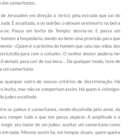
o dos samaritanos.
de Jerusalém em direção a Jericó, pela estrada que sai do
Judá. É assaltado, e os ladrões o deixam semimorto na beira
a-se. Passa um levita do Templo: desvia-se. E passa um
 o homem à hospedaria, dando ao dono uma provisão para que
ramente: «Quem é o próximo do homem que caiu nas mãos dos
ericórdia para com o coitado». O senhor doutor poderia ter
ícil demais para sair de sua boca… De qualquer modo, teve de
ra um samaritano.
u qualquer outro de nossos critérios de discriminação. Há
 o levita, mas não se comportam assim. Há quem é «inimigo»
do judeu assaltado.
re os judeus e samaritanos, sendo dissolvida pelo amor, da
ra romper tudo o que nos possa separar. A amplitude e a
 exigir ato maior de um judeu: aceitar um samaritano como
ou em nada. Mesmo assim há, em tempos atuais, quem queira