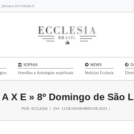
s, Semana 10 • Modo II
BYBLOS
SOPHIA
NEWS
D
gico
Homilias e Antologias espirituais
Notícias Ecclesia
Dire
N A X E »
8º Domingo de São 
POR:
ECCLESIA
EM:
11 DE NOVEMBRO DE 2023