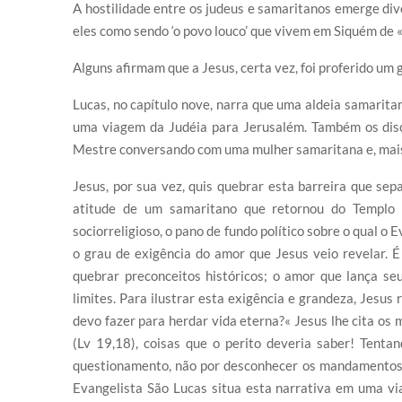
A hostilidade entre os judeus e samaritanos emerge dive
eles como sendo ‘o povo louco’ que vivem em Siquém de 
Alguns afirmam que a Jesus, certa vez, foi proferido um 
Lucas, no capítulo nove, narra que uma aldeia samaritan
uma viagem da Judéia para Jerusalém. Também os disc
Mestre conversando com uma mulher samaritana e, mais a
Jesus, por sua vez, quis quebrar esta barreira que sep
atitude de um samaritano que retornou do Templo 
sociorreligioso, o pano de fundo político sobre o qual 
o grau de exigência do amor que Jesus veio revelar. 
quebrar preconceitos históricos; o amor que lança s
limites. Para ilustrar esta exigência e grandeza, Jesus
devo fazer para herdar vida eterna?« Jesus lhe cita o
(Lv 19,18), coisas que o perito deveria saber! Tentand
questionamento, não por desconhecer os mandamentos,
Evangelista São Lucas situa esta narrativa em uma vi