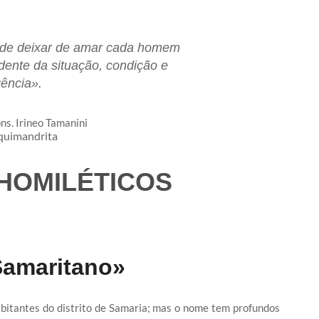
de deixar de amar cada homem
dente da situação, condição e
gência».
s. Irineo Tamanini​
quimandrita
HOMILÉTICOS​
amaritano»
itantes do distrito de Samaria; mas o nome tem profundos