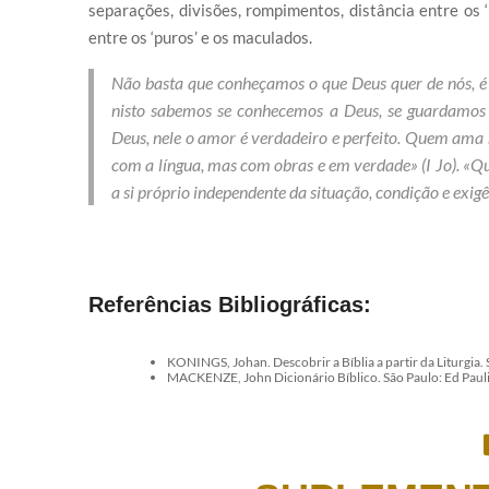
separações, divisões, rompimentos, distância entre os ‘
entre os ‘puros’ e os maculados.
Não basta que conheçamos o que Deus quer de nós, é pre
nisto sabemos se conhecemos a Deus, se guardamo
Deus, nele o amor é verdadeiro e perfeito. Quem am
com a língua, mas com obras e em verdade» (I Jo). 
a si próprio independente da situação, condição e exigê
Referências Bibliográficas:
KONINGS, Johan. Descobrir a Bíblia a partir da Liturgia. 
MACKENZE, John Dicionário Bíblico. São Paulo: Ed Paul