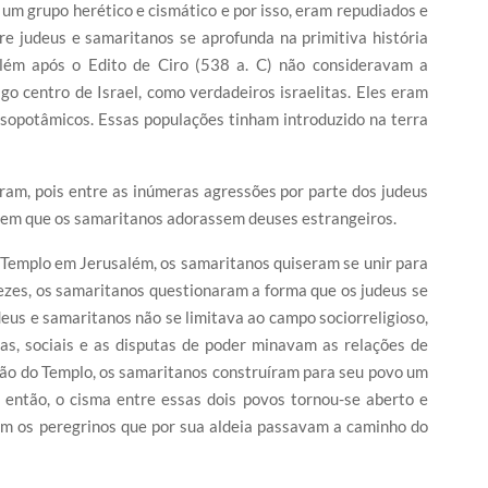
 um grupo herético e cismático e por isso, eram repudiados e
e judeus e samaritanos se aprofunda na primitiva história
além após o Edito de Ciro (538 a. C) não consideravam a
go centro de Israel, como verdadeiros israelitas. Eles eram
sopotâmicos. Essas populações tinham introduzido na terra
am, pois entre as inúmeras agressões por parte dos judeus
em que os samaritanos adorassem deuses estrangeiros.
 Templo em Jerusalém, os samaritanos quiseram se unir para
vezes, os samaritanos questionaram a forma que os judeus se
deus e samaritanos não se limitava ao campo sociorreligioso,
icas, sociais e as disputas de poder minavam as relações de
ção do Templo, os samaritanos construíram para seu povo um
 então, o cisma entre essas dois povos tornou-se aberto e
em os peregrinos que por sua aldeia passavam a caminho do