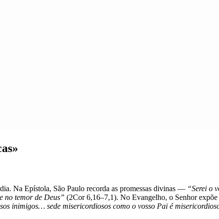
cas»
córdia. Na Epístola, São Paulo recorda as promessas divinas —
“Serei o 
de no temor de Deus”
(2Cor 6,16–7,1). No Evangelho, o Senhor expõe a
sos inimigos… sede misericordiosos como o vosso Pai é misericordios