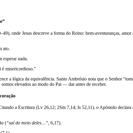
ie”
0–49), onde Jesus descreve a forma do Reino: bem-aventuranças, amor a
m ato.
m esperar nada.
 é misericordioso.”
vence a lógica da equivalência. Santo Ambrósio nota que o Senhor “toma
 somos elevados ao modo do Pai — dar antes de receber.
 coração
itando a Escritura (Lv 26,12; 2Sm 7,14; Is 52,11), o Apóstolo declara 
ão (
“saí do meio deles…”
, 6,17).
(7,1).