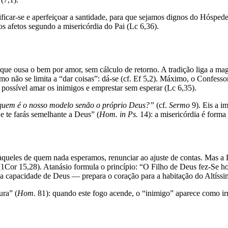
ficar-se e aperfeiçoar a santidade, para que sejamos dignos do Hóspede
os afetos segundo a misericórdia do Pai (Lc 6,36).
 ousa o bem por amor, sem cálculo de retorno. A tradição liga a magn
não se limita a “dar coisas”: dá-se (cf. Ef 5,2). Máximo, o Confesso
a possível amar os inimigos e emprestar sem esperar (Lc 6,35).
 quem é o nosso modelo senão o próprio Deus?”
(cf.
Sermo
9). Eis a i
 e te farás semelhante a Deus” (
Hom. in Ps.
14): a misericórdia é forma
em àqueles de quem nada esperamos, renunciar ao ajuste de contas. Mas a
” (1Cor 15,28). Atanásio formula o princípio: “O Filho de Deus fez-Se
s a capacidade de Deus — prepara o coração para a habitação do Altíss
ura” (
Hom.
81): quando este fogo acende, o “inimigo” aparece como ir