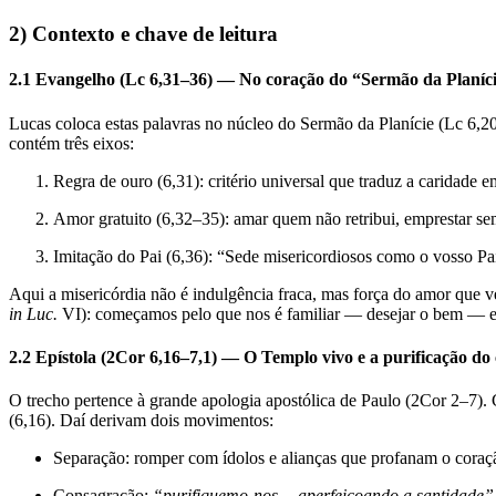
2) Contexto e chave de leitura
2.1 Evangelho (Lc 6,31–36) — No coração do “Sermão da Planíc
Lucas coloca estas palavras no núcleo do Sermão da Planície (Lc 6,2
contém três eixos:
Regra de ouro (6,31): critério universal que traduz a caridade e
Amor gratuito (6,32–35): amar quem não retribui, emprestar se
Imitação do Pai (6,36): “Sede misericordiosos como o vosso Pai
Aqui a misericórdia não é indulgência fraca, mas força do amor que 
in Luc.
VI): começamos pelo que nos é familiar — desejar o bem — e
2.2 Epístola (2Cor 6,16–7,1) — O Templo vivo e a purificação do
O trecho pertence à grande apologia apostólica de Paulo (2Cor 2–7). C
(6,16). Daí derivam dois movimentos:
Separação: romper com ídolos e alianças que profanam o coraç
Consagração:
“purifiquemo-nos… aperfeiçoando a santidade”