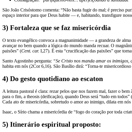
São João Crisóstomo comenta: “Não basta fugir do mal; é preciso puri
espaço interior para que Deus habite — e, habitando, transfigure noss
3) Fortaleza que se faz misericórdia
O texto evangélico convoca a magnanimidade — a grandeza de alma que
avançar no bem quando a lógica do mundo manda recuar. O magnânimo 
paixões” (
Cent. car.
I,27). É esta “crucificação das paixões” que torn
Santo Agostinho pergunta:
“Se Cristo nos manda amar os inimigos,
habita em nós (2Cor 6,16). São Basílio dirá: “Torna-te misericordioso
4) Do gesto quotidiano ao escaton
A leitura pastoral é clara: rezar pelos que nos fazem mal, fazer o b
para o fim, a theosis (deificação), quando Deus será “tudo em todos
Cada ato de misericórdia, sobretudo o amor ao inimigo, dilata em nó
Isaac, o Sírio chama a misericórdia de “fogo do coração por toda criat
5) Itinerário espiritual proposto: