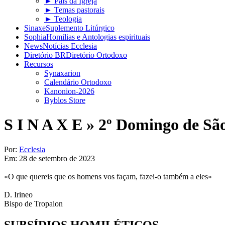
► Pais da Igreja
► Temas pastorais
► Teologia
Sinaxe
Suplemento Litúrgico
Sophia
Homilias e Antologias espirituais
News
Notícias Ecclesia
Diretório BR
Diretório Ortodoxo
Recursos
Synaxarion
Calendário Ortodoxo
Kanonion-2026
Byblos Store
S I N A X E »
2º Domingo de Sã
Por:
Ecclesia
Em:
28 de setembro de 2023
«O que quereis que os homens vos façam, fazei-o também a eles»
D. Irineo​
Bispo de Tropaion
SUBSÍDIOS
HOMILÉTICOS​