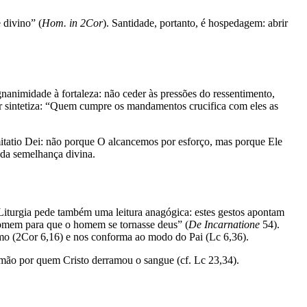
 divino” (
Hom. in 2Cor
). Santidade, portanto, é hospedagem: abrir
animidade à fortaleza: não ceder às pressões do ressentimento,
r sintetiza: “Quem cumpre os mandamentos crucifica com eles as
mitatio Dei: não porque O alcancemos por esforço, mas porque Ele
 da semelhança divina.
 Liturgia pede também uma leitura anagógica: estes gestos apontam
 homem para que o homem se tornasse deus” (
De Incarnatione
54).
imo (2Cor 6,16) e nos conforma ao modo do Pai (Lc 6,36).
mão por quem Cristo derramou o sangue (cf. Lc 23,34).