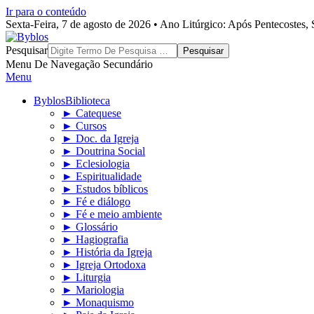
Ir para o conteúdo
Sexta-Feira, 7 de agosto de 2026 • Ano Litúrgico: Após Pentecostes
Byblos
Pesquisar
Menu De Navegação Secundário
Menu
Byblos
Biblioteca
► Catequese
► Cursos
► Doc. da Igreja
► Doutrina Social
► Eclesiologia
► Espiritualidade
► Estudos bíblicos
► Fé e diálogo
► Fé e meio ambiente
► Glossário
► Hagiografia
► História da Igreja
► Igreja Ortodoxa
► Liturgia
► Mariologia
► Monaquismo