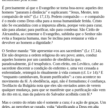
É precisamente aí que o Evangelho se torna boa-nova: aqueles dez
homens “pararam à distância” e suplicaram: “Jesus, Mestre, tem
compaixão de nós!” (Lc 17,13). Pedem compaixão — e compaixão
é o modo como Deus olha para a nossa humanidade ferida. Cristo
não Se escandaliza com a impureza alheia, porque veio para curar,
não para afastar; para purificar, não para condenar. São Cirilo de
Alexandria, ao comentar o Evangelho, sublinha que o Senhor não
evita a fraqueza humana, mas Se inclina para restaurar a vida e
devolver ao homem a dignidade.²
O Senhor manda: “Ide apresentar-vos aos sacerdotes” (Lc 17,14).
Ele não despreza a ordem religiosa do seu povo; antes, conduz
aqueles homens por um caminho de obediência que,
paradoxalmente, já é terapêutico. Com efeito, em Levítico, cabe ao
sacerdote discernir a condição do enfermo e, uma vez cessada a
enfermidade, reintegrá-lo ritualmente à vida comum (cf. Lv 14).³ E
“enquanto caminhavam, ficaram purificados”: a cura acontece no
movimento da fé. A obediência, aqui, não é formalismo; é confiança.
Teofilacto da Bulgária nota que eles são enviados antes de verem
qualquer mudança, para que se manifeste que a purificação não vem
do rito em si, mas da palavra do Salvador acolhida com fé.⁴
Mas o centro do relato não é somente a cura; é a ação de graças. Um
deles, ao perceber-se curado, volta “glorificando a Deus em alta