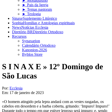
► Monaquismo
► Pais da Igreja
► Temas pastorais
► Teologia
Sinaxe
Suplemento Litúrgico
Sophia
Homilias e Antologias espirituais
News
Notícias Ecclesia
Diretório BR
Diretório Ortodoxo
Recursos
Synaxarion
Calendário Ortodoxo
Kanonion-2026
Byblos Store
S I N A X E »
12º Domingo de
São Lucas
Por:
Ecclesia
Em:
17 de janeiro de 2023
«O homem atingido pela lepra andará com as vestes rasgadas, os
cabelos em desordem e a barba coberta, gritando: ‘Impuro! Impuro!’
Durante todo o tempo em que estiver leproso será impuro; e, sendo