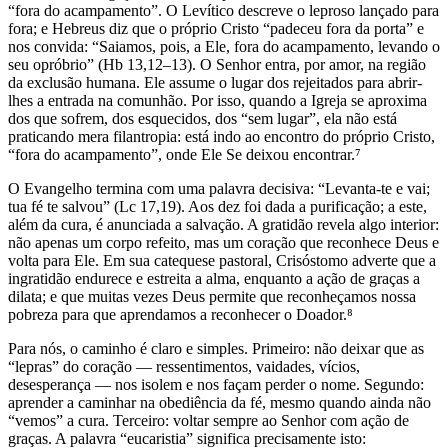
“fora do acampamento”. O Levítico descreve o leproso lançado para
fora; e Hebreus diz que o próprio Cristo “padeceu fora da porta” e
nos convida: “Saiamos, pois, a Ele, fora do acampamento, levando o
seu opróbrio” (Hb 13,12–13). O Senhor entra, por amor, na região
da exclusão humana. Ele assume o lugar dos rejeitados para abrir-
lhes a entrada na comunhão. Por isso, quando a Igreja se aproxima
dos que sofrem, dos esquecidos, dos “sem lugar”, ela não está
praticando mera filantropia: está indo ao encontro do próprio Cristo,
“fora do acampamento”, onde Ele Se deixou encontrar.⁷
O Evangelho termina com uma palavra decisiva: “Levanta-te e vai;
tua fé te salvou” (Lc 17,19). Aos dez foi dada a purificação; a este,
além da cura, é anunciada a salvação. A gratidão revela algo interior:
não apenas um corpo refeito, mas um coração que reconhece Deus e
volta para Ele. Em sua catequese pastoral, Crisóstomo adverte que a
ingratidão endurece e estreita a alma, enquanto a ação de graças a
dilata; e que muitas vezes Deus permite que reconheçamos nossa
pobreza para que aprendamos a reconhecer o Doador.⁸
Para nós, o caminho é claro e simples. Primeiro: não deixar que as
“lepras” do coração — ressentimentos, vaidades, vícios,
desesperança — nos isolem e nos façam perder o nome. Segundo:
aprender a caminhar na obediência da fé, mesmo quando ainda não
“vemos” a cura. Terceiro: voltar sempre ao Senhor com ação de
graças. A palavra “eucaristia” significa precisamente isto: