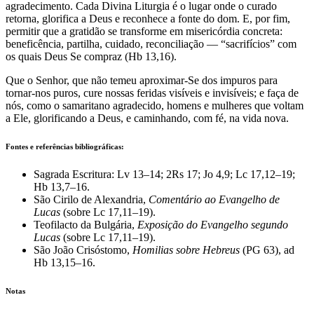
agradecimento. Cada Divina Liturgia é o lugar onde o curado
retorna, glorifica a Deus e reconhece a fonte do dom. E, por fim,
permitir que a gratidão se transforme em misericórdia concreta:
beneficência, partilha, cuidado, reconciliação — “sacrifícios” com
os quais Deus Se compraz (Hb 13,16).
Que o Senhor, que não temeu aproximar-Se dos impuros para
tornar-nos puros, cure nossas feridas visíveis e invisíveis; e faça de
nós, como o samaritano agradecido, homens e mulheres que voltam
a Ele, glorificando a Deus, e caminhando, com fé, na vida nova.
Fontes e referências bibliográficas:
Sagrada Escritura: Lv 13–14; 2Rs 17; Jo 4,9; Lc 17,12–19;
Hb 13,7–16.
São Cirilo de Alexandria,
Comentário ao Evangelho de
Lucas
(sobre Lc 17,11–19).
Teofilacto da Bulgária,
Exposição do Evangelho segundo
Lucas
(sobre Lc 17,11–19).
São João Crisóstomo,
Homilias sobre Hebreus
(PG 63), ad
Hb 13,15–16.
Notas