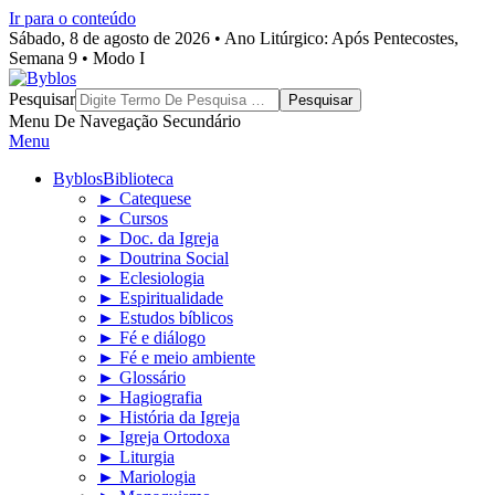
Ir para o conteúdo
Sábado, 8 de agosto de 2026 • Ano Litúrgico: Após Pentecostes,
Semana 9 • Modo I
Byblos
Pesquisar
Menu De Navegação Secundário
Menu
Byblos
Biblioteca
► Catequese
► Cursos
► Doc. da Igreja
► Doutrina Social
► Eclesiologia
► Espiritualidade
► Estudos bíblicos
► Fé e diálogo
► Fé e meio ambiente
► Glossário
► Hagiografia
► História da Igreja
► Igreja Ortodoxa
► Liturgia
► Mariologia