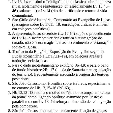
Lv 13–14 constitui o “código” bíblico clássico sobre impureza
ritual, isolamento e reintegração; cf. especialmente Lv 13,45–
46 (isolamento) e Lv 14 (rito de purificação e retorno à vida
comunitária).
São Cirilo de Alexandria, Comentário ao Evangelho de Lucas
(passagens sobre Lc 17,11–19; em edições críticas e também
em coleções patrísticas).
A apresentação ao sacerdote (Lc 17,14) supõe o procedimento
de Lv 14: o sacerdote verifica e ratifica a reintegração do
curado; não é “cura mágica”, mas discernimento e restauração
social-religiosa.
Teofilacto da Bulgária, Exposição do Evangelho segundo
Lucas (comentário a Lc 17,11–19), em coleções gregas e
traduções eclesiásticas.
Para o dado neotestamentário explícito: Jo 4,9; e para o pano
de fundo histórico: 2Rs 17 (queda de Samaria e reorganização
do território), frequentemente associado à origem das tensões
posteriores.
São João Crisóstomo, Homilias sobre Hebreus, especialmente
no entorno de Hb 13,15–16 (PG 63).
Hb 13,12–13 retoma o motivo do “fora do acampamento/fora
da porta” como lugar do opróbrio assumido por Cristo; o
paralelismo com Lv 13–14 reforça a dimensão de reintegração
pela compaixão.
São João Crisóstomo trata reiteradamente da ação de graças