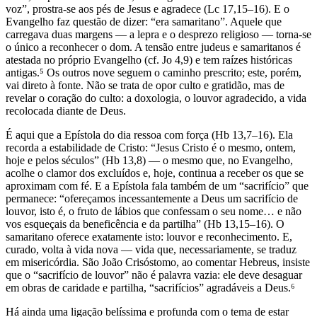
voz”, prostra-se aos pés de Jesus e agradece (Lc 17,15–16). E o
Evangelho faz questão de dizer: “era samaritano”. Aquele que
carregava duas margens — a lepra e o desprezo religioso — torna-se
o único a reconhecer o dom. A tensão entre judeus e samaritanos é
atestada no próprio Evangelho (cf. Jo 4,9) e tem raízes históricas
antigas.⁵ Os outros nove seguem o caminho prescrito; este, porém,
vai direto à fonte. Não se trata de opor culto e gratidão, mas de
revelar o coração do culto: a doxologia, o louvor agradecido, a vida
recolocada diante de Deus.
É aqui que a Epístola do dia ressoa com força (Hb 13,7–16). Ela
recorda a estabilidade de Cristo: “Jesus Cristo é o mesmo, ontem,
hoje e pelos séculos” (Hb 13,8) — o mesmo que, no Evangelho,
acolhe o clamor dos excluídos e, hoje, continua a receber os que se
aproximam com fé. E a Epístola fala também de um “sacrifício” que
permanece: “ofereçamos incessantemente a Deus um sacrifício de
louvor, isto é, o fruto de lábios que confessam o seu nome… e não
vos esqueçais da beneficência e da partilha” (Hb 13,15–16). O
samaritano oferece exatamente isto: louvor e reconhecimento. E,
curado, volta à vida nova — vida que, necessariamente, se traduz
em misericórdia. São João Crisóstomo, ao comentar Hebreus, insiste
que o “sacrifício de louvor” não é palavra vazia: ele deve desaguar
em obras de caridade e partilha, “sacrifícios” agradáveis a Deus.⁶
Há ainda uma ligação belíssima e profunda com o tema de estar