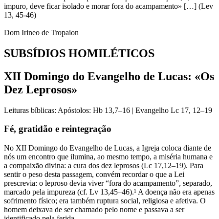
impuro, deve ficar isolado e morar fora do acampamento» […] (Lev
13, 45-46)
Dom Irineo de Tropaion​
SUBSÍDIOS
HOMILÉTICOS​
XII Domingo do Evangelho de Lucas: «Os
Dez Leprosos»
Leituras bíblicas: Apóstolos: Hb 13,7–16 | Evangelho Lc 17, 12–19
Fé, gratidão e reintegração
No XII Domingo do Evangelho de Lucas, a Igreja coloca diante de
nós um encontro que ilumina, ao mesmo tempo, a miséria humana e
a compaixão divina: a cura dos dez leprosos (Lc 17,12–19). Para
sentir o peso desta passagem, convém recordar o que a Lei
prescrevia: o leproso devia viver “fora do acampamento”, separado,
marcado pela impureza (cf. Lv 13,45–46).¹ A doença não era apenas
sofrimento físico; era também ruptura social, religiosa e afetiva. O
homem deixava de ser chamado pelo nome e passava a ser
identificado pela ferida.