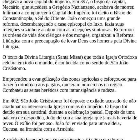
chegava à nova capital do império. Em 397, o bispo da capital,
Nectário, que sucedera a Gregório Nazianzeno, acabava de morrer.
Intimado a comparecer à Capital do Império, foi eleito o Bispo de
Constantinopla, a Sé do Oriente. João começou uma grande
reforma, desembaraçando a casa episcopal do luxo, fazia suas
refeições sozinho e acabou com as recepções suntuosas. Reformou
as ordens de vida dos clérigos e dos monges, organizou a Reforma
Litúrgica com a preocupação de levar Deus aos homens pela Divina
Liturgia.
O texto da Divina Liturgia (Santa Missa) que toda a Igreja Ortodoxa
celebra em todo o mundo, é conhecida como sendo de São João
Crisóstomo.
Empreendeu a evangelização das zonas agrícolas e esforçou-se para
trazer à ortodoxia aos pagãos, que eram numerosos na região.
Combateu as seitas heréticas com intransigência e rudeza.
Em 402, São João Crisóstomo foi deposto e exilado acusado de não
coadunar os interesses da Igreja com as do Império. O bispo foi
detido em sua catedral, durante a celebração pascal. Depois de uma
palavra de despedida, João deixou a sua igreja que jamais haveria de
rever. O exílio foi penoso. João foi enviado para uma aldeia,
Cucusa, na fronteira com a Armênia.
A saúde do bispo achava-se enfraquecida. O clima era duro e