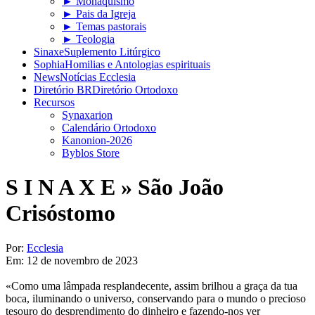
► Monaquismo
► Pais da Igreja
► Temas pastorais
► Teologia
Sinaxe
Suplemento Litúrgico
Sophia
Homilias e Antologias espirituais
News
Notícias Ecclesia
Diretório BR
Diretório Ortodoxo
Recursos
Synaxarion
Calendário Ortodoxo
Kanonion-2026
Byblos Store
S I N A X E »
São João
Crisóstomo
Por:
Ecclesia
Em:
12 de novembro de 2023
«Como uma lâmpada resplandecente, assim brilhou a graça da tua
boca, iluminando o universo, conservando para o mundo o precioso
tesouro do desprendimento do dinheiro e fazendo-nos ver