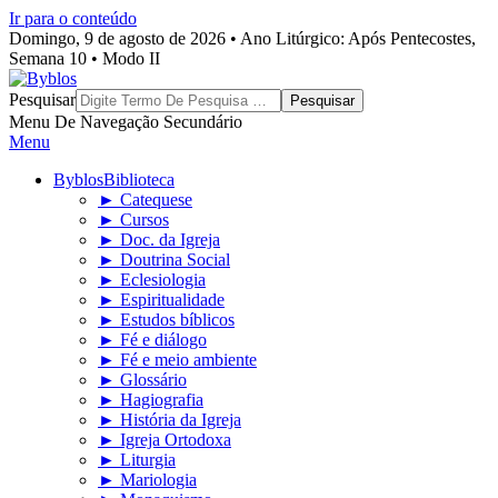
Ir para o conteúdo
Domingo, 9 de agosto de 2026 • Ano Litúrgico: Após Pentecostes,
Semana 10 • Modo II
Byblos
Pesquisar
Menu De Navegação Secundário
Menu
Byblos
Biblioteca
► Catequese
► Cursos
► Doc. da Igreja
► Doutrina Social
► Eclesiologia
► Espiritualidade
► Estudos bíblicos
► Fé e diálogo
► Fé e meio ambiente
► Glossário
► Hagiografia
► História da Igreja
► Igreja Ortodoxa
► Liturgia
► Mariologia