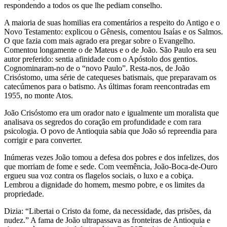
respondendo a todos os que lhe pediam conselho.
A maioria de suas homilias era comentários a respeito do Antigo e o
Novo Testamento: explicou o Gênesis, comentou Isaías e os Salmos.
O que fazia com mais agrado era pregar sobre o Evangelho.
Comentou longamente o de Mateus e o de João. São Paulo era seu
autor preferido: sentia afinidade com o Apóstolo dos gentios.
Cognominaram-no de o “novo Paulo”. Resta-nos, de João
Crisóstomo, uma série de catequeses batismais, que preparavam os
catecúmenos para o batismo. As últimas foram reencontradas em
1955, no monte Atos.
João Crisóstomo era um orador nato e igualmente um moralista que
analisava os segredos do coração em profundidade e com rara
psicologia. O povo de Antioquia sabia que João só repreendia para
corrigir e para converter.
Inúmeras vezes João tomou a defesa dos pobres e dos infelizes, dos
que morriam de fome e sede. Com veemência, João-Boca-de-Ouro
ergueu sua voz contra os flagelos sociais, o luxo e a cobiça.
Lembrou a dignidade do homem, mesmo pobre, e os limites da
propriedade.
Dizia: “Libertai o Cristo da fome, da necessidade, das prisões, da
nudez.” A fama de João ultrapassava as fronteiras de Antioquia e