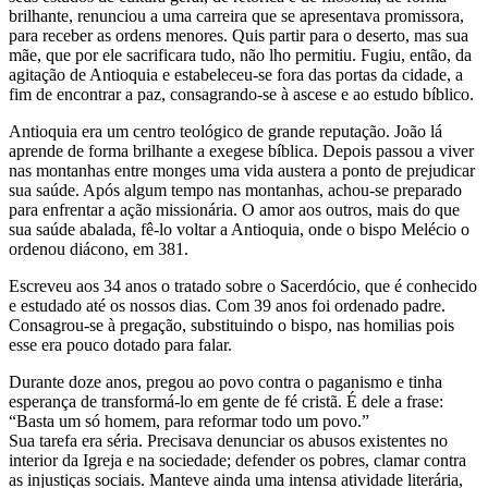
brilhante, renunciou a uma carreira que se apresentava promissora,
para receber as ordens menores. Quis partir para o deserto, mas sua
mãe, que por ele sacrificara tudo, não lho permitiu. Fugiu, então, da
agitação de Antioquia e estabeleceu-se fora das portas da cidade, a
fim de encontrar a paz, consagrando-se à ascese e ao estudo bíblico.
Antioquia era um centro teológico de grande reputação. João lá
aprende de forma brilhante a exegese bíblica. Depois passou a viver
nas montanhas entre monges uma vida austera a ponto de prejudicar
sua saúde. Após algum tempo nas montanhas, achou-se preparado
para enfrentar a ação missionária. O amor aos outros, mais do que
sua saúde abalada, fê-lo voltar a Antioquia, onde o bispo Melécio o
ordenou diácono, em 381.
Escreveu aos 34 anos o tratado sobre o Sacerdócio, que é conhecido
e estudado até os nossos dias. Com 39 anos foi ordenado padre.
Consagrou-se à pregação, substituindo o bispo, nas homilias pois
esse era pouco dotado para falar.
Durante doze anos, pregou ao povo contra o paganismo e tinha
esperança de transformá-lo em gente de fé cristã. É dele a frase:
“Basta um só homem, para reformar todo um povo.”
Sua tarefa era séria. Precisava denunciar os abusos existentes no
interior da Igreja e na sociedade; defender os pobres, clamar contra
as injustiças sociais. Manteve ainda uma intensa atividade literária,