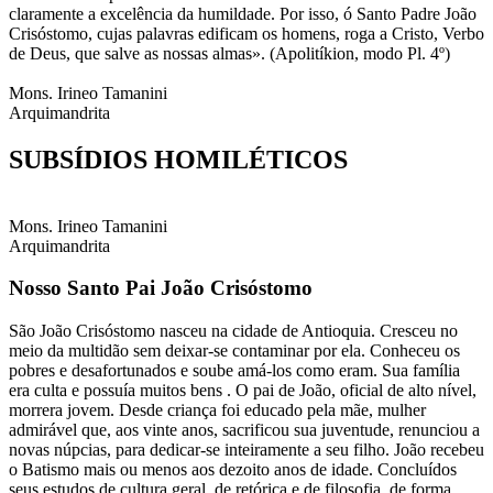
claramente a excelência da humildade. Por isso, ó Santo Padre João
Crisóstomo, cujas palavras edificam os homens, roga a Cristo, Verbo
de Deus, que salve as nossas almas». (Apolitíkion, modo Pl. 4º)
Mons. Irineo Tamanini​
Arquimandrita
SUBSÍDIOS
HOMILÉTICOS​
Mons. Irineo Tamanini​
Arquimandrita
Nosso Santo Pai João Crisóstomo
São João Crisóstomo nasceu na cidade de Antioquia. Cresceu no
meio da multidão sem deixar-se contaminar por ela. Conheceu os
pobres e desafortunados e soube amá-los como eram. Sua família
era culta e possuía muitos bens . O pai de João, oficial de alto nível,
morrera jovem. Desde criança foi educado pela mãe, mulher
admirável que, aos vinte anos, sacrificou sua juventude, renunciou a
novas núpcias, para dedicar-se inteiramente a seu filho. João recebeu
o Batismo mais ou menos aos dezoito anos de idade. Concluídos
seus estudos de cultura geral, de retórica e de filosofia, de forma