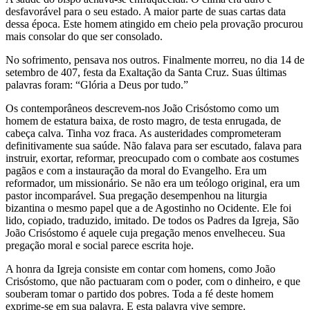
desfavorável para o seu estado. A maior parte de suas cartas data
dessa época. Este homem atingido em cheio pela provação procurou
mais consolar do que ser consolado.
No sofrimento, pensava nos outros. Finalmente morreu, no dia 14 de
setembro de 407, festa da Exaltação da Santa Cruz. Suas últimas
palavras foram: “Glória a Deus por tudo.”
Os contemporâneos descrevem-nos João Crisóstomo como um
homem de estatura baixa, de rosto magro, de testa enrugada, de
cabeça calva. Tinha voz fraca. As austeridades comprometeram
definitivamente sua saúde. Não falava para ser escutado, falava para
instruir, exortar, reformar, preocupado com o combate aos costumes
pagãos e com a instauração da moral do Evangelho. Era um
reformador, um missionário. Se não era um teólogo original, era um
pastor incomparável. Sua pregação desempenhou na liturgia
bizantina o mesmo papel que a de Agostinho no Ocidente. Ele foi
lido, copiado, traduzido, imitado. De todos os Padres da Igreja, São
João Crisóstomo é aquele cuja pregação menos envelheceu. Sua
pregação moral e social parece escrita hoje.
A honra da Igreja consiste em contar com homens, como João
Crisóstomo, que não pactuaram com o poder, com o dinheiro, e que
souberam tomar o partido dos pobres. Toda a fé deste homem
exprime-se em sua palavra. E esta palavra vive sempre.