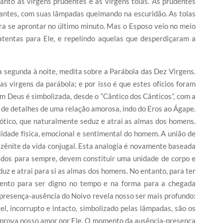
anto às virgens prudentes e às virgens tolas. As prudentes
antes, com suas lâmpadas queimando na escuridão. As tolas
ra se aprontar no último minuto. Mas o Esposo veio no meio
tentas para Ele, e repelindo aquelas que desperdiçaram a
a segunda à noite, medita sobre a Parábola das Dez Virgens.
s virgens da parábola; e por isso é que estes ofícios foram
m Deus é simbolizada, desde o “Cântico dos Cânticos”, com a
 de detalhes de uma relação amorosa, indo do Eros ao Ágape.
tico, que naturalmente seduz e atrai as almas dos homens.
idade física, emocional e sentimental do homem. A união de
 zênite da vida conjugal. Esta analogia é novamente baseada
idos para sempre, devem constituir uma unidade de corpo e
duz e atrai para si as almas dos homens. No entanto, para ter
tento para ser digno no tempo e na forma para a chegada
 presença-ausência do Noivo revela nosso ser mais profundo:
, incorrupto e intacto, simbolizado pelas lâmpadas, são os
o prova nosso amor por Ele. O momento da ausência-presença