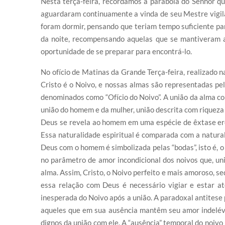
Nesta terça-feira, recordamos a parábola do Senhor qu
aguardaram continuamente a vinda de seu Mestre vigil
foram dormir, pensando que teriam tempo suficiente pa
da noite, recompensando aquelas que se mantiveram a
oportunidade de se preparar para encontrá-lo.
No ofício de Matinas da Grande Terça-feira, realizado n
Cristo é o Noivo, e nossas almas são representadas pela
denominados como “Ofício do Noivo”. A união da alma co
união do homem e da mulher, união descrita com riqueza
Deus se revela ao homem em uma espécie de êxtase eró
Essa naturalidade espiritual é comparada com a natural
Deus com o homem é simbolizada pelas “bodas”, isto é, o
no parâmetro de amor incondicional dos noivos que, un
alma. Assim, Cristo, o Noivo perfeito e mais amoroso, se
essa relação com Deus é necessário vigiar e estar a
inesperada do Noivo após a união. A paradoxal antitese
aqueles que em sua ausência mantêm seu amor indelével
dignos da união com ele. A “ausência” temporal do noiv