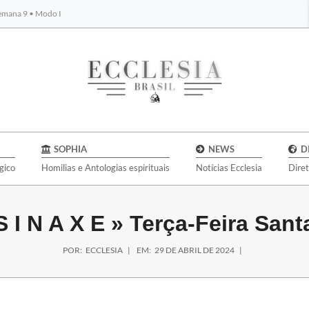
Semana 9 • Modo I
BYBLOS
SOPHIA
NEWS
D
gico
Homilias e Antologias espirituais
Notícias Ecclesia
Dire
S I N A X E »
Terça-Feira Sant
POR:
ECCLESIA
EM:
29 DE ABRIL DE 2024