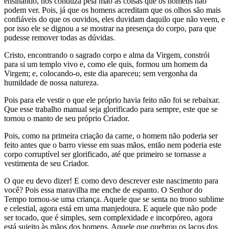
ensinando, nos conduza pela mão às coisas que os homens não
podem ver. Pois, já que os homens acreditam que os olhos são mais
confiáveis ​​do que os ouvidos, eles duvidam daquilo que não veem, e
por isso ele se dignou a se mostrar na presença do corpo, para que
pudesse remover todas as dúvidas.
Cristo, encontrando o sagrado corpo e alma da Virgem, constrói
para si um templo vivo e, como ele quis, formou um homem da
Virgem; e, colocando-o, este dia apareceu; sem vergonha da
humildade de nossa natureza.
Pois para ele vestir o que ele próprio havia feito não foi se rebaixar.
Que esse trabalho manual seja glorificado para sempre, este que se
tornou o manto de seu próprio Criador.
Pois, como na primeira criação da carne, o homem não poderia ser
feito antes que o barro viesse em suas mãos, então nem poderia este
corpo corruptível ser glorificado, até que primeiro se tornasse a
vestimenta de seu Criador.
O que eu devo dizer! E como devo descrever este nascimento para
você? Pois essa maravilha me enche de espanto. O Senhor do
Tempo tornou-se uma criança. Aquele que se senta no trono sublime
e celestial, agora está em uma manjedoura. E aquele que não pode
ser tocado, que é simples, sem complexidade e incorpóreo, agora
está sujeito às mãos dos homens. Aquele que quebrou os laços dos