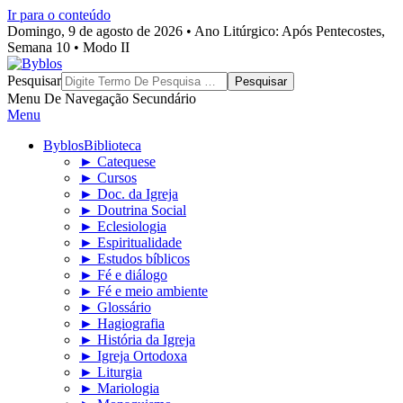
Ir para o conteúdo
Domingo, 9 de agosto de 2026 • Ano Litúrgico: Após Pentecostes,
Semana 10 • Modo II
Byblos
Pesquisar
Menu De Navegação Secundário
Menu
Byblos
Biblioteca
► Catequese
► Cursos
► Doc. da Igreja
► Doutrina Social
► Eclesiologia
► Espiritualidade
► Estudos bíblicos
► Fé e diálogo
► Fé e meio ambiente
► Glossário
► Hagiografia
► História da Igreja
► Igreja Ortodoxa
► Liturgia
► Mariologia