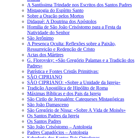
A Santíssima Trindade nos Escritos dos Santos Padres
Mistagogia do Espírito Santo
Sobre a Oração pelos Mortos
Didaquè: A Doutrina dos Apóstolos
Homilia de São João Crisóstomo para a Festa da
Natividade do Senhor
São Jerônimo
A Presença Oculta: Reflexões sobre a Paixão,
Ressurreição e Redenção de Cristo
Actas dos Mártires
G. Florovsky: «São Gregório Palamas e a Tradição dos
Padres»
Patrística e Fontes Cristãs Primitivas:
SÃO CIPRIANO
SÃO CIPRIANO: «Sobre a Unidade da Igreja»
Tradição Apostólica de Hipólito de Roma
Máximas Bíblicas e dos Pais da Igreja
São Cirilo de Jerusalém: Catequeses Mistagógicas
São João Damasceno
São Gregório de Nissa: «Sobre A Vida de Moisés»
Os Santos Padres da Igreja
Os Santos Padres
São João Crisóstomo – Antologia
Padres Capadócios – Antologia
Sabedoria dos Santos Pais Ortodoxos