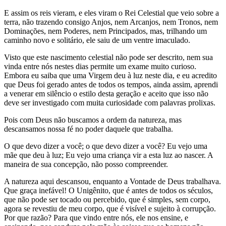
E assim os reis vieram, e eles viram o Rei Celestial que veio sobre a
terra, não trazendo consigo Anjos, nem Arcanjos, nem Tronos, nem
Dominações, nem Poderes, nem Principados, mas, trilhando um
caminho novo e solitário, ele saiu de um ventre imaculado.
Visto que este nascimento celestial não pode ser descrito, nem sua
vinda entre nós nestes dias permite um exame muito curioso.
Embora eu saiba que uma Virgem deu à luz neste dia, e eu acredito
que Deus foi gerado antes de todos os tempos, ainda assim, aprendi
a venerar em silêncio o estilo desta geração e aceito que isso não
deve ser investigado com muita curiosidade com palavras prolixas.
Pois com Deus não buscamos a ordem da natureza, mas
descansamos nossa fé no poder daquele que trabalha.
O que devo dizer a você; o que devo dizer a você? Eu vejo uma
mãe que deu à luz; Eu vejo uma criança vir a esta luz ao nascer. A
maneira de sua concepção, não posso compreender.
A natureza aqui descansou, enquanto a Vontade de Deus trabalhava.
Que graça inefável! O Unigênito, que é antes de todos os séculos,
que não pode ser tocado ou percebido, que é simples, sem corpo,
agora se revestiu de meu corpo, que é visível e sujeito à corrupção.
Por que razão? Para que vindo entre nós, ele nos ensine, e