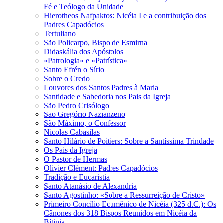
Fé e Teólogo da Unidade
Hierotheos Nafpaktos: Nicéia I e a contribuição dos
Padres Capadócios
Tertuliano
São Policarpo, Bispo de Esmirna
Didaskália dos Apóstolos
«Patrologia» e «Patrística»
Santo Efrén o Sírio
Sobre o Credo
Louvores dos Santos Padres à Maria
Santidade e Sabedoria nos Pais da Igreja
São Pedro Crisólogo
São Gregório Nazianzeno
São Máximo, o Confessor
Nicolas Cabasilas
Santo Hilário de Poitiers: Sobre a Santíssima Trindade
Os Pais da Igreja
O Pastor de Hermas
Olivier Clèment: Padres Capadócios
Tradição e Eucaristia
Santo Atanásio de Alexandria
Santo Agostinho: «Sobre a Ressurreição de Cristo»
Primeiro Concílio Ecumênico de Nicéia (325 d.C.): Os
Cânones dos 318 Bispos Reunidos em Nicéia da
Bítinia