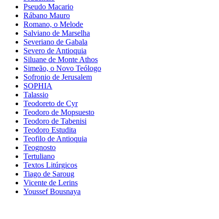
Pseudo Macario
Rábano Mauro
Romano, o Melode
Salviano de Marselha
Severiano de Gabala
Severo de Antioquia
Siluane de Monte Athos
Simeão, o Novo Teólogo
Sofronio de Jerusalem
SOPHIA
Talassio
Teodoreto de Cyr
Teodoro de Mopsuesto
Teodoro de Tabenisi
Teodoro Estudita
Teofilo de Antioquia
Teognosto
Tertuliano
Textos Litúrgicos
Tiago de Saroug
Vicente de Lerins
Youssef Bousnaya