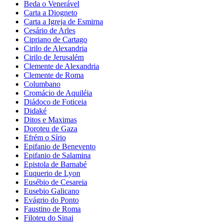
Beda o Venerável
Carta a Diogneto
Carta a Igreja de Esmirna
Cesário de Arles
Cipriano de Cartago
Cirilo de Alexandria
Cirilo de Jerusalém
Clemente de Alexandria
Clemente de Roma
Columbano
Cromácio de Aquiléia
Diádoco de Foticeia
Didaké
Ditos e Maximas
Doroteu de Gaza
Efrém o Sírio
Epifanio de Benevento
Epifanio de Salamina
Epistola de Barnabé
Euquerio de Lyon
Eusébio de Cesareia
Eusebio Galicano
Evágrio do Ponto
Faustino de Roma
Filoteu do Sinai