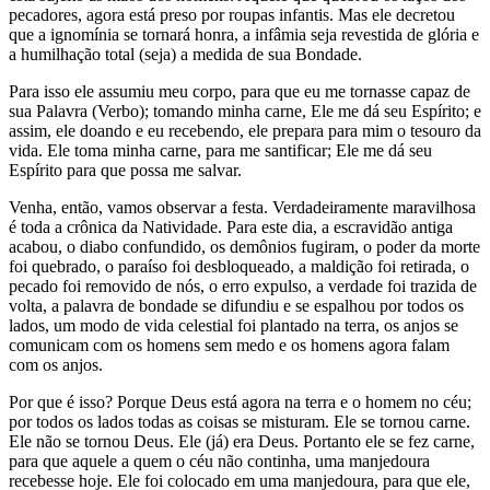
pecadores, agora está preso por roupas infantis. Mas ele decretou
que a ignomínia se tornará honra, a infâmia seja revestida de glória e
a humilhação total (seja) a medida de sua Bondade.
Para isso ele assumiu meu corpo, para que eu me tornasse capaz de
sua Palavra (Verbo); tomando minha carne, Ele me dá seu Espírito; e
assim, ele doando e eu recebendo, ele prepara para mim o tesouro da
vida. Ele toma minha carne, para me santificar; Ele me dá seu
Espírito para que possa me salvar.
Venha, então, vamos observar a festa. Verdadeiramente maravilhosa
é toda a crônica da Natividade. Para este dia, a escravidão antiga
acabou, o diabo confundido, os demônios fugiram, o poder da morte
foi quebrado, o paraíso foi desbloqueado, a maldição foi retirada, o
pecado foi removido de nós, o erro expulso, a verdade foi trazida de
volta, a palavra de bondade se difundiu e se espalhou por todos os
lados, um modo de vida celestial foi plantado na terra, os anjos se
comunicam com os homens sem medo e os homens agora falam
com os anjos.
Por que é isso? Porque Deus está agora na terra e o homem no céu;
por todos os lados todas as coisas se misturam. Ele se tornou carne.
Ele não se tornou Deus. Ele (já) era Deus. Portanto ele se fez carne,
para que aquele a quem o céu não continha, uma manjedoura
recebesse hoje. Ele foi colocado em uma manjedoura, para que ele,