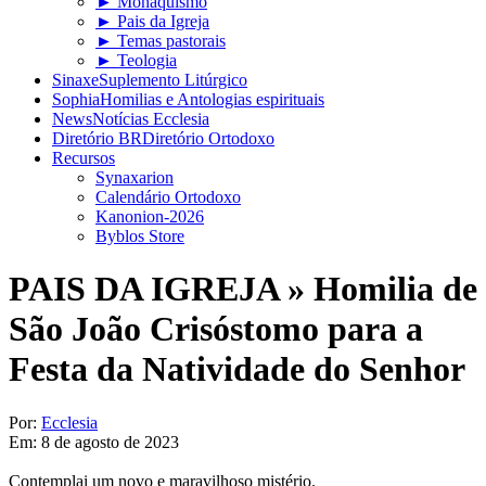
► Monaquismo
► Pais da Igreja
► Temas pastorais
► Teologia
Sinaxe
Suplemento Litúrgico
Sophia
Homilias e Antologias espirituais
News
Notícias Ecclesia
Diretório BR
Diretório Ortodoxo
Recursos
Synaxarion
Calendário Ortodoxo
Kanonion-2026
Byblos Store
PAIS DA IGREJA »
Homilia de
São João Crisóstomo para a
Festa da Natividade do Senhor
Por:
Ecclesia
Em:
8 de agosto de 2023
Contemplai um novo e maravilhoso mistério.