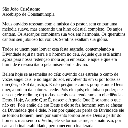
São João Crisóstomo
Arcebispo de Constantinopla
Meus ouvidos ressoam com a música do pastor, sem entoar uma
melodia suave, mas entoando um hino celestial completo. Os anjos
cantam. Os Arcanjos combinam sua voz em harmonia. Os querubins
cantam seu jubiloso louvor. Os Serafins exaltam sua glória.
Todos se unem para louvar esta festa sagrada, contemplando a
Divindade aqui na terra e o homem no céu. Aquele que está acima,
agora para nossa redenção mora aqui embaixo; e aquele que era
humilde é ressuscitado pela misericórdia divina.
Belém hoje se assemelha ao céu; ouvindo das estrelas o canto de
vozes angelicais; e no lugar do sol, envolvendo em si por todas as
direções, o Sol da justiça. E não pergunte como: porque onde Deus
quer, a ordem da natureza cede. Pois ele quis; ele tinha o poder; ele
desceu; ele redimiu; (e) todas as coisas se renderam em obediência a
Deus. Hoje, Aquele Que É, nasce; e Aquele Que É se torna o que
não era. Pois então ele era Deus e ele se fez homem; sem se afastar
da Divindade que é dele. Nem por qualquer perda de Divindade ele
se tornou homem, nem por aumento tornou-se ele Deus a partir do
homem; mas sendo o Verbo, ele se tornou carne, sua natureza, por
causa da inalterabilidade, permanecendo inalterada.