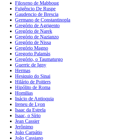
Filoxeno de Mabboug
Fulgêncio De Ruspe
Gaudencio de Brescia
Germano de Constantinopla
Gregório de Agrigento
Gregório de Narek
Gregório de Nazianzo
Gregório de Nissa
Gregório Magno
Gregorio Palamàs
Gregório, o Taumaturgo
Guerric de Igny
Hermas
Hesiquio do Sinai
Hilário de Poitiers
Hipólito de Roma
Homilias
Inácio de Antioquia
Ireneu de Lyon
Isaac da Estrela
Isaac, o Sírio
Jean Cassier
Jerônimo
João Carpátio
João Cassiano