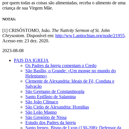
por quem todas as coisas são alimentadas, receba o alimento de uma
criança de sua Virgem Mãe.
NOTAS:
[1] CRISÓSTOMO, João.
The Nativity Sermon of St. John
Chrysostom
. Disponível em:
http://ww1.antiochian.org/node/21955
.
Acesso em: 23 dez. 2020.
2023-08-08
PAIS DA IGREJA
Os Padres da Igreja comentam o Credo
São Basílio, o Grande: «Um monge no mundo do
Helenismo»
Clemente de Alexandria: Ideais de Fé, Conduta e
Salvação
São Germano de Constantinopla
Santo Epifânio de Salamina
São João Clímaco
São Cirilo de Alexandria: Homilias
São Leão Magno
São Gregório de Nissa
Estudo dos Padres da Igreja
Santo Ireneu, Bispo de Lyon (130-208): Defensor da