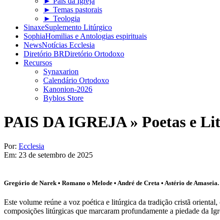
► Pais da Igreja
► Temas pastorais
► Teologia
Sinaxe
Suplemento Litúrgico
Sophia
Homilias e Antologias espirituais
News
Notícias Ecclesia
Diretório BR
Diretório Ortodoxo
Recursos
Synaxarion
Calendário Ortodoxo
Kanonion-2026
Byblos Store
PAIS DA IGREJA »
Poetas e Li
Por:
Ecclesia
Em:
23 de setembro de 2025
Gregório de Narek • Romano o Melode • André de Creta • Astério de Amaseia.
Este volume reúne a voz poética e litúrgica da tradição cristã orienta
composições litúrgicas que marcaram profundamente a piedade da Igr