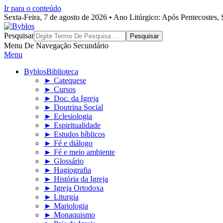
Ir para o conteúdo
Sexta-Feira, 7 de agosto de 2026 • Ano Litúrgico: Após Pentecostes
Byblos
Pesquisar
Menu De Navegação Secundário
Menu
Byblos
Biblioteca
► Catequese
► Cursos
► Doc. da Igreja
► Doutrina Social
► Eclesiologia
► Espiritualidade
► Estudos bíblicos
► Fé e diálogo
► Fé e meio ambiente
► Glossário
► Hagiografia
► História da Igreja
► Igreja Ortodoxa
► Liturgia
► Mariologia
► Monaquismo