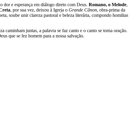
ndo dor e esperança em diálogo direto com Deus.
Romano, o Melode
,
Creta
, por sua vez, deixou à Igreja o
Grande Cânon
, obra-prima da
oeta, soube unir clareza pastoral e beleza literária, compondo homilias
eza caminham juntas, a palavra se faz canto e o canto se torna oração.
o Deus que se fez homem para a nossa salvação.