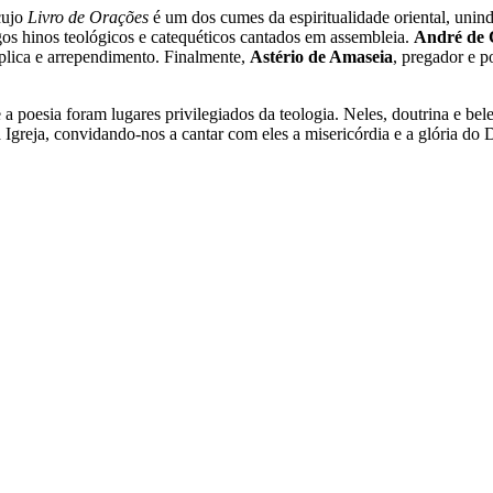
cujo
Livro de Orações
é um dos cumes da espiritualidade oriental, uni
gos hinos teológicos e catequéticos cantados em assembleia.
André de 
úplica e arrependimento. Finalmente,
Astério de Amaseia
, pregador e p
 a poesia foram lugares privilegiados da teologia. Neles, doutrina e bel
da Igreja, convidando-nos a cantar com eles a misericórdia e a glória d