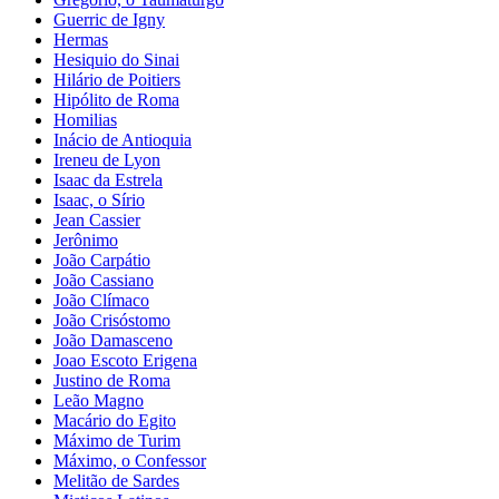
Guerric de Igny
Hermas
Hesiquio do Sinai
Hilário de Poitiers
Hipólito de Roma
Homilias
Inácio de Antioquia
Ireneu de Lyon
Isaac da Estrela
Isaac, o Sírio
Jean Cassier
Jerônimo
João Carpátio
João Cassiano
João Clímaco
João Crisóstomo
João Damasceno
Joao Escoto Erigena
Justino de Roma
Leão Magno
Macário do Egito
Máximo de Turim
Máximo, o Confessor
Melitão de Sardes