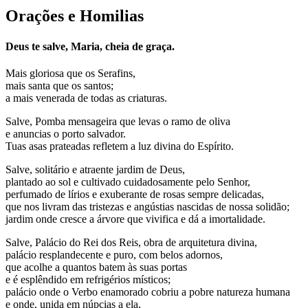
Orações e Homilias
Deus te salve, Maria, cheia de graça.
Mais gloriosa que os Serafins,
mais santa que os santos;
a mais venerada de todas as criaturas.
Salve, Pomba mensageira que levas o ramo de oliva
e anuncias o porto salvador.
Tuas asas prateadas refletem a luz divina do Espírito.
Salve, solitário e atraente jardim de Deus,
plantado ao sol e cultivado cuidadosamente pelo Senhor,
perfumado de lírios e exuberante de rosas sempre delicadas,
que nos livram das tristezas e angústias nascidas de nossa solidão;
jardim onde cresce a árvore que vivifica e dá a imortalidade.
Salve, Palácio do Rei dos Reis, obra de arquitetura divina,
palácio resplandecente e puro, com belos adornos,
que acolhe a quantos batem às suas portas
e é esplêndido em refrigérios místicos;
palácio onde o Verbo enamorado cobriu a pobre natureza humana
e onde, unida em núpcias a ela,