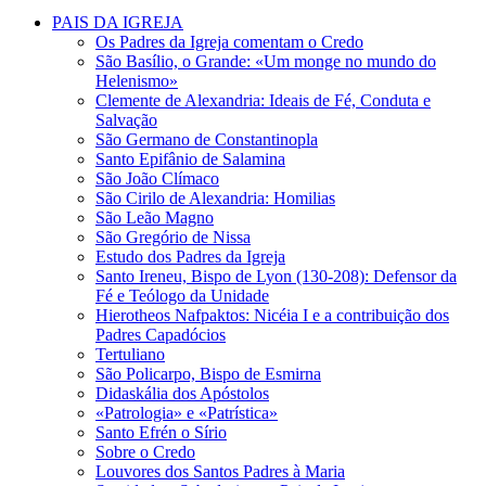
PAIS DA IGREJA
Os Padres da Igreja comentam o Credo
São Basílio, o Grande: «Um monge no mundo do
Helenismo»
Clemente de Alexandria: Ideais de Fé, Conduta e
Salvação
São Germano de Constantinopla
Santo Epifânio de Salamina
São João Clímaco
São Cirilo de Alexandria: Homilias
São Leão Magno
São Gregório de Nissa
Estudo dos Padres da Igreja
Santo Ireneu, Bispo de Lyon (130-208): Defensor da
Fé e Teólogo da Unidade
Hierotheos Nafpaktos: Nicéia I e a contribuição dos
Padres Capadócios
Tertuliano
São Policarpo, Bispo de Esmirna
Didaskália dos Apóstolos
«Patrologia» e «Patrística»
Santo Efrén o Sírio
Sobre o Credo
Louvores dos Santos Padres à Maria