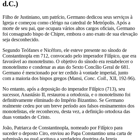
d.C.)
Filho de Justiniano, um patrício, Germano dedicou seus serviços à
Igreja e começou como clérigo na catedral de Metrópolis. Após a
morte de seu pai, que ocupara vários altos cargos oficiais, Germano
foi consagrado bispo de Chipre, embora o ano exato de sua elevação
seja desconhecido.
Segundo Teófanes e Nicéforo, ele esteve presente no sínodo de
Constantinopla em 712, convocado pelo imperador Filípico, que era
favorável ao monotelismo. O objetivo do sínodo era restabelecer o
monotelismo e condenar as atas do Sexto Concílio Geral de 681.
Germano é mencionado por ter cedido à vontade imperial, junto
com a maioria dos bispos gregos (Mansi,
Conc. Coll.
, XII, 192-96).
No entanto, após a deposição do imperador Filípico (713), seu
sucessor, Anastásio II, restaurou a ortodoxia, e o monotelismo foi
definitivamente eliminado do Império Bizantino. Se Germano
realmente cedeu por um breve período aos falsos ensinamentos dos
monotelistas, ele reconheceu, desta vez, a definição ortodoxa das
duas vontades de Cristo.
João, Patriarca de Constantinopla, nomeado por Filípico para
suceder o deposto Ciro, enviou ao Papa Constantino uma carta de
submissão na qual aceitava a verdadeira doutrina da Igreja