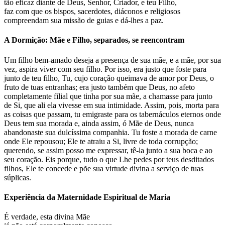
tão eficaz diante de Deus, Senhor, Criador, e teu Filho,
faz com que os bispos, sacerdotes, diáconos e religiosos
compreendam sua missão de guias e dá-lhes a paz.
A Dormição: Mãe e Filho, separados, se reencontram
Um filho bem-amado deseja a presença de sua mãe, e a mãe, por sua
vez, aspira viver com seu filho. Por isso, era justo que foste para
junto de teu filho, Tu, cujo coração queimava de amor por Deus, o
fruto de tuas entranhas; era justo também que Deus, no afeto
completamente filial que tinha por sua mãe, a chamasse para junto
de Si, que ali ela vivesse em sua intimidade. Assim, pois, morta para
as coisas que passam, tu emigraste para os tabernáculos eternos onde
Deus tem sua morada e, ainda assim, ó Mãe de Deus, nunca
abandonaste sua dulcíssima companhia. Tu foste a morada de carne
onde Ele repousou; Ele te atraiu a Si, livre de toda corrupção;
querendo, se assim posso me expressar, tê-la junto a sua boca e ao
seu coração. Eis porque, tudo o que Lhe pedes por teus desditados
filhos, Ele te concede e põe sua virtude divina a serviço de tuas
súplicas.
Experiência da Maternidade Espiritual de Maria
É verdade, esta divina Mãe