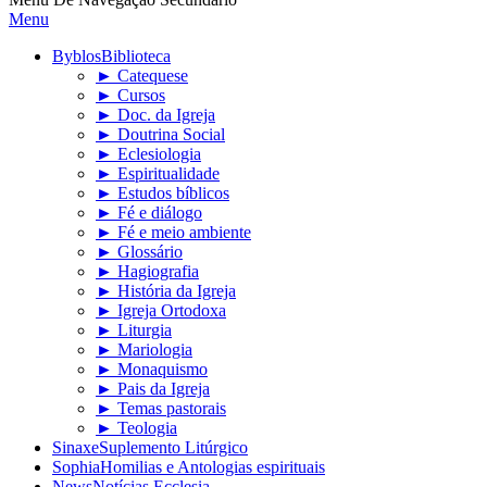
Menu
Byblos
Biblioteca
► Catequese
► Cursos
► Doc. da Igreja
► Doutrina Social
► Eclesiologia
► Espiritualidade
► Estudos bíblicos
► Fé e diálogo
► Fé e meio ambiente
► Glossário
► Hagiografia
► História da Igreja
► Igreja Ortodoxa
► Liturgia
► Mariologia
► Monaquismo
► Pais da Igreja
► Temas pastorais
► Teologia
Sinaxe
Suplemento Litúrgico
Sophia
Homilias e Antologias espirituais
News
Notícias Ecclesia