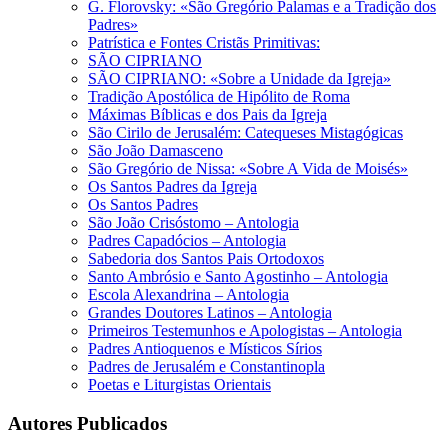
G. Florovsky: «São Gregório Palamas e a Tradição dos
Padres»
Patrística e Fontes Cristãs Primitivas:
SÃO CIPRIANO
SÃO CIPRIANO: «Sobre a Unidade da Igreja»
Tradição Apostólica de Hipólito de Roma
Máximas Bíblicas e dos Pais da Igreja
São Cirilo de Jerusalém: Catequeses Mistagógicas
São João Damasceno
São Gregório de Nissa: «Sobre A Vida de Moisés»
Os Santos Padres da Igreja
Os Santos Padres
São João Crisóstomo – Antologia
Padres Capadócios – Antologia
Sabedoria dos Santos Pais Ortodoxos
Santo Ambrósio e Santo Agostinho – Antologia
Escola Alexandrina – Antologia
Grandes Doutores Latinos – Antologia
Primeiros Testemunhos e Apologistas – Antologia
Padres Antioquenos e Místicos Sírios
Padres de Jerusalém e Constantinopla
Poetas e Liturgistas Orientais
Autores Publicados