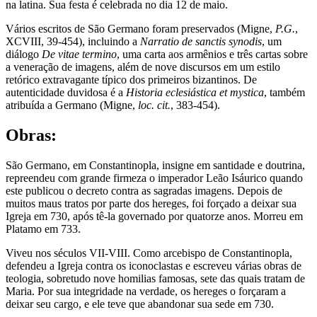
na latina. Sua festa é celebrada no dia 12 de maio.
Vários escritos de São Germano foram preservados (Migne,
P.G.
,
XCVIII, 39-454), incluindo a
Narratio de sanctis synodis
, um
diálogo
De vitae termino
, uma carta aos armênios e três cartas sobre
a veneração de imagens, além de nove discursos em um estilo
retórico extravagante típico dos primeiros bizantinos. De
autenticidade duvidosa é a
Historia eclesiástica et mystica
, também
atribuída a Germano (Migne,
loc. cit.
, 383-454).
Obras:
São Germano, em Constantinopla, insigne em santidade e doutrina,
repreendeu com grande firmeza o imperador Leão Isáurico quando
este publicou o decreto contra as sagradas imagens. Depois de
muitos maus tratos por parte dos hereges, foi forçado a deixar sua
Igreja em 730, após tê-la governado por quatorze anos. Morreu em
Platamo em 733.
Viveu nos séculos VII-VIII. Como arcebispo de Constantinopla,
defendeu a Igreja contra os iconoclastas e escreveu várias obras de
teologia, sobretudo nove homilias famosas, sete das quais tratam de
Maria. Por sua integridade na verdade, os hereges o forçaram a
deixar seu cargo, e ele teve que abandonar sua sede em 730.