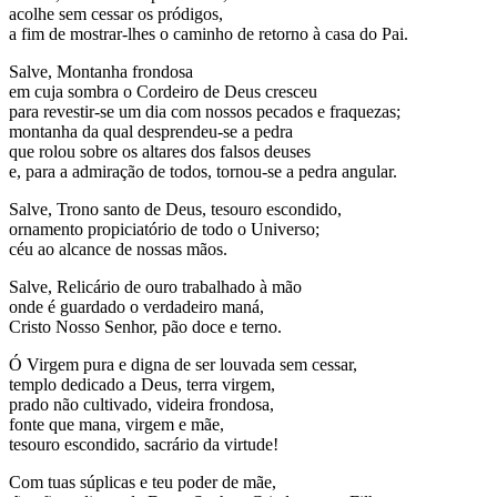
acolhe sem cessar os pródigos,
a fim de mostrar-lhes o caminho de retorno à casa do Pai.
Salve, Montanha frondosa
em cuja sombra o Cordeiro de Deus cresceu
para revestir-se um dia com nossos pecados e fraquezas;
montanha da qual desprendeu-se a pedra
que rolou sobre os altares dos falsos deuses
e, para a admiração de todos, tornou-se a pedra angular.
Salve, Trono santo de Deus, tesouro escondido,
ornamento propiciatório de todo o Universo;
céu ao alcance de nossas mãos.
Salve, Relicário de ouro trabalhado à mão
onde é guardado o verdadeiro maná,
Cristo Nosso Senhor, pão doce e terno.
Ó Virgem pura e digna de ser louvada sem cessar,
templo dedicado a Deus, terra virgem,
prado não cultivado, videira frondosa,
fonte que mana, virgem e mãe,
tesouro escondido, sacrário da virtude!
Com tuas súplicas e teu poder de mãe,