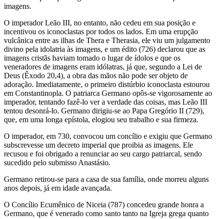
imagens.
O imperador Leão III, no entanto, não cedeu em sua posição e
incentivou os iconoclastas por todos os lados. Em uma erupção
vulcânica entre as ilhas de Thera e Therasia, ele viu um julgamento
divino pela idolatria às imagens, e um édito (726) declarou que as
imagens cristãs haviam tomado o lugar de ídolos e que os
veneradores de imagens eram idólatras, já que, segundo a Lei de
Deus (Êxodo 20,4), a obra das mãos não pode ser objeto de
adoração. Imediatamente, o primeiro distúrbio iconoclasta estourou
em Constantinopla. O patriarca Germano opôs-se vigorosamente ao
imperador, tentando fazê-lo ver a verdade das coisas, mas Leão III
tentou desonrá-lo. Germano dirigiu-se ao Papa Gregório II (729),
que, em uma longa epístola, elogiou seu trabalho e sua firmeza.
O imperador, em 730, convocou um concílio e exigiu que Germano
subscrevesse um decreto imperial que proibia as imagens. Ele
recusou e foi obrigado a renunciar ao seu cargo patriarcal, sendo
sucedido pelo submisso Anastásio.
Germano retirou-se para a casa de sua família, onde morreu alguns
anos depois, já em idade avançada.
O Concílio Ecumênico de Niceia (787) concedeu grande honra a
Germano, que é venerado como santo tanto na Igreja grega quanto