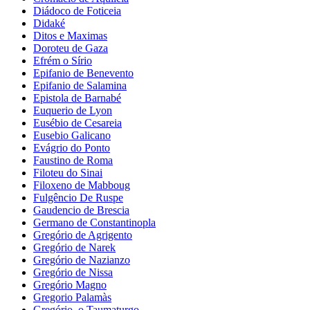
Diádoco de Foticeia
Didaké
Ditos e Maximas
Doroteu de Gaza
Efrém o Sírio
Epifanio de Benevento
Epifanio de Salamina
Epistola de Barnabé
Euquerio de Lyon
Eusébio de Cesareia
Eusebio Galicano
Evágrio do Ponto
Faustino de Roma
Filoteu do Sinai
Filoxeno de Mabboug
Fulgêncio De Ruspe
Gaudencio de Brescia
Germano de Constantinopla
Gregório de Agrigento
Gregório de Narek
Gregório de Nazianzo
Gregório de Nissa
Gregório Magno
Gregorio Palamàs
Gregório, o Taumaturgo