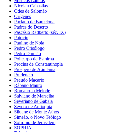
Misticos Latinos
Nicolau Cabasilas
Odes de Salomão
Orígenes
Paciano de Barcelona
Padres do Deserto
Pascásio Radberto (séc. IX)
Patrício
Paulino de Nola
Pedro Crisólogo
Pedro Damião
Policarpo de Esmirna
Proclus de Constantinopla
Prospero de Aquitania
Prudencio
Pseudo Macario
Rábano Mauro
Romano, o Melode
Salviano de Marselha
Severiano de Gabala
Severo de Antioquia
Siluane de Monte Athos
Simeão, o Novo Teólogo
Sofronio de Jerusalem
SOPHIA