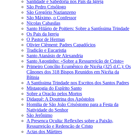
Santidade e Sabedoria nos Pais da Igreja
São Pedro Crisólogo
São Gregório Nazianzeno
São Máximo, o Confessor
Nicolas Cabasilas
Santo Hilário de Poitiers: Sobre a Santíssima Trindade
Os Pais da Igreja
O Pastor de Hermas
Olivier Clèment: Padres Capadócios
Tradição e Eucaristia
Santo Atanásio de Alexandria
Santo Agostinho: «Sobre a Ressurreição de Cristo»
Primeiro Concílio Ecumênico de Nicéia (325 d.C.): Os
Cânones dos 318 Bispos Reunidos em Nicéia da
Bítinia
A Santíssima Trindade nos Escritos dos Santos Padres
Mistagogia do Espírito Santo
Sobre a Oração pelos Mortos
Didaquè: A Doutrina dos Apóstolos
Homilia de São João Crisóstomo para a Festa da
Natividade do Senhor
São Jerônimo
A Presença Oculta: Reflexões sobre a Paixão,
Ressurreição e Redenção de Cristo
Actas dos Mártires