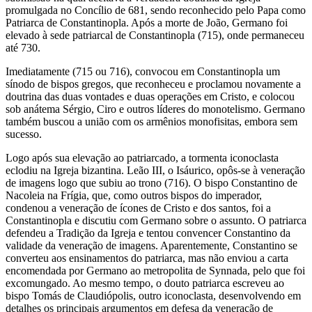
promulgada no Concílio de 681, sendo reconhecido pelo Papa como
Patriarca de Constantinopla. Após a morte de João, Germano foi
elevado à sede patriarcal de Constantinopla (715), onde permaneceu
até 730.
Imediatamente (715 ou 716), convocou em Constantinopla um
sínodo de bispos gregos, que reconheceu e proclamou novamente a
doutrina das duas vontades e duas operações em Cristo, e colocou
sob anátema Sérgio, Ciro e outros líderes do monotelismo. Germano
também buscou a união com os armênios monofisitas, embora sem
sucesso.
Logo após sua elevação ao patriarcado, a tormenta iconoclasta
eclodiu na Igreja bizantina. Leão III, o Isáurico, opôs-se à veneração
de imagens logo que subiu ao trono (716). O bispo Constantino de
Nacoleia na Frígia, que, como outros bispos do imperador,
condenou a veneração de ícones de Cristo e dos santos, foi a
Constantinopla e discutiu com Germano sobre o assunto. O patriarca
defendeu a Tradição da Igreja e tentou convencer Constantino da
validade da veneração de imagens. Aparentemente, Constantino se
converteu aos ensinamentos do patriarca, mas não enviou a carta
encomendada por Germano ao metropolita de Synnada, pelo que foi
excomungado. Ao mesmo tempo, o douto patriarca escreveu ao
bispo Tomás de Claudiópolis, outro iconoclasta, desenvolvendo em
detalhes os principais argumentos em defesa da veneração de