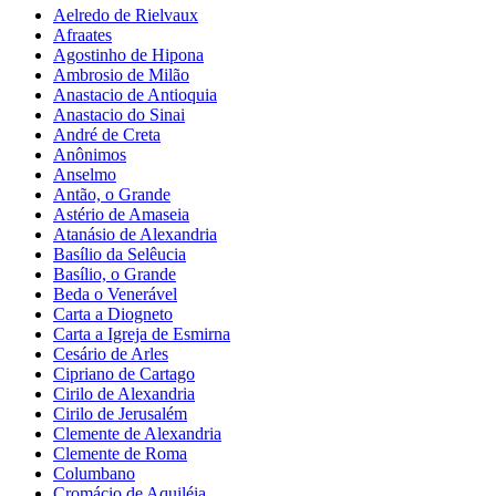
Aelredo de Rielvaux
Afraates
Agostinho de Hipona
Ambrosio de Milão
Anastacio de Antioquia
Anastacio do Sinai
André de Creta
Anônimos
Anselmo
Antão, o Grande
Astério de Amaseia
Atanásio de Alexandria
Basílio da Selêucia
Basílio, o Grande
Beda o Venerável
Carta a Diogneto
Carta a Igreja de Esmirna
Cesário de Arles
Cipriano de Cartago
Cirilo de Alexandria
Cirilo de Jerusalém
Clemente de Alexandria
Clemente de Roma
Columbano
Cromácio de Aquiléia