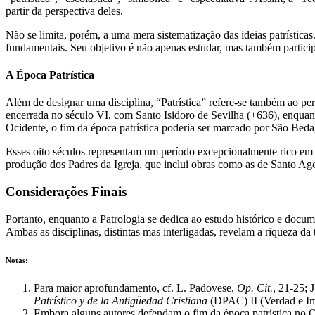
partir da perspectiva deles.
Não se limita, porém, a uma mera sistematização das ideias patrística
fundamentais. Seu objetivo é não apenas estudar, mas também partici
A Época Patrística
Além de designar uma disciplina, “Patrística” refere-se também ao per
encerrada no século VI, com Santo Isidoro de Sevilha (+636), enquan
Ocidente, o fim da época patrística poderia ser marcado por São Beda
Esses oito séculos representam um período excepcionalmente rico em r
produção dos Padres da Igreja, que inclui obras como as de Santo Agost
Considerações Finais
Portanto, enquanto a Patrologia se dedica ao estudo histórico e docu
Ambas as disciplinas, distintas mas interligadas, revelam a riqueza da 
Notas:
Para maior aprofundamento, cf. L. Padovese,
Op. Cit.
, 21-25; 
Patrístico y de la Antigüedad Cristiana
(DPAC) II (Verdad e Im
Embora alguns autores defendam o fim da época patrística no 