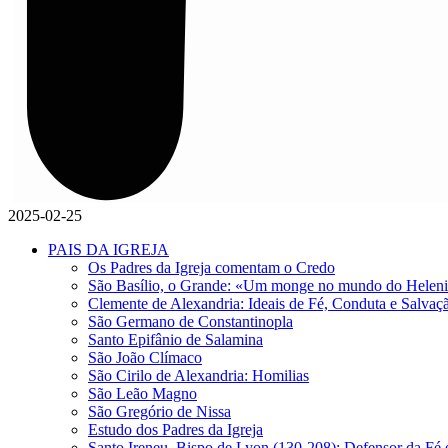
2025-02-25
PAIS DA IGREJA
Os Padres da Igreja comentam o Credo
São Basílio, o Grande: «Um monge no mundo do Helen
Clemente de Alexandria: Ideais de Fé, Conduta e Salvaç
São Germano de Constantinopla
Santo Epifânio de Salamina
São João Clímaco
São Cirilo de Alexandria: Homilias
São Leão Magno
São Gregório de Nissa
Estudo dos Padres da Igreja
Santo Ireneu, Bispo de Lyon (130-208): Defensor da Fé