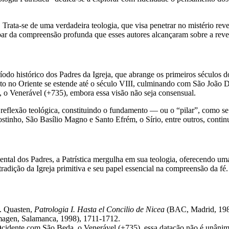
s. Trata-se de uma verdadeira teologia, que visa penetrar no mistério re
par da compreensão profunda que esses autores alcançaram sobre a reve
íodo histórico dos Padres da Igreja, que abrange os primeiros séculos d
to no Oriente se estende até o século VIII, culminando com São João 
, o Venerável (+735), embora essa visão não seja consensual.
eflexão teológica, constituindo o fundamento — ou o “pilar”, como se c
inho, São Basílio Magno e Santo Efrém, o Sírio, entre outros, continua a
mental dos Padres, a Patrística mergulha em sua teologia, oferecendo u
tradição da Igreja primitiva e seu papel essencial na compreensão da fé.
J. Quasten,
Patrologia I. Hasta el Concilio de Nicea
(BAC, Madrid, 1984),
agen, Salamanca, 1998), 1711-1712.
Ocidente com São Beda, o Venerável (+735), essa datação não é unânim