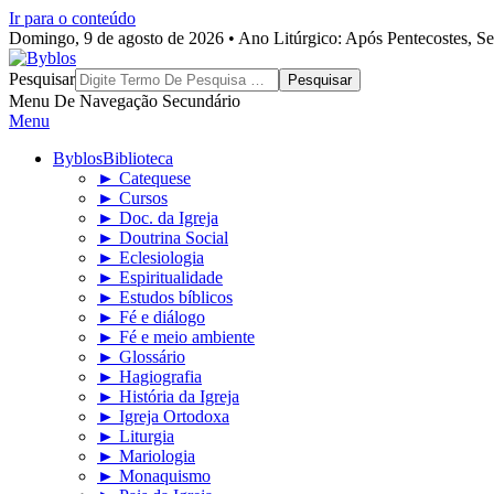
Ir para o conteúdo
Domingo, 9 de agosto de 2026 • Ano Litúrgico: Após Pentecostes, S
Byblos
Pesquisar
Menu De Navegação Secundário
Menu
Byblos
Biblioteca
► Catequese
► Cursos
► Doc. da Igreja
► Doutrina Social
► Eclesiologia
► Espiritualidade
► Estudos bíblicos
► Fé e diálogo
► Fé e meio ambiente
► Glossário
► Hagiografia
► História da Igreja
► Igreja Ortodoxa
► Liturgia
► Mariologia
► Monaquismo