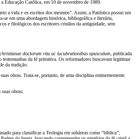
 a Educação Católica, em 10 de novembro de 1989.
to a vida e os escritos dos mesmos”. Assim, a Patrística possui um
a-se em uma abordagem histórica, bibliográfica e literária,
icos e filológicos dos escritores cristãos da antiguidade, sem
e christianae doctorum vita ac lucubrationibus opusculum
, publicada
o testemunhas da fé primitiva. Os reformadores buscavam legitimar
de da tradição.
o suas obras. Trata-se, portanto, de uma disciplina eminentemente
u suas obras;
 usado para classificar a Teologia em subáreas como “bíblica”,
s Padres da Igreja, buscando compreender os mistérios da fé cristã a