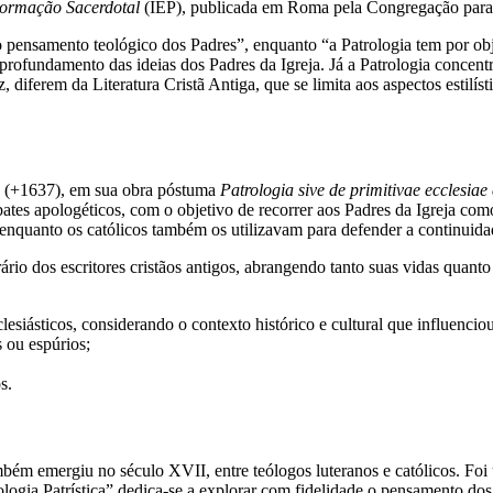
Formação Sacerdotal
(IEP), publicada em Roma pela Congregação para
pensamento teológico dos Padres”, enquanto “a Patrologia tem por obje
 aprofundamento das ideias dos Padres da Igreja. Já a Patrologia concentr
, diferem da Literatura Cristã Antiga, que se limita aos aspectos estilíst
rd (+1637), em sua obra póstuma
Patrologia sive de primitivae ecclesia
tes apologéticos, com o objetivo de recorrer aos Padres da Igreja com
, enquanto os católicos também os utilizavam para defender a continuida
ário dos escritores cristãos antigos, abrangendo tanto suas vidas quant
lesiásticos, considerando o contexto histórico e cultural que influencio
s ou espúrios;
s.
mbém emergiu no século XVII, entre teólogos luteranos e católicos. Foi
eologia Patrística” dedica-se a explorar com fidelidade o pensamento do