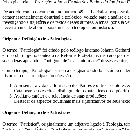
foi explicitada na
Instrução sobre o Estudo dos Padres da Igreja na 
De acordo com o documento, no número 49, “a Patrística ocupa-se do 
caráter essencialmente doutrinal e teológico, voltado para a análise e
investigando a trajetória e os textos desses autores. Ambas, por sua vez
necessariamente abordar sua dimensão teológica ou histórica.
Origem e Definição de «Patrologia»
O termo “Patrologia” foi criado pelo teólogo luterano Johann Gerha
em 1653. Surge no contexto da Reforma Protestante, marcado por deba
suas ideias apelando à “antiguidade” e à “autoridade” desses escritos
Com o tempo, “Patrologia” passou a designar o estudo histórico e liter
histórica, cujas principais funções são:
Apresentar a vida e a formação dos Padres e outros escritores ec
Catalogar seus escritos, distinguindo os autênticos dos apócrifo
Avaliar o caráter e a relevância de suas produções;
Destacar os aspectos doutrinais mais significativos de seus texto
Origem e Definição de «Patrística»
O termo “Patrística”, originalmente um adjetivo ligado à Teologia, ta
“patrística”, “escolástica”, “simbólica” e “especulativa”. Assim, a “T