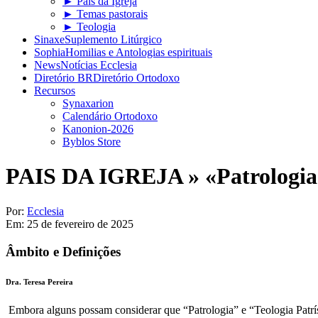
► Pais da Igreja
► Temas pastorais
► Teologia
Sinaxe
Suplemento Litúrgico
Sophia
Homilias e Antologias espirituais
News
Notícias Ecclesia
Diretório BR
Diretório Ortodoxo
Recursos
Synaxarion
Calendário Ortodoxo
Kanonion-2026
Byblos Store
PAIS DA IGREJA »
«Patrologia
Por:
Ecclesia
Em:
25 de fevereiro de 2025
Âmbito e Definições
Dra. Teresa Pereira
Embora alguns possam considerar que “Patrologia” e “Teologia Patríst