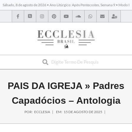
Sábado, 8 de agosto de 2026 • Ano Litúrgico: Após Pentecostes, Semana 9 • Modo I
BYBLOS
PAIS DA IGREJA »
Padres
Capadócios – Antologia
POR:
ECCLESIA
EM:
15 DE AGOSTO DE 2025