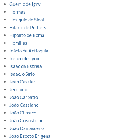
Guerric de Igny
Hermas
Hesiquio do Sinai
Hilário de Poitiers
Hipólito de Roma
Homilias
Inácio de Antioquia
Ireneu de Lyon
Isaac da Estrela
Isaac, o Sírio
Jean Cassier
Jerônimo
João Carpátio
João Cassiano
João Clímaco
João Crisóstomo
João Damasceno
Joao Escoto Erigena