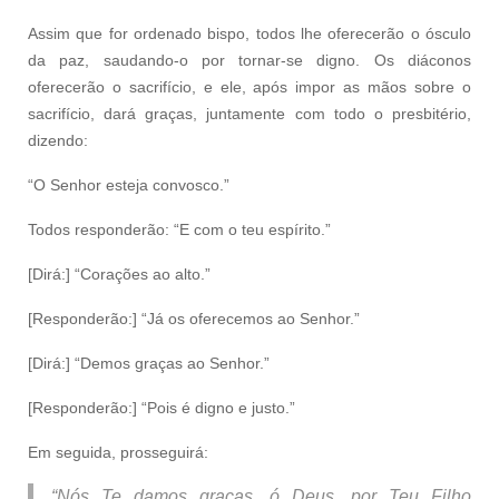
Assim que for ordenado bispo, todos lhe oferecerão o ósculo
da paz, saudando-o por tornar-se digno. Os diáconos
oferecerão o sacrifício, e ele, após impor as mãos sobre o
sacrifício, dará graças, juntamente com todo o presbitério,
dizendo:
“O Senhor esteja convosco.”
Todos responderão: “E com o teu espírito.”
[Dirá:] “Corações ao alto.”
[Responderão:] “Já os oferecemos ao Senhor.”
[Dirá:] “Demos graças ao Senhor.”
[Responderão:] “Pois é digno e justo.”
Em seguida, prosseguirá:
“Nós Te damos graças, ó Deus, por Teu Filho