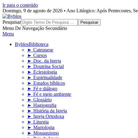
Ir para o conteúdo
Domingo, 9 de agosto de 2026 • Ano Litúrgico: Após Pentecostes, S
Byblos
Pesquisar
Menu De Navegação Secundário
Menu
Byblos
Biblioteca
► Catequese
► Cursos
► Doc. da Igreja
► Doutrina Social
► Eclesiologia
► Espiritualidade
► Estudos bíblicos
► Fé e diálogo
► Fé e meio ambiente
► Glossário
► Hagiografia
► História da Igreja
► Igreja Ortodoxa
► Liturgia
► Mariologia
► Monaquismo