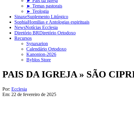
► Pais da Igreja
► Temas pastorais
► Teologia
Sinaxe
Suplemento Litúrgico
Sophia
Homilias e Antologias espirituais
News
Notícias Ecclesia
Diretório BR
Diretório Ortodoxo
Recursos
Synaxarion
Calendário Ortodoxo
Kanonion-2026
Byblos Store
PAIS DA IGREJA »
SÃO CIPR
Por:
Ecclesia
Em:
22 de fevereiro de 2025